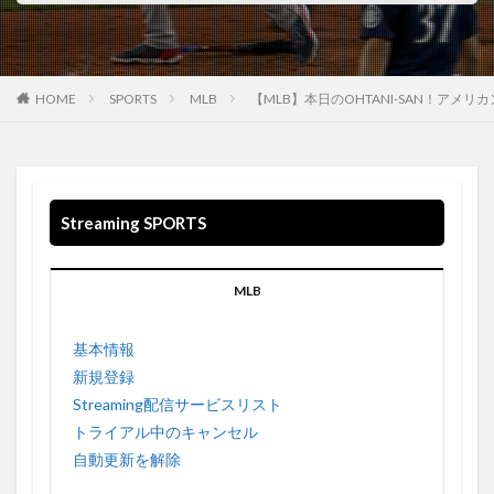
WANNA BE 収録されている
WarnerMedia
WarnerMediaグループ
WB
Weezer
What If …?
What You Know Bout Love
Who-ya
HOME
SPORTS
MLB
【MLB】本日のOHTANI-SAN！ア
WalkingSteadiness
Who-ya Extended VIVID VICE
Windouws 空間オーディオ
Windows
windows10
Wonderful World
WOW WOW
WTA
WWDC
WWDC2021
Wallows
Waiting on a War
US
Streaming SPORTS
VIVID VICE
usa
USB 4
USB3.0
USBケーブル
Valley
MLB
Vampire Weekend twenty one pilots twenty one pilots My Limb
Hayley Williams
基本情報
Video
Video on demand
Visions
Vivimus
新規登録
VPN接続方法
VIZIO
VOD
Streaming配信サービスリスト
VOD Streaming Survis CBDテレビ
VPN
トライアル中のキャンセル
VPN EXEPRESS
vpngate
vpnでhulu
自動更新を解除
VPNでNETFLIX