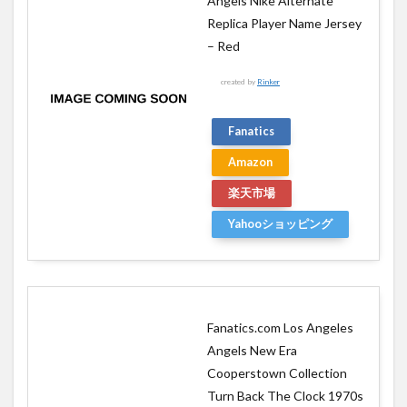
Angels Nike Alternate
Replica Player Name Jersey
– Red
created by
Rinker
Fanatics
Amazon
楽天市場
Yahooショッピング
Fanatics.com Los Angeles
Angels New Era
Cooperstown Collection
Turn Back The Clock 1970s