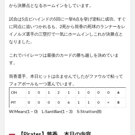
から決勝点となるホームインをしています。
試合は5点ビハインドの5回に一挙6点を挙げ逆転に成功。すぐ
に同点に追いつかれるも、2死から筒香の死球のランナーをレ
イノルズ選手の三塁打で一気にホームインしこれが決勝点と
なりました。
これでパイレーツは最後のカードの勝ち越しを決めていま
す。
筒香選手、本日ヒットは出ませんでしたがファウルで粘って
フォアボールも一つ選んでいます。
CIN
1
0
1
2
1
1
0
0
0
6
PIT
0
0
0
0
6
1
1
0
×
8
W:Mears(1 – 0) L:Santillan(1 – 3) S:Stratton(8)
【Pirates】筒香 本日の内容