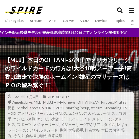
U-NEXTとは？
U-NEXT独占
U1チップ
UFC
und/and
UNITED
UniversalControl
Disneyplus
Stream
VPN
GAME
VOD
Device
Topics
SPO
Universal２
Unlimited
間3月22日にてオンライン開催を予定
TV搭載モバイルプロジェクター
TVアニメ原画集発売記念
Upton
Trailer
This is Our Life
Tigers
Time
today
【MLB】本日のOHTANI-SAN！アメリカンリーグ
TOHO
TOP SPORT スケジュール 2020 9月
TOUR
のワイルドカードの行方は!大谷10戦ノーアーチ!筒
TOY’S FACTORY
TP-Link
trend
TVアニメ
香は激走で決勝のホームイン!雄星のマリナーズは
Trouble
True Crime DREAMERS & DeathbyRomy
ＰＯの望み繋ぐ！
TSUTAYA
TSUTAYA DISCAS
TSUTAYA限定
2021年10月3日
MLB
,
SPORTS
Angels
TSUYATV
,
Live
,
MLB
,
MLB.TV
TunnelBear
,
MVP
,
news
,
TV
OHTANI-SAN
tver
,
Pirates
,
Pirates
筒香
,
Shohei
,
sports
,
SPORTS 2021
,
startinglineup
,
stream
,
Streaming
,
TV
,
UNLIMITED料金
UrtraHD AmazonMusicHD
VOD
,
アメリカンリーグ
,
エンゼルス
,
エンゼルス大谷
,
エンゼルス大谷選
手
,
エンゼルス戦
,
エンゼル大谷
,
ゲームハイライト
,
ストリーミングサー
the world according to jeff goldblum
Who I Am
ビス
,
スポーツ
,
メジャーリーグ
,
メジャーリーグTV
,
リアルタイム
,
レギュ
ラーシーズン
WandaVision
,
ワイルドカード
WANNA BE
,
勝利
,
大谷選手
,
打者大谷
,
本日の内容
,
筒
香
,
行方
,
試合結果
,
貢献
,
通算成績