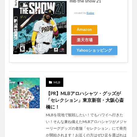
mlb the show 21
created by
Rinker
Amazon
楽天市場
Yahooショッピング
MLB
【PR】MLBアロハシャツ・グッズが
「セレクション」東京新宿・大阪心斎
橋に！
MLBを現地で観戦したい！でもハワイへ行きた
い！そんな兼ね備えたMLBアロハシャツがメジャ
ーリーググッズの老舗「セレクション」にて発売
が開始されます！お近くの方はぜひ足を運ばれは