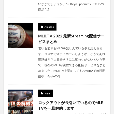
いかがでしょうか(^^♪ Reyn Spooner x アロハの
商品 […]
Amazon
MLB.TV 2022 最新Streaming配信サー
ビスまとめ
老いも若きもMLBを楽しんでいる事と思われま
す。コロナでステイホームしようが、どうであれ
野球好き？大谷好き？には変わりがないという事
で、現在のMLBが視聴できる配信サービスをまと
めました。MLB.TVを契約してもAMEBAで無料配
信や、AppleTV […]
MLB
ロックアウトが長引いているのでMLB
TVを一旦解約します