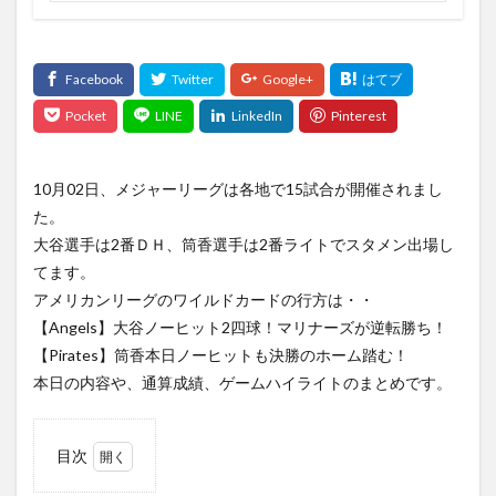
vpnスマホ free セキュリティ 無料 日本 アプリ iphone
VPN接続
thebadpatch
the second at bat
shotime
STAR WARS anakin skywalker
sports
SPORTS 2021
SPORTS` 2021
Spotify
SpotLight
spots
SPOTV NOW
STADIA
10月02日、メジャーリーグは各地で15試合が開催されまし
STAR WARS
stargirl
Spec
Starsky & Hutch
た。
starting lineup
startinglineup
Starwars
大谷選手は2番ＤＨ、筒香選手は2番ライトでスタメン出場し
STAY HOME
Steaming
Step
stream
てます。
Stream america
splashmountain
south of the south
アメリカンリーグのワイルドカードの行方は・・
Streaming
Siri
ShouheiOhtani
SHURE
【Angels】大谷ノーヒット2四球！マリナーズが逆転勝ち！
【Pirates】筒香本日ノーヒットも決勝のホーム踏む！
Silicon
siliconvalley
Simフリー
本日の内容や、通算成績、ゲームハイライトのまとめです。
SIMフリースマートフォンの夢
Sincerity Is Scary
Sir Sly
Sir SlySONG
sleep
SOTO
目次
SMEレコーズ Cö shu Nie
SNS
SoC
1
Social Cues
SoCアーキテクチャ
SoCライン