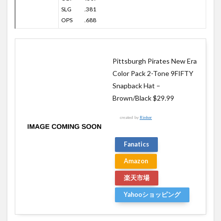
SLG .381
OPS .688
Pittsburgh Pirates New Era
Color Pack 2-Tone 9FIFTY
Snapback Hat –
Brown/Black $29.99
created by
Rinker
Fanatics
Amazon
楽天市場
Yahooショッピング