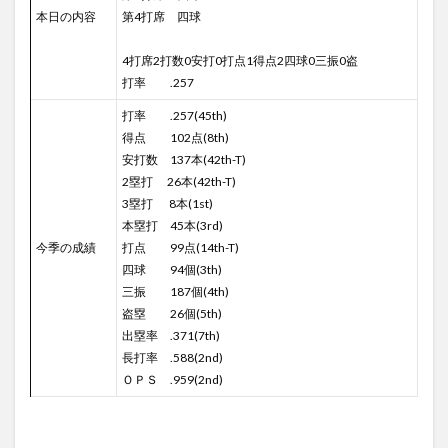
本日の内容
第4打席 四球
4打席2打数0安打0打点1得点2四球0三振0盗
打率 .257
打率 .257(45th)
得点 102点(8th)
安打数 137本(42th-T)
2塁打 26本(42th-T)
3塁打 8本(1st)
本塁打 45本(3rd)
今季の成績
打点 99点(14th-T)
四球 94個(3th)
三振 187個(4th)
盗塁 26個(5th)
出塁率 .371(7th)
長打率 .588(2nd)
ＯＰＳ .959(2nd)