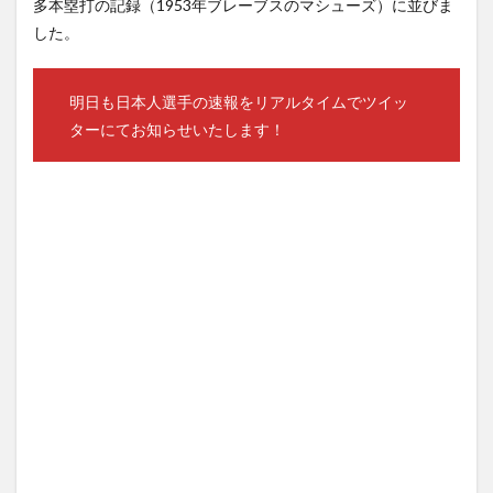
多本塁打の記録（1953年ブレーブスのマシューズ）に並びま
月4
した。
日）
全
15
試合
明日も日本人選手の速報をリアルタイムでツイッ
★日
ターにてお知らせいたします！
本人
選手
出場
予定
5
ＭＬ
Ｂ.
ＴＶ
の無
料放
送