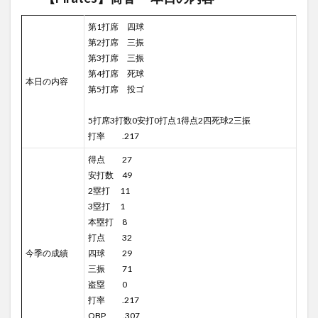
第1打席 四球
第2打席 三振
第3打席 三振
第4打席 死球
本日の内容
第5打席 投ゴ
5打席3打数0安打0打点1得点2四死球2三振
打率 .217
得点 27
安打数 49
2塁打 11
3塁打 1
本塁打 8
打点 32
今季の成績
四球 29
三振 71
盗塁 0
打率 .217
OBP .307