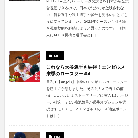
MLB・TVはメジャーリーグの試合を日本から全試
合視聴できるので、日本でなかなか放映されな
い、筒香選手や秋山選手の試合を見るのにとても
役に立っていました。 2022年シーズンも引き続
き視聴契約を継続しようと思ったのですが、昨年
末にＭＬＢ機構と選手会と […]
MLB
これなら大谷選手も納得！エンゼルス
来季のロースター＃4
目次 1 【Angels】来季のエンゼルスのロースター
を勝手に予想しました。その4(ＦＡで野手の補
強）1.1 いよいよストーブリーグに突入1.2 ポージ
ーが引退！？1.3 菊池雄星が選手オプションを選
択せずにＦＡに！2 エンゼルスのＦＡ補強ポイン
トは […]
MLB