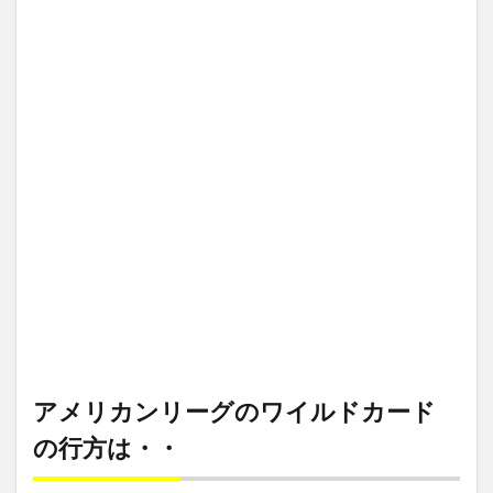
アメリ
SONG
SONY
SONY メディアホーム
streamin
カンリ
ーグの
Streaming Music
the princess and the frog
ワイル
ドカー
the 10th two-run homerun
Super Retina XDR
Survis
ドの行
Switch
Switch購入の攻略
T-ver
Tatis
方
は・・
taylor-swift
taylorswift
Tennis
The 1975
1.1
Sun
The Acolyte
The Bad Batch
ゲレ
ーロ
The Clone Wars
47
THE FALCON AND THE WINTER SOLDIER
the first ball
号！
THE FLASH／フラッシュ シーズン1
2
【Angels】
The Good Fight／ザ・グッド・ファイト
大谷ノーヒ
The Lord of the Rings on Prime
The Love Boat
ット2四
球！マリナ
SUPER
summary
Streaming music おすすめ
ーズが逆転
アメリカンリーグのワイルドカード
勝ち！
StreamingSurvis
の行方は・・
2.1
Streaming Music 概要 対応クレジットカード キャリア決済 国際
Jared
ブランドプリペイド