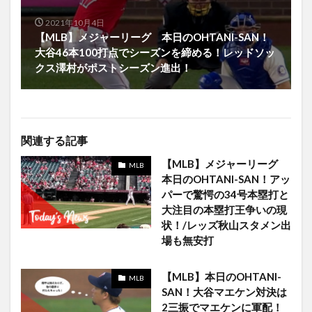
2021年10月4日
【MLB】メジャーリーグ 本日のOHTANI-SAN！
大谷46本100打点でシーズンを締める！レッドソッ
クス澤村がポストシーズン進出！
関連する記事
【MLB】メジャーリーグ
MLB
本日のOHTANI-SAN！アッ
パーで驚愕の34号本塁打と
大注目の本塁打王争いの現
状！/レッズ秋山スタメン出
場も無安打
【MLB】本日のOHTANI-
MLB
SAN！大谷マエケン対決は
2三振でマエケンに軍配！