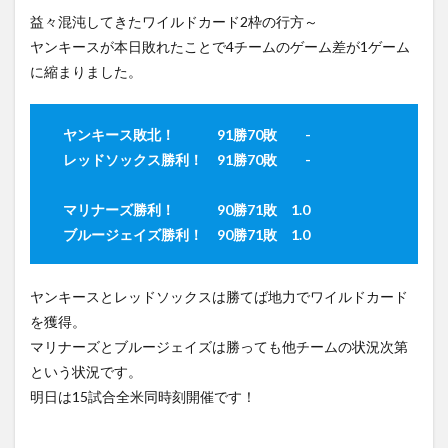
Walsh’s
Streaming Service
Streaming Survis
Streamingame
益々混沌してきたワイルドカード2枠の行方～
clutch
homer
ヤンキースが本日敗れたことで4チームのゲーム差が1ゲーム
Streamingdevice
streaminggame
StreamingMusic
に縮まりました。
2.2
StreamingSarvis
Streamingservice
Mayfield
Streamingサービス
SUILEN Rausch
nabs
Kelenic
ヤンキース敗北！ 91勝70敗 -
Streaming動画
Streaming配信サービス
streming
at home
レッドソックス勝利！ 91勝70敗 -
StremingMusic
StremingService
StremingVideo
2.3
Streming配信
STUDENT
STUDIO
【Angels】
マリナーズ勝利！ 90勝71敗 1.0
大谷 本日
subscription
～電脳空間伝説
ブルージェイズ勝利！ 90勝71敗 1.0
の内容
2.4
検索
Angels
ヤンキースとレッドソックスは勝てば地力でワイルドカード
vs.
を獲得。
Mariners
ゲームハ
マリナーズとブルージェイズは勝っても他チームの状況次第
イライト
という状況です。
3
明日は15試合全米同時刻開催です！
【Pirates】
筒香本日ノ
ーヒットも