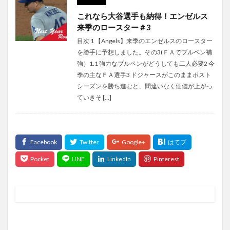
これなら大谷選手も納得！エンゼルス
来季のロースター＃3
目次 1 【Angels】来季のエンゼルスのロースター
を勝手に予想しました。その3(ＦＡでブルペン補
強）1.1 強力なブルペンがどうしても二人必要2 今
季の主なＦＡ選手3 ドジャースがこのままポスト
シーズンを勝ち進むと、間違いなく価値が上がっ
ていきそ […]