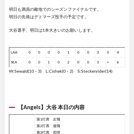
明日も満員の敵地でのシーズンファイナルです。
明日の先発はデトマーズ投手の予定です。
大谷選手、明日は1本大きいのお願いします。
LAA
0
0
0
0
1
0
0
3
0
4
SEA
0
0
1
0
2
0
0
3
×
6
W:Sewald(10 – 3) L:Cishek(0 – 2) S:Steckenrider(14)
【Angels】大谷 本日の内容
第1打席 左飛
第2打席 遊飛
第3打席 四球