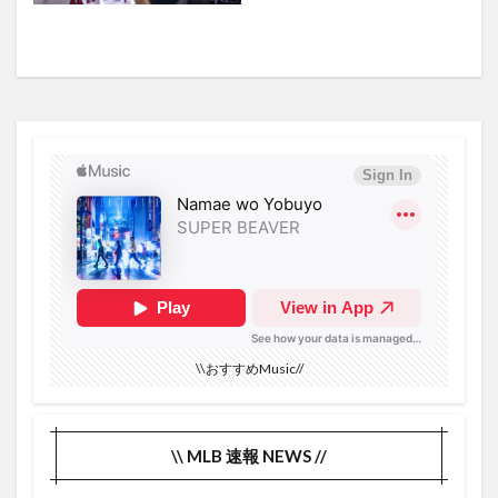
\\おすすめMusic//
\\ MLB 速報 NEWS //