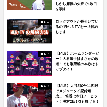
しかし痛恨の失投で4敗目
を喫す！
ロックアウトが長引いてい
MLB
るのでMLB TVを一旦解約
します
【MLB】ホームランダービ
MLB
ー！大谷選手はまさかの敗
退！でも飛距離の本数はト
ップタイ！
【MLB】大谷3試合11四球
MLB
でメジャータイ記録達
成… 筒香は本日ノーヒッ
ト！澤村2回1/3も投げる！