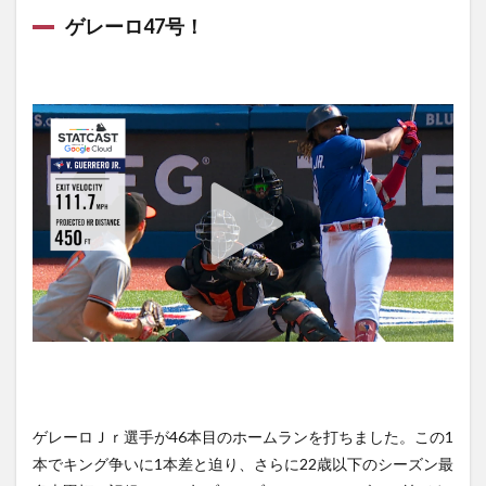
決勝のホー
ゲレーロ47号！
ム踏む！
3.1
Reds
vs.
Pirates
ゲーム
ハイラ
イト
3.2
【Pirates】
筒香 本日
の内容
4
10
月3
日の
試合
（日
ゲレーロＪｒ選手が46本目のホームランを打ちました。この1
本時
間
本でキング争いに1本差と迫り、さらに22歳以下のシーズン最
10