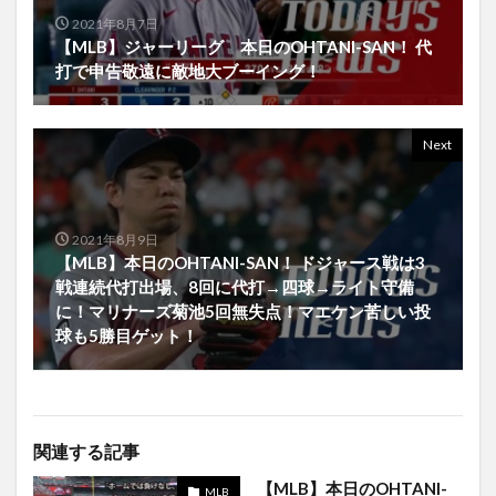
2021年8月7日
【MLB】ジャーリーグ 本日のOHTANI-SAN！ 代
打で申告敬遠に敵地大ブーイング！
Next
2021年8月9日
【MLB】本日のOHTANI-SAN！ ドジャース戦は3
戦連続代打出場、8回に代打→四球→ライト守備
に！マリナーズ菊池5回無失点！マエケン苦しい投
球も5勝目ゲット！
関連する記事
【MLB】本日のOHTANI-
MLB