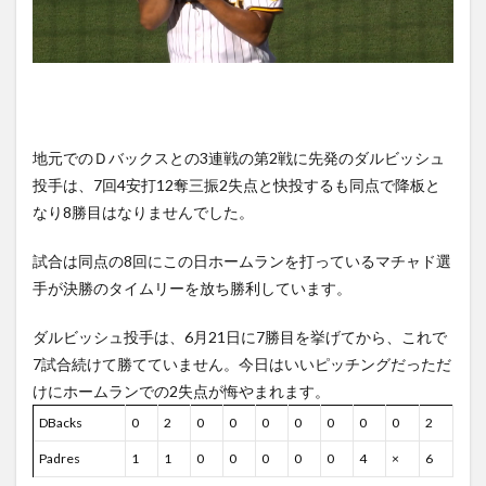
地元でのＤバックスとの3連戦の第2戦に先発のダルビッシュ
投手は、7回4安打12奪三振2失点と快投するも同点で降板と
なり8勝目はなりませんでした。
試合は同点の8回にこの日ホームランを打っているマチャド選
手が決勝のタイムリーを放ち勝利しています。
ダルビッシュ投手は、6月21日に7勝目を挙げてから、これで
7試合続けて勝てていません。今日はいいピッチングだっただ
けにホームランでの2失点が悔やまれます。
DBacks
0
2
0
0
0
0
0
0
0
2
Padres
1
1
0
0
0
0
0
4
×
6