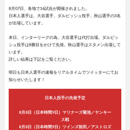
SONG
SONY
SONY メディアホーム
streamin
8月07日、各地で16試合が開催されました。
日本人選手は、大谷選手、ダルビッシュ投手、秋山選手の3名
Streaming Music
the princess and the frog
が出場しています。
the 10th two-run homerun
Super Retina XDR
Survis
Switch
Switch購入の攻略
T-ver
Tatis
本日、インターリーグの為、大谷選手は代打出場。ダルビッ
taylor-swift
taylorswift
Tennis
The 1975
シュ投手は8勝目をかけて先発。秋山選手はスタメン出場して
Sun
The Acolyte
The Bad Batch
います。
詳しい結果は下記をご覧ください。
The Clone Wars
THE FALCON AND THE WINTER SOLDIER
the first ball
明日も日本人選手の速報をリアルタイムでツイッターにてお
THE FLASH／フラッシュ シーズン1
知らせいたします！
The Good Fight／ザ・グッド・ファイト
The Lord of the Rings on Prime
The Love Boat
日本人投手の先発予定
SUPER
summary
Streaming music おすすめ
8月8日（日本時間9日）マリナーズ菊池／ヤンキー
StreamingSurvis
ス戦
Streaming Music 概要 対応クレジットカード キャリア決済 国際
8月8日（日本時間9日）ツインズ前田／アストロズ
ブランドプリペイド