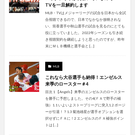
TVを一旦解約します
MLB・TVはメジャーリーグの試合を日本から全試
合視聴できるので、日本でなかなか放映されな
い、筒香選手や秋山選手の試合を見るのにとても
役に立っていました。 2022年シーズンも引き続
き視聴契約を継続しようと思ったのですが、昨年
末にＭＬＢ機構と選手会と […]
MLB
これなら大谷選手も納得！エンゼルス
来季のロースター＃4
目次 1 【Angels】来季のエンゼルスのロースター
を勝手に予想しました。その4(ＦＡで野手の補
強）1.1 いよいよストーブリーグに突入1.2 ポージ
ーが引退！？1.3 菊池雄星が選手オプションを選
択せずにＦＡに！2 エンゼルスのＦＡ補強ポイン
トは […]