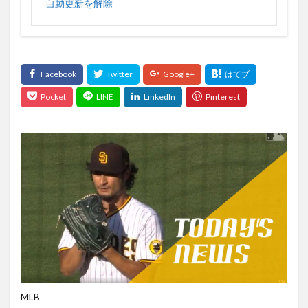
自動更新を解除
vpnスマホ free セキュリティ 無料 日本 アプリ iphone
VPN接続
thebadpatch
the second at bat
shotime
STAR WARS anakin skywalker
sports
SPORTS 2021
SPORTS` 2021
Spotify
SpotLight
spots
SPOTV NOW
STADIA
STAR WARS
stargirl
Spec
Starsky & Hutch
starting lineup
startinglineup
Starwars
STAY HOME
Steaming
Step
stream
Stream america
splashmountain
south of the south
Streaming
Siri
ShouheiOhtani
SHURE
Silicon
siliconvalley
Simフリー
SIMフリースマートフォンの夢
Sincerity Is Scary
Sir Sly
Sir SlySONG
sleep
SOTO
SMEレコーズ Cö shu Nie
SNS
SoC
MLB
Social Cues
SoCアーキテクチャ
SoCライン