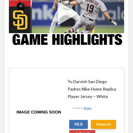
Yu Darvish San Diego
Padres Nike Home Replica
Player Jersey – White
created by
Rinker
MLB
Amazon