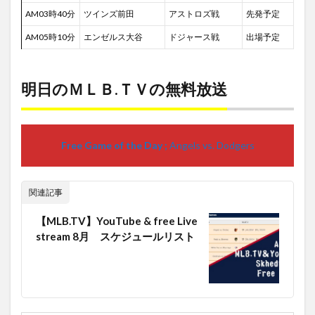
AM03時40分
ツインズ前田
アストロズ戦
先発予定
AM05時10分
エンゼルス大谷
ドジャース戦
出場予定
明日のＭＬＢ.ＴＶの無料放送
Free Game of the Day ;
Angels vs. Dodgers
関連記事
【MLB.TV】YouTube & free Live
stream 8月 スケジュールリスト