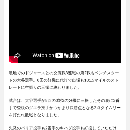
1.2
Angels
大谷
本日の
内容
2
【PADRES】
ダルビッシ
ュ7回12奪
三振の快投
も白星なら
ず！
敵地でのドジャースとの交流戦3連戦の第2戦もベンチスター
トの大谷選手。8回の好機に代打で出場も101.5マイルのスト
2.1
ダル
レートに空振りの三振に終わりました。
ビッ
シュ
試合は、大谷選手が8回の3対3の好機に三振したその裏に3番
12奪
三振
手で登板のグエラ投手かつかまり決勝点となる2点タイムリー
を打たれ敗戦となりました。
2.2
【PADRES】
ダルビッシ
先発のバリア投手も2番手のキハダ投手も好投していただけ