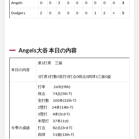
イン
Angels
0
0
3
0
0
0
0
0
0
3
プレ
イ
Dodgers
2
0
0
0
0
0
1
2
×
5
3.2
Reds
秋山
本日
の内
Angels大谷 本日の内容
容
3.3
第1打席 三振
Pirates
本日の内容
vs
1打席1打数0安打0打点0得点0四球1三振0盗
Reds
ゲーム
打率 .269(29th)
ハイラ
得点 74点(5th-T)
イト
安打数 100本(32th-T)
4
2塁打 24本(14th-T)
明日
3塁打 4本(3rd-T)
のＭ
本塁打 37本(1st)
Ｌ
今季の成績
打点 82点(3rd-T)
Ｂ.
ＴＶ
四球 51個(13th-T)
の無