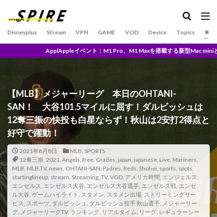
U-NEXTとは？
U-NEXT独占
U1チップ
UFC
und/and
UNITED
UniversalControl
Disneyplus
Stream
VPN
GAME
VOD
Device
Topics
SPO
Universal２
Unlimited
 Pro、M1 Maxを搭載する新型Mac miniと27インチiMac後継モデルが発表※現地
TV搭載モバイルプロジェクター
TVアニメ原画集発売記念
Upton
Trailer
This is Our Life
Tigers
Time
today
【MLB】メジャーリーグ 本日のOHTANI-
TOHO
TOP SPORT スケジュール 2020 9月
TOUR
SAN！ 大谷101.5マイルに屈す！ダルビッシュは
TOY’S FACTORY
TP-Link
trend
TVアニメ
12奪三振の快投も白星ならず！秋山は2安打2得点と
Trouble
True Crime DREAMERS & DeathbyRomy
好守で躍動！
TSUTAYA
TSUTAYA DISCAS
TSUTAYA限定
2021年8月8日
MLB
,
SPORTS
12奪三振
TSUYATV
,
2021
,
Angels
TunnelBear
,
free
,
Grades
,
japan
TV
,
japanese
tver
,
Live
,
Mariners
,
MLB
,
MLB.TV
,
news
,
OHTANI-SAN
,
Padres
,
Reds
,
Shohei
,
sports
,
spots
,
UNLIMITED料金
UrtraHD AmazonMusicHD
startinglineup
,
stream
,
Streaming
,
TV
,
VOD
,
アメリカ時間
,
エンジェルス
,
エンゼルス
,
エンゼルス大谷
,
エンゼルス大谷選手
,
エンゼルス戦
,
エンゼ
the world according to jeff goldblum
Who I Am
ル大谷
,
ゲームハイライト
,
スタメン
,
スタメン出場
,
ストリーミングサー
ビス
,
スポーツ
WandaVision
,
ダルビッシュ
WANNA BE
,
ダルビッシュ投手 秋山選手
,
メジャーリー
グ
,
メジャーリーグTV
,
ランキング
,
リアルタイム
,
リーグ
,
レギュラーシー