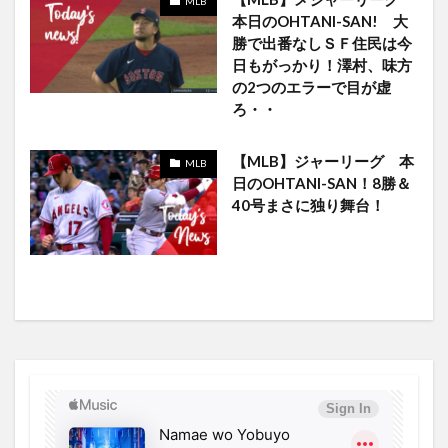
MLB
本日のOHTANI-SAN! 大
勝で出番なしＳＦ住民は今
日もがっかり！澤村、味方
の2つのエラーで目が虚
ろ・・
【MLB】ジャーリーグ 本
MLB
日のOHTANI-SAN！8勝＆
40号まさに独り舞台！