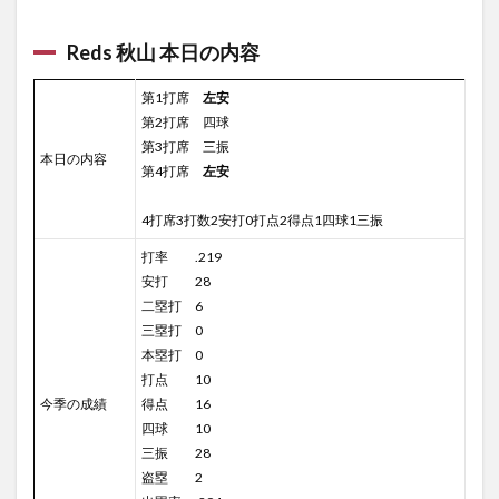
Reds 秋山 本日の内容
第1打席
左安
第2打席 四球
第3打席 三振
本日の内容
第4打席
左安
4打席3打数2安打0打点2得点1四球1三振
打率 .219
安打 28
二塁打 6
三塁打 0
本塁打 0
打点 10
今季の成績
得点 16
四球 10
三振 28
盗塁 2