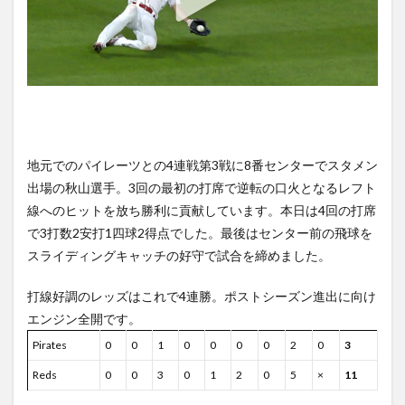
地元でのパイレーツとの4連戦第3戦に8番センターでスタメン
出場の秋山選手。3回の最初の打席で逆転の口火となるレフト
線へのヒットを放ち勝利に貢献しています。本日は4回の打席
で3打数2安打1四球2得点でした。最後はセンター前の飛球を
スライディングキャッチの好守で試合を締めました。
打線好調のレッズはこれで4連勝。ポストシーズン進出に向け
エンジン全開です。
Pirates
0
0
1
0
0
0
0
2
0
3
Reds
0
0
3
0
1
2
0
5
×
11