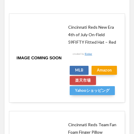
Cincinnati Reds New Era
4th of July On-Field
59FIFTY Fitted Hat – Red
created by
Rinker
MLB
Amazon
楽天市場
Yahooショッピング
Cincinnati Reds Team Fan
Foam Finger Pillow