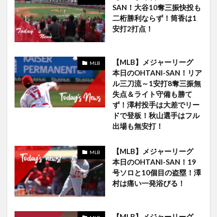
SAN！大谷10奪三振快投も
二桁勝利ならず！筒香は1
安打2打点！
【MLB】メジャーリーグ
MLB
本日のOHTANI-SAN！リア
ル三刀流～1安打8奪三振無
失点＆ライト守備も勝て
ず！澤村投手は大差でリー
ドで登板！秋山選手はフル
出場も無安打！
【MLB】メジャーリーグ
MLB
本日のOHTANI-SAN！19
号ソロと10個目の盗塁！澤
村は痛い一発浴びる！
【MLB】メジャーリーグ