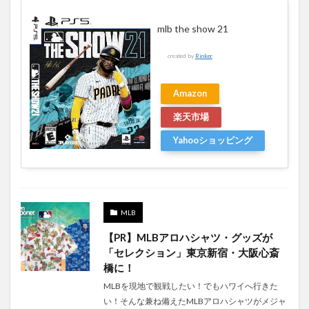
mlb the show 21
created by
Rinker
Amazon
楽天市場
Yahooショッピング
MLB
【PR】MLBアロハシャツ・グッズが
「セレクション」東京新宿・大阪心斎
橋に！
MLBを現地で観戦したい！でもハワイへ行きた
い！そんな兼ね備えたMLBアロハシャツがメジャ