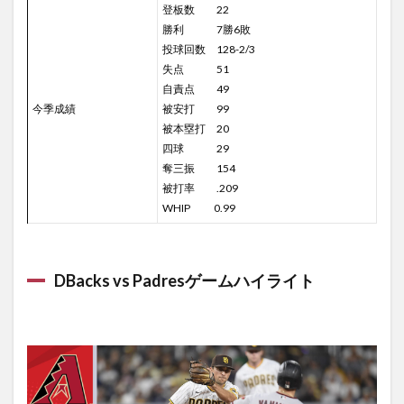
登板数 22
勝利 7勝6敗
投球回数 128-2/3
失点 51
自責点 49
今季成績
被安打 99
被本塁打 20
四球 29
奪三振 154
被打率 .209
WHIP 0.99
DBacks vs Padresゲームハイライト