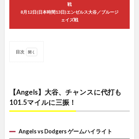
戦
Streaming Service
Streaming Survis
Streamingame
8月12日(日本時間13日)エンゼルス大谷／ブルージ
Streamingdevice
streaminggame
StreamingMusic
ェイズ戦
StreamingSarvis
Streamingservice
Streamingサービス
SUILEN Rausch
Streaming動画
Streaming配信サービス
streming
目次
StremingMusic
StremingService
StremingVideo
1
Streming配信
STUDENT
STUDIO
【Angels】
subscription
～電脳空間伝説
大谷、チャ
ンスに代打
も101.5マ
検索
イルに三
【Angels】大谷、チャンスに代打も
振！
101.5マイルに三振！
1.1
Angels
vs
Dodgers
ゲーム
Angels vs Dodgers ゲームハイライト
ハイラ
イト