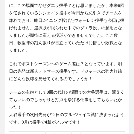
ュ ここまで
に、この場面でなぜグエラ投手？とは思いましたが、本来8回
の内容
を任されているシシェイク投手が今日から忌引きでチームを
2.3
離れており、昨日2イニング投げたウォーレン投手も今日は投
DBacks
げれません。選択肢が限られた中でのグエラ投手の起用とな
vs
Padres
りましたが期待に応える投球ができませんでした。ここ数
ゲーム
日、救援陣の踏ん張りが目立っていただけに惜しい敗戦とな
ハイラ
りました。
イト
3
これでポストシーズンへのゲーム差は７となっています。明
【Reds】
日の先発は新人デトマーズ投手です。ドジャースの強力打線
秋山2安
打2得
にどんな投球を見せてくれるのでしょうか！
点！最後
は美技締
チームの主砲として8回の代打の場面での大谷選手は、泥臭く
め！！
てもいいのでしっかりと打点を挙げる仕事をしてもらいたか
3.1
った！
秋山
試合
大谷選手の次回先発が12日のブル-ジェイズ戦に決まったよう
を締
です。8月は投手で4勝がノルマです！
める
ファ