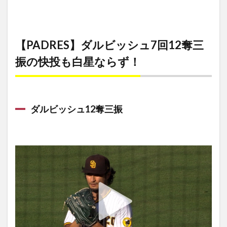
【PADRES】ダルビッシュ7回12奪三
振の快投も白星ならず！
ダルビッシュ12奪三振