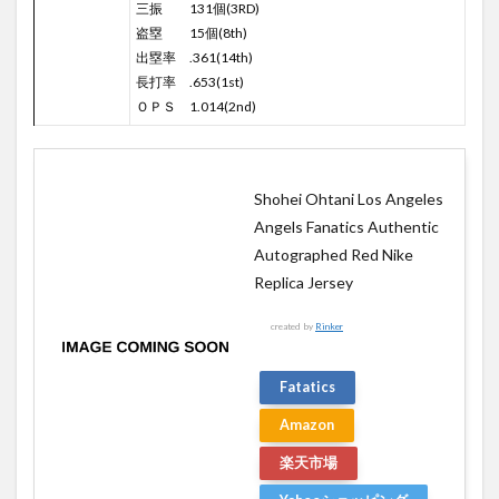
三振 131個(3RD)
料放
盗塁 15個(8th)
送
出塁率 .361(14th)
長打率 .653(1st)
ＯＰＳ 1.014(2nd)
Shohei Ohtani Los Angeles
Angels Fanatics Authentic
Autographed Red Nike
Replica Jersey
created by
Rinker
Fatatics
Amazon
楽天市場