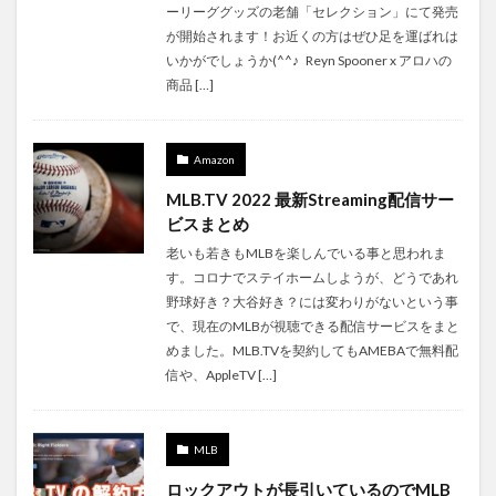
ーリーググッズの老舗「セレクション」にて発売
が開始されます！お近くの方はぜひ足を運ばれは
いかがでしょうか(^^♪ Reyn Spooner x アロハの
商品 […]
Amazon
MLB.TV 2022 最新Streaming配信サー
ビスまとめ
老いも若きもMLBを楽しんでいる事と思われま
す。コロナでステイホームしようが、どうであれ
野球好き？大谷好き？には変わりがないという事
で、現在のMLBが視聴できる配信サービスをまと
めました。MLB.TVを契約してもAMEBAで無料配
信や、AppleTV […]
MLB
ロックアウトが長引いているのでMLB