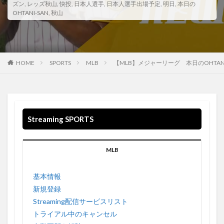
WANNA BE 収録されている
WarnerMedia
ズン
,
レッズ秋山
,
快投
,
日本人選手
,
日本人選手出場予定
,
明日
,
本日の
OHTANI-SAN
,
秋山
WarnerMediaグループ
WB
Weezer
What If …?
What You Know Bout Love
Who-ya
WalkingSteadiness
Who-ya Extended VIVID VICE
Windouws 空間オーディオ
Windows
windows10
HOME
SPORTS
MLB
【MLB】メジャーリーグ 本日のOHTA
Wonderful World
WOW WOW
WTA
WWDC
WWDC2021
Wallows
Waiting on a War
US
VIVID VICE
usa
USB 4
USB3.0
Streaming SPORTS
USBケーブル
Valley
Vampire Weekend twenty one pilots twenty one pilots My Limb
Hayley Williams
MLB
Video
Video on demand
Visions
Vivimus
VPN接続方法
基本情報
VIZIO
VOD
新規登録
VOD Streaming Survis CBDテレビ
VPN
Streaming配信サービスリスト
VPN EXEPRESS
vpngate
vpnでhulu
トライアル中のキャンセル
VPNでNETFLIX