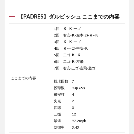
【PADRES】ダルビッシュ ここまでの内容
1回
Ｋ
–
Ｋ
-一ゴ
2回 右安-
Ｋ
-左本(2)-
Ｋ
–
Ｋ
3回
Ｋ
–
Ｋ
-一ゴ
4回
Ｋ
-一ゴ-中安-
Ｋ
5回 二ゴ-
Ｋ
–
Ｋ
6回 二ゴ-
Ｋ
-左飛
7回 右安-三ゴ-左飛-遊ゴ
ここまでの内容
投球回数 7
投球数 93p-69s
被安打 4
失点 2
四球 0
三振 12
最速 97.2mph
防御率 3.43