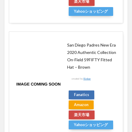
楽天市場
Yahooショッピング
San Diego Padres New Era
2020 Authentic Collection
On-Field 59FIFTY Fitted
Hat – Brown
created by
Rinker
Fanatics
Amazon
楽天市場
Yahooショッピング