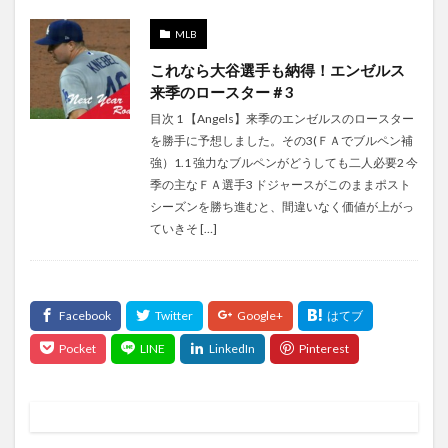
MLB
これなら大谷選手も納得！エンゼルス
来季のロースター＃3
目次 1 【Angels】来季のエンゼルスのロースター
を勝手に予想しました。その3(ＦＡでブルペン補
強）1.1 強力なブルペンがどうしても二人必要2 今
季の主なＦＡ選手3 ドジャースがこのままポスト
シーズンを勝ち進むと、間違いなく価値が上がっ
ていきそ […]