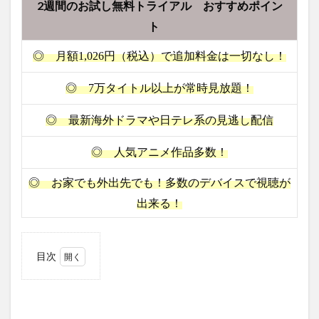
2週間のお試し無料トライアル おすすめポイン
SONG
SONY
SONY メディアホーム
streamin
ト
Streaming Music
the princess and the frog
◎ 月額1,026円（税込）で追加料金は一切なし！
the 10th two-run homerun
Super Retina XDR
Survis
Switch
Switch購入の攻略
T-ver
Tatis
◎ 7万タイトル以上が常時見放題！
taylor-swift
taylorswift
Tennis
The 1975
◎ 最新海外ドラマや日テレ系の見逃し配信
Sun
The Acolyte
The Bad Batch
The Clone Wars
◎ 人気アニメ作品多数！
THE FALCON AND THE WINTER SOLDIER
the first ball
◎ お家でも外出先でも！多数のデバイスで視聴が
THE FLASH／フラッシュ シーズン1
出来る！
The Good Fight／ザ・グッド・ファイト
The Lord of the Rings on Prime
The Love Boat
SUPER
summary
Streaming music おすすめ
目次
1
StreamingSurvis
ｈｕ
Streaming Music 概要 対応クレジットカード キャリア決済 国際
ｌｕ
ブランドプリペイド
（フ