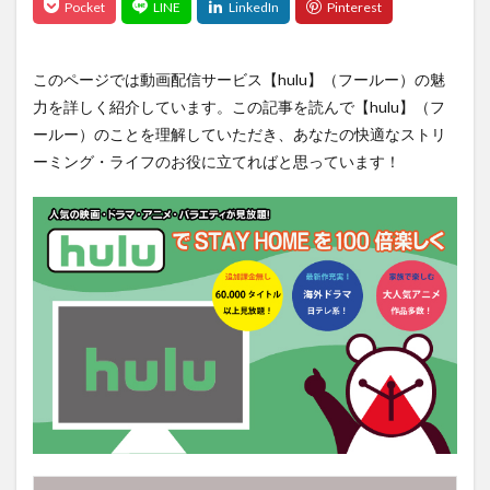
vpnスマホ free セキュリティ 無料 日本 アプリ iphone
VPN接続
thebadpatch
the second at bat
このページでは動画配信サービス【hulu】（フールー）の魅
shotime
STAR WARS anakin skywalker
sports
力を詳しく紹介しています。この記事を読んで【hulu】（フ
SPORTS 2021
SPORTS` 2021
Spotify
ールー）のことを理解していただき、あなたの快適なストリ
SpotLight
spots
SPOTV NOW
STADIA
ーミング・ライフのお役に立てればと思っています！
STAR WARS
stargirl
Spec
Starsky & Hutch
starting lineup
startinglineup
Starwars
STAY HOME
Steaming
Step
stream
Stream america
splashmountain
south of the south
Streaming
Siri
ShouheiOhtani
SHURE
Silicon
siliconvalley
Simフリー
SIMフリースマートフォンの夢
Sincerity Is Scary
Sir Sly
Sir SlySONG
sleep
SOTO
SMEレコーズ Cö shu Nie
SNS
SoC
Social Cues
SoCアーキテクチャ
SoCライン