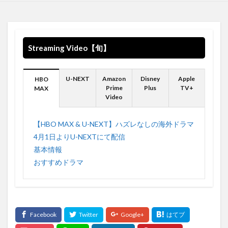
WANNA BE 収録されている
WarnerMedia
WarnerMediaグループ
WB
Weezer
What If …?
What You Know Bout Love
Who-ya
WalkingSteadiness
Who-ya Extended VIVID VICE
Streaming Video【旬】
Windouws 空間オーディオ
Windows
windows10
Wonderful World
WOW WOW
WTA
WWDC
U-NEXT
Amazon
Disney
Apple
HBO
Prime
Plus
TV+
MAX
WWDC2021
Wallows
Waiting on a War
US
Video
VIVID VICE
usa
USB 4
USB3.0
USBケーブル
Valley
【HBO MAX & U-NEXT】ハズレなしの海外ドラマ
4月1日よりU-NEXTにて配信
Vampire Weekend twenty one pilots twenty one pilots My Limb
Hayley Williams
基本情報
おすすめドラマ
Video
Video on demand
Visions
Vivimus
VPN接続方法
VIZIO
VOD
VOD Streaming Survis CBDテレビ
VPN
VPN EXEPRESS
vpngate
vpnでhulu
VPNでNETFLIX