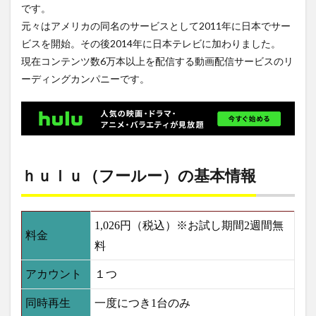
です。
2.2
元々はアメリカの同名のサービスとして2011年に日本でサー
ｈｕ
ビスを開始。その後2014年に日本テレビに加わりました。
ｌｕ
（フ
現在コンテンツ数6万本以上を配信する動画配信サービスのリ
ール
ーディングカンパニーです。
ー）
の無
料ト
ライ
アル
2.3
ｈｕ
ｈｕｌｕ（フールー）の基本情報
ｌｕ
（フ
ール
ー）
1,026円（税込）※お試し期間2週間無
の視
料金
聴デ
料
バイ
ス
アカウント
１つ
2.4
同時再生
一度につき1台のみ
ｈｕ