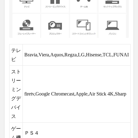
テレ
Bravia,Viera,Aquos,Regza,LG,Hisense,TCL,FUNAI
ビ
スト
リー
ミン
firetv,Google Chromecast,Apple,Air Stick 4K,Sharp
グデ
バイ
ス
ゲー
ＰＳ４
ム機