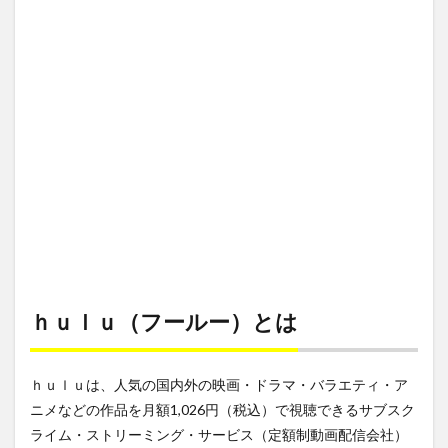
ール
Streaming Service
Streaming Survis
Streamingame
ー）
とは
Streamingdevice
streaminggame
StreamingMusic
StreamingSarvis
Streamingservice
2
ｈｕ
Streamingサービス
SUILEN Rausch
ｌｕ
（フ
Streaming動画
Streaming配信サービス
streming
ール
StremingMusic
StremingService
StremingVideo
ー）
の基
Streming配信
STUDENT
STUDIO
本情
報
subscription
～電脳空間伝説
2.1
ｈｕ
検索
ｌｕ
（フ
ｈｕｌｕ（フールー）とは
ール
ー）
の料
ｈｕｌｕは、人気の国内外の映画・ドラマ・バラエティ・ア
金は
完全
ニメなどの作品を月額1,026円（税込）で視聴できるサブスク
定額
ライム・ストリーミング・サービス（定額制動画配信会社）
制！