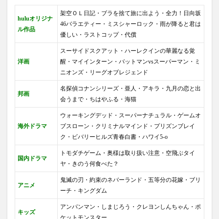
架空ＯＬ日記・ブラを捨て旅に出よう・全力！日向坂
huluオリジナ
46バラエティー・ミスシャーロック・雨が降ると君は
ル作品
優しい・ラストコップ・代償
スーサイドスクアット・ハーレクインの華麗なる覚
洋画
醒・マイインターン・バットマンvsスーパーマン・ミ
ニオンズ・リーグオブレジェンド
名探偵コナンシリーズ・亜人・アキラ・九月の恋と出
邦画
会うまで・ちはやふる・海猫
ウォーキングデッド・スーパーナチュラル・ゲームオ
海外ドラマ
ブスローン・クリミナルマインド・プリズンブレイ
ク・ビバリーヒルズ青春白書・ハワイ5-o
トモダチゲーム・奥様は取り扱い注意・空飛ぶタイ
国内ドラマ
ヤ・きのう何食べた？
鬼滅の刃・約束のネバーランド・五等分の花嫁・ブリ
アニメ
ーチ・キングダム
アンパンマン・しまじろう・クレヨンしんちゃん・ポ
キッズ
ケットモンスター