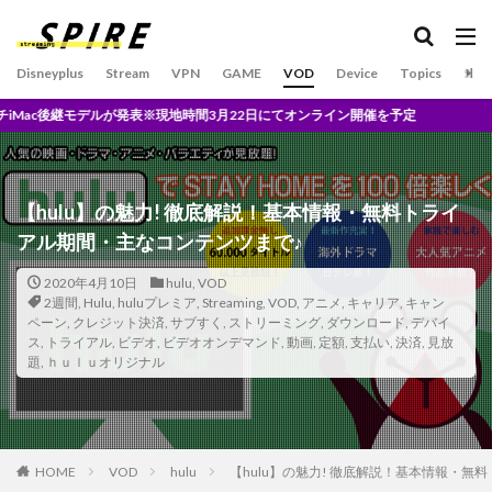
U-NEXTとは？
U-NEXT独占
U1チップ
UFC
und/and
UNITED
UniversalControl
Disneyplus
Stream
VPN
GAME
VOD
Device
Topics
SPO
Universal２
Unlimited
2日にてオンライン開催を予定
TV搭載モバイルプロジェクター
TVアニメ原画集発売記念
Upton
Trailer
This is Our Life
Tigers
Time
today
【hulu】の魅力! 徹底解説！基本情報・無料トライ
TOHO
TOP SPORT スケジュール 2020 9月
TOUR
アル期間・主なコンテンツまで♪
TOY’S FACTORY
TP-Link
trend
TVアニメ
2020年4月10日
hulu
,
VOD
Trouble
True Crime DREAMERS & DeathbyRomy
2週間
,
Hulu
,
huluプレミア
,
Streaming
,
VOD
,
アニメ
,
キャリア
,
キャン
ペーン
,
クレジット決済
,
サブすく
,
ストリーミング
,
ダウンロード
,
デバイ
TSUTAYA
TSUTAYA DISCAS
TSUTAYA限定
ス
,
トライアル
,
ビデオ
,
ビデオオンデマンド
,
動画
,
定額
,
支払い
,
決済
,
見放
題
,
ｈｕｌｕオリジナル
TSUYATV
TunnelBear
TV
tver
UNLIMITED料金
UrtraHD AmazonMusicHD
the world according to jeff goldblum
Who I Am
WandaVision
WANNA BE
HOME
VOD
hulu
【hulu】の魅力! 徹底解説！基本情報・無