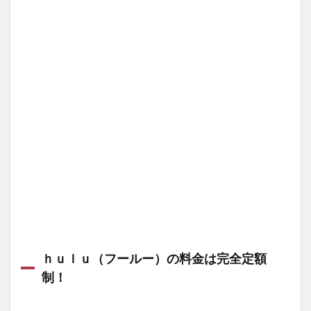
まと
め
ｈｕｌｕ（フールー）の料金は完全定額
制！