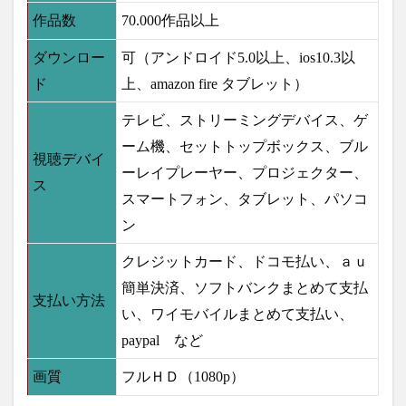
ｌｕ
作品数
70.000作品以上
（フ
ール
ー）
ダウンロー
可（アンドロイド5.0以上、ios10.3以
の主
ド
上、amazon fire タブレット）
なコ
ンテ
ンツ
テレビ、ストリーミングデバイス、ゲ
ーム機、セットトップボックス、ブル
2.5
視聴デバイ
ｈｕ
ーレイプレーヤー、プロジェクター、
ｌｕ
ス
スマートフォン、タブレット、パソコ
の機
能紹
ン
介
3
クレジットカード、ドコモ払い、ａｕ
hulu
簡単決済、ソフトバンクまとめて支払
の支
支払い方法
払い
い、ワイモバイルまとめて支払い、
方法
paypal など
4
ｈｕ
画質
フルＨＤ（1080p）
ｌｕ