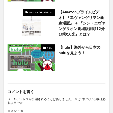
【Amazonプライムビデ
AmazonPrimeVideo
オ】『ヱヴァンゲリヲン新
劇場版』 ＋ 『シン・エヴァ
ンゲリオン劇場版割頭12分
10秒10光』とは？
【hulu】海外から日本の
hulu
huluを見よう！
コメントを書く
メールアドレスが公開されることはありません。
※
が付いている欄は必
須項目です
コメント
※