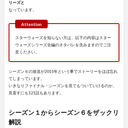
ァイ
リーズと
ナル
なっています。
シー
ズン
のあ
らす
じ
スターウォーズを知らない方は、以下の内容はスター
5
ウォーズシリーズ全編のネタバレを含みますのでご注
ディ
意ください。
ズニ
ープ
ラス
は、
シーズン６の放送が2015年という事でストーリーをほぼ忘れ
はた
して
てしまっています。
日本
いきなりファイナル・シーズンを見てもついていけるのか、
語版
見直すにも121話もあります。
はあ
るの
か！
シーズン１からシーズン６をザックリ
解説