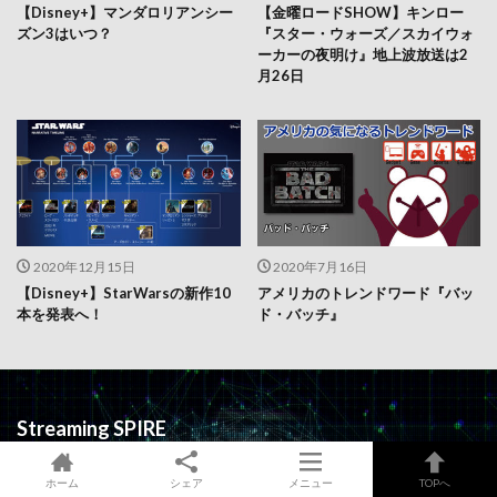
【Disney+】マンダロリアンシー
【金曜ロードSHOW】キンロー
ズン3はいつ？
『スター・ウォーズ／スカイウォ
ーカーの夜明け』地上波放送は2
月26日
2020年12月15日
2020年7月16日
【Disney+】StarWarsの新作10
アメリカのトレンドワード『バッ
本を発表へ！
ド・バッチ』
Streaming SPIRE
最先端のテクノロジーと未知なるストリーミングサービスの情報を提供する
ホーム
シェア
メニュー
TOPへ
オウンドメディア！ ストリーミング スパイヤー