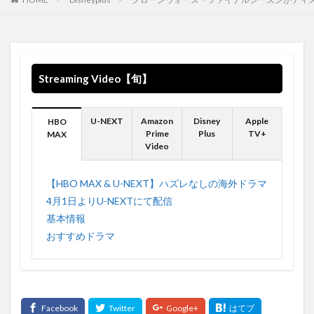
WANNA BE 収録されている
WarnerMedia
WarnerMediaグループ
WB
Weezer
What If …?
What You Know Bout Love
Who-ya
WalkingSteadiness
Who-ya Extended VIVID VICE
Streaming Video【旬】
Windouws 空間オーディオ
Windows
windows10
Wonderful World
WOW WOW
WTA
WWDC
U-NEXT
Amazon
Disney
Apple
HBO
WWDC2021
Wallows
Waiting on a War
US
Prime
Plus
TV+
MAX
Video
VIVID VICE
usa
USB 4
USB3.0
USBケーブル
Valley
【HBO MAX & U-NEXT】ハズレなしの海外ドラマ
Vampire Weekend twenty one pilots twenty one pilots My Limb
4月1日よりU-NEXTにて配信
Hayley Williams
基本情報
Video
Video on demand
Visions
Vivimus
おすすめドラマ
VPN接続方法
VIZIO
VOD
VOD Streaming Survis CBDテレビ
VPN
VPN EXEPRESS
vpngate
vpnでhulu
VPNでNETFLIX