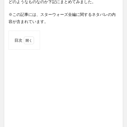
どのようなものなのか下記にまとめてみました。
Streaming Service
Streaming Survis
Streamingame
Streamingdevice
streaminggame
StreamingMusic
※この記事には、スターウォーズ全編に関するネタバレの内
容が含まれています。
StreamingSarvis
Streamingservice
Streamingサービス
SUILEN Rausch
Streaming動画
Streaming配信サービス
streming
目次
1
StremingMusic
StremingService
StremingVideo
クロ
Streming配信
STUDENT
STUDIO
ー
ン・
subscription
～電脳空間伝説
ウォ
ーズ
とは
検索
2
シー
ズン
１か
らシ
ーズ
ン６
をザ