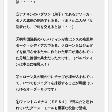
は・・・・）
⑤アナキンのパダワン（弟子）であるアソーカ・
タノの成長の物語でもある。（まさか二人が『反
乱者たち』で剣を交えるとは・・・）
⑥共和国議長のパルパティンが実はシスの暗黒卿
ダーク・シディアスである。クローン兵はジェダ
イを信用させるために作られた細工が施されてい
た分離主義側の兵士だったのです。（パルパティ
ンは本当に極悪人！）
⑦クローン兵の頭の中にチップが埋め込まれてい
て、いつでもジェダイを抹殺することが可能（い
わゆるオーダー６６です）
⑧ファントムメナス（ＥＰＳ１）で死んだと思わ
れていたダース・モールも重要な役割で登場。