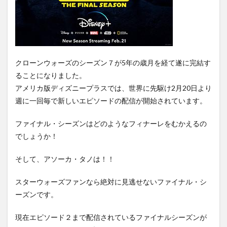
SONG
SONY
SONY メディアホーム
streamin
Streaming Music
the princess and the frog
the 10th two-run homerun
Super Retina XDR
Survis
Switch
Switch購入の攻略
T-ver
Tatis
クローンウォーズのシーズン７が5年の歳月を経て遂に完結す
taylor-swift
taylorswift
Tennis
The 1975
ることになりました。
アメリカ版ディズニープラスでは、世界に先駆け2月20日より
Sun
The Acolyte
The Bad Batch
週に一回毎で新しいエピソードの配信が開始されています。
The Clone Wars
THE FALCON AND THE WINTER SOLDIER
the first ball
ファイナル・シーズンはどのようなフィナーレをむかえるの
THE FLASH／フラッシュ シーズン1
でしょうか！
The Good Fight／ザ・グッド・ファイト
そして、アソーカ・タノは！！
The Lord of the Rings on Prime
The Love Boat
SUPER
summary
Streaming music おすすめ
スターウォーズファンなら絶対に見逃せないファイナル・シ
ーズンです。
StreamingSurvis
Streaming Music 概要 対応クレジットカード キャリア決済 国際
現在エピソード２まで配信されているファイナルシーズンが
ブランドプリペイド