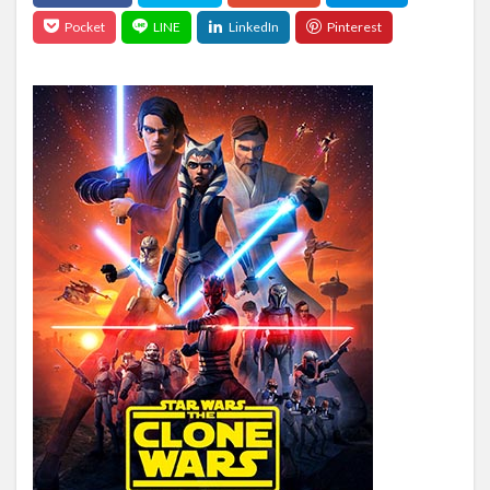
vpnスマホ free セキュリティ 無料 日本 アプリ iphone
VPN接続
thebadpatch
the second at bat
shotime
STAR WARS anakin skywalker
sports
SPORTS 2021
SPORTS` 2021
Spotify
SpotLight
spots
SPOTV NOW
STADIA
STAR WARS
stargirl
Spec
Starsky & Hutch
starting lineup
startinglineup
Starwars
STAY HOME
Steaming
Step
stream
Stream america
splashmountain
south of the south
Streaming
Siri
ShouheiOhtani
SHURE
Silicon
siliconvalley
Simフリー
SIMフリースマートフォンの夢
Sincerity Is Scary
Sir Sly
Sir SlySONG
sleep
SOTO
SMEレコーズ Cö shu Nie
SNS
SoC
Social Cues
SoCアーキテクチャ
SoCライン