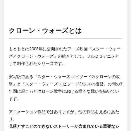
ック
リ解
説
3
クロ
クローン・ウォーズとは
ーン
ウォ
ー
もともとは2008年に公開されたアニメ映画『スター・ウォー
ズ・
ファ
ズ／クローン・ウォーズ』の続きとして、フルＣＧアニメと
イナ
して制作されたシリーズです。
ルシ
ーズ
ンの
実写版である『スター・ウォーズ エピソード2/クローンの攻
内容
撃』と『スター・ウォーズ エピソード3/シスの復讐』の間の3
は！
年間に起こったクローン戦争における様々な戦いを描いてい
4
ます。
クロ
ー
アニメーション作品ではありますが、他の作品を見るにあた
ン・
ウォ
り、
ーズ
見落とすことのできないストーリーが含まれている重要なシ
／フ