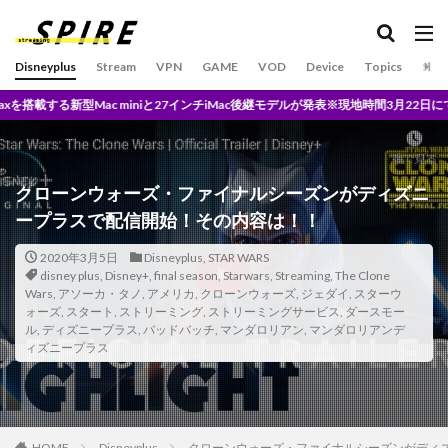
U-NEXTとは？
U-NEXT独占
U1チップ
UFC
und/and
UNITED
UniversalControl
Disneyplus
Stream
VPN
GAME
VOD
Device
Topics
SPO
Universal２
Unlimited
7インチiMac後継モデルが発表※現地時間3月22日にてオンライン開催を予定
TV搭載モバイルプロジェクター
TVアニメ原画集発売記念
Upton
Trailer
This is Our Life
Tigers
Time
today
クローンウォーズ・ファイナルシーズンがディズニ
TOHO
TOP SPORT スケジュール 2020 9月
TOUR
ープラスで配信開始！その内容は！！
TOY’S FACTORY
TP-Link
trend
TVアニメ
2020年3月5日
Disneyplus
,
STAR WARS
Trouble
True Crime DREAMERS & DeathbyRomy
disney plus
,
Disney+
,
final season
,
Starwars
,
Streaming
,
The Clone
Wars
,
アソーカ・タノ
,
アメリカ
,
クローンウォーズ
,
ジェダイ
,
スターウ
TSUTAYA
TSUTAYA DISCAS
TSUTAYA限定
ォーズ
,
スタート
,
ストリーミング
,
ストリーミングサービス
,
ダースモー
ル
,
ディズニープラス
TSUYATV
,
バッドバッチ
TunnelBear
,
マンダロリアン
TV
tver
,
マンダロリアンデ
ィズニープラス
UNLIMITED料金
UrtraHD AmazonMusicHD
the world according to jeff goldblum
Who I Am
WandaVision
WANNA BE
HOME
Disneyplus
クローンウォーズ・ファイナルシーズンがディ