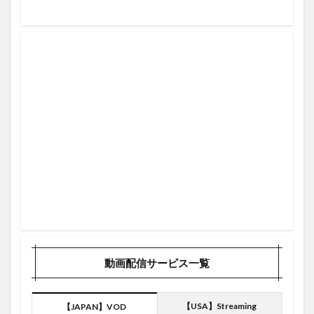
10日間ＩＬリスト入り
10本
116.1マイル
11ProMax
11アウト
11号ホームラン
11日
11月
12奪三振
10号2ラン
12月1日
12月24日
13億4000万ドル
13号スリーラン
143.3m
14号ホームラン
14日
1500奪三振
150奪三振
10奪三振
10号
15インチ
1/7
#starwars
#Teaser
-interlude- あいみょん AIMYON
.594 リーグトップ
007
03月号
1
1.200ポイント付与
1/4
10/10
10個目
10/10、2020、2021、6月、AppleMusic
10/13
10/14
1000万ポイント
1000円OFFクーポン
100打点
1080p の映像
10K
10ホームラン
動画配信サービス一覧
156.4m
15個目
26号
2023年
2019
2020
2021
2021 2月
2021/9/15
【USA】Streaming
【JAPAN】VOD