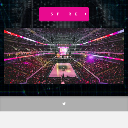
エピソード8
エピソード数
エンジェルス
S P I R E
エンジェルスアロハ
エンゼルス
ウォルトならどうする?
エンゼルスタジアム
エンゼルス大谷
エンゼルス大谷選手
エンゼルス戦
エンゼル大谷
エンゼル対マリナーズ
エンタメ
エンディング
エンディングテーマ
ウォルトディズニーイマジニアリングとは？
ウォルシュ
アーキテクチャ
インスタグラム
アーティスト
イグレシアス
イケメンキャラ
イマジニア
イマジニアリング
イマジニアリングストーリー
イヤフォン
イヤホン
イラスト
インターナル・ブレース手術
ウォッチメン
インテリア
イントロダクション
インリアルライフ
イン・リアルライフ
ウィジェット
ウィル
ウェイバー
ウエストワールド
ウエハース ネクタイ