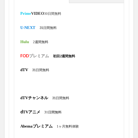
2021年
2021年 2021
2022
2022年配信予定
20GB
1点リード
20個目
20号
21号
Prime
VIDEO
30日間無料
22号
23個目の盗塁
23号
24号
25TH
U-NEXT
31日間無料
25号
1試合2発
1月
15本目
19号
15試合
166試合
16号ホームラン
16試合
Hulu
2週間無料
17個目の盗塁
186.6キロ
188キロ15号スリーラン
FOD
プレミアム
初回2週間無料
18号
18号ホームラン
19号ソロ
1打席凡退
19号ツーラン
19号ホームラン
1つ目
1ヶ月
dTV
31日間無料
1ヶ月当たり
1ヶ月無料
1億1千漫円
1回1失点
1年間
1年間無料
4月から
4本差
ABEMAコイン
7.1サラウンド
6月2日
dTVチャンネル
31日間無料
6月30日
6月3日
6月4日
6月5日
6月6日
ⅾTVアニメ
31日間無料
6月7日
6月9日
6月から
7/1
6月28日
7/10
7/11
7/13 開催
7/14
7/14 開催
Abemaプレミアム
1ヶ月無料体験
7/16
7/17
7/18
7/19
6月29日