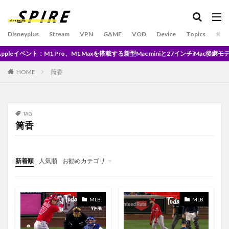
BATES MOTEL/ベイツ･モーテル シーズン１
Beautiful People
best
Best Wishes
Best5
Disneyplus
Stream
VPN
GAME
VOD
Device
Topics
SPO
Big Sur
Blazing Saddles
BMW
CALL
ro、M1 Maxを搭載する新型Mac miniと27インチiMac後継モデルが発表※現地時間3
BOBA FETT
Boil
BOSCH / ボッシュ
Bose
Brandon Marsh
Brewers vs Reds
Bundesliga
HOME
筒香
by
Bリーグ
Darvish
David Bowie
AWA
EP シングル
DRAGONASH
Dtv
dtvアニメ
TAG
dtvチャンネル
DualSense
DVD
EC
筒香
EchoShow5
EMPIRE
ep11
Down
ep12
Eve
ex's
Extended
F1
F5連打
FA
新着順
人気順
お勧めカテゴリ
Facetime
Falling
Dragon
Don Quijote
未分類
DAZN
disney plus japan
Dell
demand
DEMOCRACY
Des Rocs
device
DH
MLB
MLB
Disney +
disney delux
disney plus
disney plus japan when
Dolby Atmo
Disney+