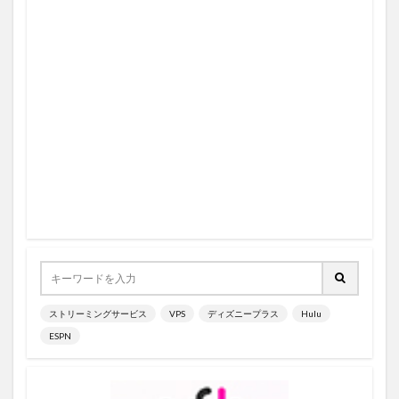
7月21日
7月2日
7月3日
7月4日
6イニング
6/8
5.000ポイント
5G対応
5/4
5/5
5/6
5/7
5/8
5/9
50％OFF
55V型
5G
5勝目
5/29
5日以内
5日間限定
5月10日
5月11日
5月12日
5月13日
5月14日
5月15日
5月16日
5/3
5/28
5月18日
5/17
5.1サラウンド
5/1
5/10
5/11
5/12
5/13
5/14
5/15
5/16
5/18
5/27
5/19
5/2
5/20
5/21
5/22
5/23
5/24
5/25
5/26
5月17日
5月19日
6/7
6/24
6/16
6/17
6/18
6/19
ストリーミングサービス
VPS
ディズニープラス
Hulu
6/2
6/20
6/21
6/22
6/23
6/25
ESPN
6/14
6/26
6/27
6/28
6/29
6/3
6/30
6/4
6/5
6/6
6/15
6/13