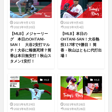
iPad Pro12.9インチ
iPadair4
iPhone13Pro
iPadmini
iPadOS14
iPadPro
iPadタブレット
iPad第8世代iPad第4世代
iPhne13
iPhone
2021年9月17日
2021年9月4日
2021年9月20日
2021年9月4日
iPhone12
iPhone12mini
jxdn
Jリーグ
【MLB】メジャーリー
【MLB】本日の
intel版Mac
macOS
LOTR
Love Fame Tragedy
グ 本日のOHTANI-
OHTANI-SAN！大谷熱
SAN！ 大谷2安打マル
投117球で9勝目！ 筒
lovely the band
lucasfilms
m
M1チップ
チ！大谷に報復死球？筒
香・秋山はともに代打出
Mac
Mac Apple TV
Mac Catalyst
香は本日無安打！秋山ス
場！
MacOS Monterey
LOST IN PARADISE feat. AKLO
タメン1安打！
Mac用のSocの開発
Major
MakingAFire
Maniners
MAPPA
MAPPA×TSUTAYA
Maps
MLB
MLB
Mariners
Mariners マリナーズ菊池
LOST IN PARADISE（feat。AKLO）
Loki
K-NEXT
Kurt Suzuki
K-POP
KennyHoopla
Keynote
2021年8月29日
2021年8月28日
keyword
kikuchi
kikuchi Rays
Kindle
2021年8月30日
2021年8月28日
Kiss
Kiss Me Deadly
La Liga