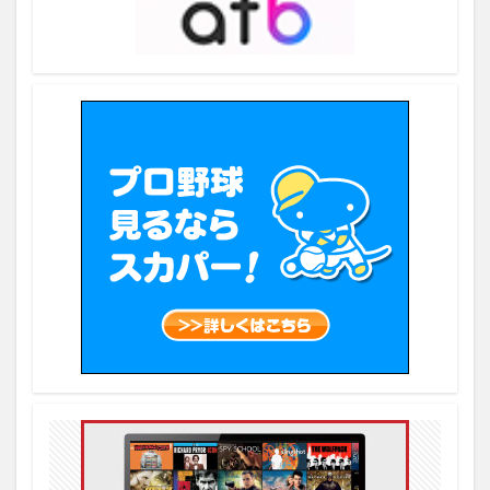
5月1日
5月2日
5月20日
5月21日
5月23日
5月24日
5月25日
5月26日
5月27日
5月28日
5月29日
5月3日
6/12
5月4日
5月5日
5月6日
5月7日
5月8日
5月9日
6
6/1
6/10
6/11
MARVEL
MASAHARU
シーズン3
アメリカのディズニープラス
アマゾンデバイス
アマゾンプライム
アマゾンプライムとの比較
アマゾンプライムビデオ
アメリカ
アメリカで成功する方法
アメリカと日本
アメリカのAmazonプライムビデオ
アメリカのHBO MAX
アメリカへ行けない
アマゾンオリジナル
アメリカンリーグ
アメリカンリーグ辞退選手
アメリカ在住
アメリカ在住者
アメリカ時間