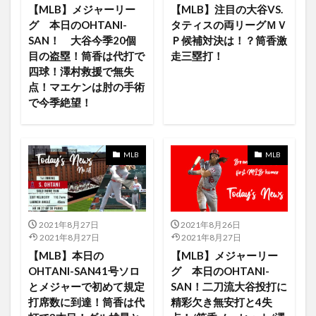
【MLB】メジャーリー
【MLB】注目の大谷VS.
LIVE STREAMING Roselia×RAISE
Lando
Last
グ 本日のOHTANI-
タティスの両リーグＭＶ
SAN！ 大谷今季20個
Ｐ候補対決は！？筒香激
League
Let Down
LG43型
LGノートパソコン
目の盗塁！筒香は代打で
走三塁打！
LINEMUSIC YouTubeMusic 他社
Linux
list
四球！澤村救援で無失
Live
Introducing
Inteligence LiveText
点！マエケンは肘の手術
で今季絶望！
FINALE”
Geforce Now
freeLive
French
friend
FRINGE/フリンジ
FRONT
FUKUYAMA
GALLERY
game
Game ゲーム関連
MLB
MLB
GEFORCE NOWとは？
free Live
Generation X
girl in red
give it back
GLAY
Goods
Goods japan PopCulture
google STADIA Pro
2021年8月27日
2021年8月26日
googletrend
GoPro
Free Streaming Day
2021年8月27日
2021年8月27日
Free Game of the Day
GRAND
FODプレミアム
【MLB】本日の
【MLB】メジャーリー
OHTANI-SAN41号ソロ
グ 本日のOHTANI-
Fire HD 10 タブレット
Fire Stick
Fire TV Cube
とメジャーで初めて規定
SAN！二刀流大谷投打に
Fire TV Stick
Fire TV Stick 4K
firefox
Fitness
打席数に到達！筒香は代
精彩欠き無安打と4失