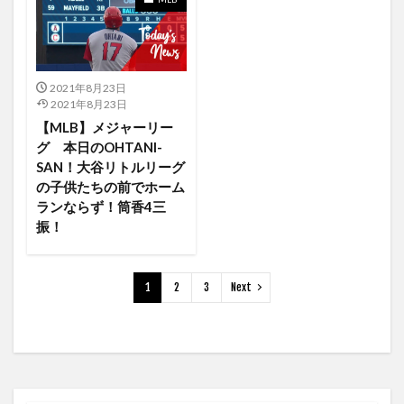
HBO MAX
HBO MAX ハリーポッター
HBO MAXとは
Helena Beat
HBO NOW
HBOMAX
HBO作品
HD
HDCP
HDMI
HDカメラ
HD高音質
headshot
Heatwave
2021年8月23日
2021年8月23日
acting like that (feat. Machine Gun Kelly)
【MLB】メジャーリー
Abemaプレミアム
MARVELMovieNEX19巻セット
グ 本日のOHTANI-
SAN！大谷リトルリーグ
35号
30日間の返金保証
30日間無料
31号
の子供たちの前でホーム
31日間動画見放題
32号
32号ホームラン
ランならず！筒香4三
33号
33号ホームラン
34号本塁打
36号
振！
30th
37号
38号
38号ツーラン
39号
3DCG
3か月無料
3つの違い
3ヶ月
1
2
3
Next
3ヶ月無料
30号
308円
3作
2年ぶり
29号
2TB
2つ
2ケ月
2ランホームラン
2勝目
2塁打
2安打
2年
2打点
2週間無料
2敗目
2月
2月予約中グッズ