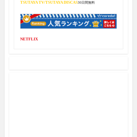
TSUTAYA TV/
TSUTAYA DISCAS
30日間無料
6月27日
7/20
6月15日
6位
6勝目
6回途中
6月
6月10日
6月11日
6月12日
6月13日
6月14日
6月16日
6月26日
6月17日
6月18日
6月19日
6月20日
NETFLIX
6月21日
6月22日
6月23日
6月24日
6月25日
7/2
7/3
6/9
8試合
8コアCP
8コアGPU
8勝
8勝目
8奪三振3失点
8日目
8月
8本目
8盗塁60奪三振
9
8
9/30まで
9つ偉業
9勝目
9号
9回代打
9月
A
A Droid Story
Abema
8K
7月9日
7/4
7月10日
7/5
7/6
7/8
7/9
7イニング
7勝目
7失点
7日間
7月
7月11日
7月7日
7月12日
7月17日
7月18日
7月19日
7月1日
7月20日