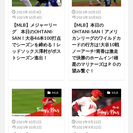
Disney+ 日本 ディズニープラス
disneyland
2021年10月4日
2021年10月3日
DisneyPlus
DisneyPlusjp
DisnyDELUXE
2021年10月4日
2021年10月8日
DMM.com
docomo
Dodgers
BabyJake
【MLB】メジャーリー
【MLB】本日の
グ 本日のOHTANI-
OHTANI-SAN！アメリ
Augusta
FA残留
Amazonプライム
SAN！大谷46本100打点
カンリーグのワイルドカ
Amazon Music HDプラン
Amazon Pay
でシーズンを締める！レ
ードの行方は!大谷10戦
ッドソックス澤村がポス
ノーアーチ!筒香は激走
Amazon.co.jp
AmazonMusic
AmazonMusicFree
トシーズン進出！
で決勝のホームイン!雄
amazonPrime
AmazonPrimeVideo
星のマリナーズはＰＯの
Amazonタイムセール
Amazonブラックフライデー
望み繋ぐ！
Amazonプライムデー
Amazon
Amazonプライムビデオ
Amazonプライム会員
MLB
MLB
america
anakin skywalker
Andor
android
Angels
Angels vs Athletics
Angels vs Indians
Amazon Music
Amamzon
Angels vs Rangers
2021年10月2日
2021年9月22日
AirPodsPro
Activity
Adam Eaton
Adobe
2021年10月2日
2021年9月22日
Adobeのソフトウェア
Ahsoka
Air Pods