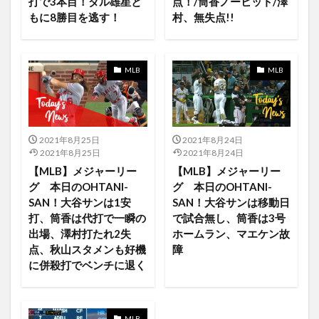
打で3本目！ダル雄星と
点！/筒香ノーヒット/澤
FOD
FODアカウント
もに8勝目を逃す！
村、無失点!!
FODプレミアム 漫道コバヤシ
free
Foo Fighters
FooFighters
for
Forcus
Forever
FORKEY
Formula1
Foundation
Frash
MLB
MLB
Grades
Grease
Instagram
Hulu
hits
HoboJohnson
Home
Home Kitとの連携
Homer
Homerun king Current number and ranking
2021年8月25日
2021年8月24日
Homerun King Ranking
homerunderby2021
2021年8月25日
2021年8月24日
【MLB】メジャーリー
【MLB】メジャーリー
how will i rest in peace if i'm buried by a highway?//
グ 本日のOHTANI-
グ 本日のOHTANI-
hulujapan
hide.me
huluとの比較
SAN！大谷サンは1安
SAN！大谷サンは移動日
huluプレミア
I Wanna Get Better
i3
i5
打、筒香は代打で一瞬の
で試合無し、筒香は3号
出場、澤村打たれ2失
ホームラン、マエケン故
ID
imagineering
in
information
点、秋山スタメンも好機
障
highschoolmusical
HelloHelloHello
Griff
に併殺打でベンチに退く
HBO MAXで
Guerrero Jr.
hamilton
HAND
HandClap
Hannibal
Hawkaye
HBO
MLB