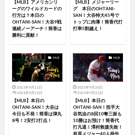
【MLB】アメリカンリ
【MLB】メジャーリー
Air Tag
Air4
AirPlay
AKIRA
ーグのワイルドカードの
グ 本日のOHTANI-
行方は？本日の
SAN！大谷特大45号で
ALTERNATIVE
akiyama
Albams
ALBUM
OHTANI-SAN！大谷9戦
トップに肉薄！筒香代打
Alexa対応
ALI
ALI give it back
All Star Game
連続ノーアーチ！筒香は
打率5割越え！
AllStar
AllStargame
Angels vs Padres
勝利に貢献！
AngelsvsIndians
August
App検索フィールドの設置
AppleStore
AppleTV
AppleTV OS14
AppleTV+
MLB
MLB
applewatch
Appleシリコン
Apple独自
Apple製品
Appライブラリ
April
AppleOnen
Are You Bored Yet?
ARENA
Artist
Ash
2021年9月21日
2021年9月20日
asohka tano
Astros
Athletics vs Angels
2021年9月21日
2021年9月21日
Athletics アスレチックス
Audio
ApplePay
【MLB】本日の
【MLB】本日の
OHTANI-SAN！大谷は
OHTANI-SAN！投手大
AppleOne
AngelsvsRedSox
Apple Arcadeのゲーム
今日も不発！筒香は弾丸
谷気迫の8回10奪三振も
Angelsゲームハイライ
Angelsゲームハイライト
8号！2安打2打点！
10勝はお預け！筒香代
ANIMAX
Anime
Anniv.
打凡退！澤村救援失敗！
有原メジャー40人枠外
AnnouceNotifications
app
App Clips
Apple