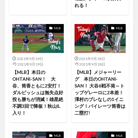
れる！
Apple Card
AppleMusic Material Boy Kilby Girl
Apple Music
Apple One
Apple Pencil
Apple Silicon
Apple TV +
Apple TV 4K
MLB
MLB
Apple Watch
AppleAirPods
AppleMacBookPro
AppleMusic
FAMILY
final season
abiimo
JAWS
Island In the Sun
iTunes
2021年9月19日
2021年9月18日
iTunesギフトカード
IT業界
J-POP
2021年9月19日
2021年9月18日
【MLB】本日の
【MLB】メジャーリー
Jack Mayfield
japan
japan PopCulture
OHTANI-SAN！ 大
グ 本日のOHTANI-
japanese
Jo Adell
iPodsPro
Jose iglesias
谷、筒香ともに2安打！
SAN！ 大谷6戦不発～ト
jose-mota
Joshua Bassett
JSPORTS
ダルビッシュは無失点好
ップゲレーロに2本差！
投も勝ちが消滅！雄星絶
澤村のブレなしの1イニ
JSPORTS スカパー JCOM
jujutsukaisen
不調3回で降板！秋山IL
ング！パイレーツ筒香は
jujutukaisen
July
June
Isaac Asimov
入り！
二塁打!
iPhone13ProMax
jyujyutukaisen
iPad8
IOS
ios 13
ios14
iOS15
ipad
MLB
MLB
iPad Macbook iPod touch
iPad OS15
iPad Pro