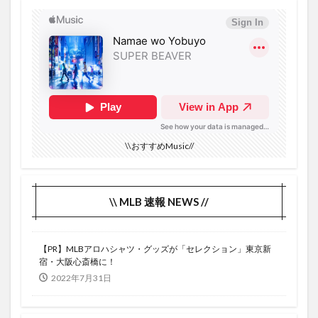
2本の2塁打
2本打
2番ＤＨ
2被弾
2週間
2週間お試し
3ヶ月間
3勝目
27号本塁打
46本
41号
42号ホームラン
43号
43号ホームラン
44号
44号ホームラン
45号
45号ホームラン
46号
470フィート
40号
4G＋5G
4K
4Kチューナー
4Kチューナー内蔵HDDレコーダーの夢
4ヶ月
\\おすすめMusic//
4勝目
4月1日
4月21日
4月30日
40号到達
4/30
3四球
3本目
3塁打
3安打
3安打猛打賞
3戦連続スタメン
\\ MLB 速報 NEWS //
3打席3三振
3打数無安打
3月
3月1日
3月5日
3試合
4/29
3連休
3連敗
【PR】MLBアロハシャツ・グッズが「セレクション」東京新
3連続ＫＯ
4/1
4/23
4/24
4/25
宿・大阪心斎橋に！
2022年7月31日
4/26
4/27
4/28
28号
27号
4月上旬
12個目
10日間