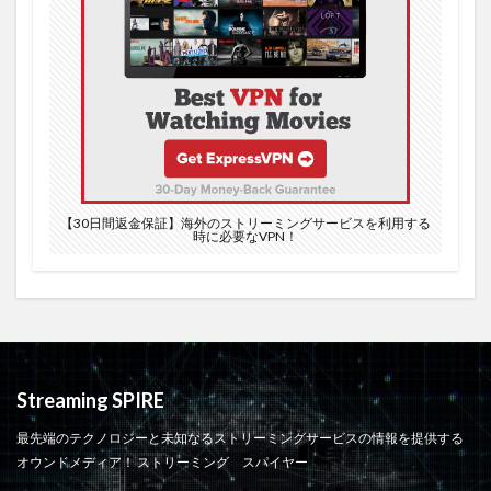
アルティメットメカマル
アルバム
アレクサンダー・ハミルトン
アロハシャツ
アマゾンスタジオ
アマゾン プライム ビデオ
ア・ドロイド・ストーリー
アニメ 呪術廻戦
アップルシリコン
アップルミュージック
アデル
アデル選手
アドビ
アナキン・スカイウォーカー
アナスタシア
アニソン
アニメ
アニメイト
【30日間返金保証】海外のストリーミングサービスを利用する
時に必要なVPN！
アマゾン
アニメガ×ソフマップ
アニメソング
アニメ放題
アパレル
アプリ
アプリケーション
アプリダウンロード SPOZONE 配信
アプリ一覧
アベンジャーズ
アンケート
アーカイブ
Streaming SPIRE
アップルウォッチ
エンジェルズ対ドジャース
最先端のテクノロジーと未知なるストリーミングサービスの情報を提供する
ウォーキング・デッド シーズン10
ウルトラHD
オウンドメディア！ ストリーミング スパイヤー
エコードット
エターナルズ
エピソード