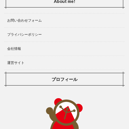
About me!
アップルウォッチの夢
アップルイベント
エヴァンゲリオン
おすすめVPN
いくら
いつ
お問い合わせフォーム
いつから
いつ登板
いつ？
おすすめ
おすすめ 今一押しのソフト
おすすめMUSIC
プライバシーポリシー
おすすめPoint
おすすめのキャプチャーボード
会社情報
ある家族の肖像
おすすめの作品
おすすめアニメ
おすすめドラマ
おすすめポイント
おすすめ作品
運営サイト
おまけ付き
おもしろTOPICS
おもちゃ
お天気の様子
ある日ディズニーで
あらすじ
プロフィール
お試し
“ACTION” 福山雅治
Xbox Game Pass For PC
Xboxの新たなコントローラー
X|S
Youtube
Yu Darvish
×
‐蒼‐
‐赫‐
―赫―
“HOTEL
あつ森
“ミート・ミート”
ⅾアカウント
【SUITS】スーツ シーズン１