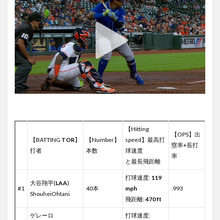
【Hitting
【OPS】出
【BATTING
TOR
】
【Number】
speed】最高打
塁率+長打
打者
本数
球速度
率
と最長飛距離
打球速度:
119
大谷翔平(
LAA
)
#1
40本
mph
.993
ShouheiOhtani
飛距離:
470 ft
ゲレーロ
打球速度: