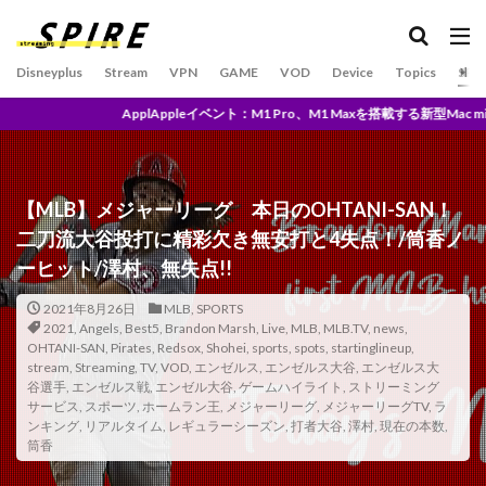
U-NEXTとは？
U-NEXT独占
U1チップ
UFC
und/and
UNITED
UniversalControl
Disneyplus
Stream
VPN
GAME
VOD
Device
Topics
SPO
Universal２
Unlimited
ベント：M1 Pro、M1 Maxを搭載する新型Mac miniと27インチiMac後継モデル
TV搭載モバイルプロジェクター
TVアニメ原画集発売記念
Upton
Trailer
This is Our Life
Tigers
Time
today
【MLB】メジャーリーグ 本日のOHTANI-SAN！
TOHO
TOP SPORT スケジュール 2020 9月
TOUR
二刀流大谷投打に精彩欠き無安打と4失点！/筒香ノ
TOY’S FACTORY
TP-Link
trend
TVアニメ
ーヒット/澤村、無失点!!
Trouble
True Crime DREAMERS & DeathbyRomy
2021年8月26日
MLB
,
SPORTS
TSUTAYA
TSUTAYA DISCAS
TSUTAYA限定
2021
,
Angels
,
Best5
,
Brandon Marsh
,
Live
,
MLB
,
MLB.TV
,
news
,
OHTANI-SAN
,
Pirates
,
Redsox
,
Shohei
,
sports
,
spots
,
startinglineup
,
TSUYATV
TunnelBear
TV
tver
stream
,
Streaming
,
TV
,
VOD
,
エンゼルス
,
エンゼルス大谷
,
エンゼルス大
谷選手
,
エンゼルス戦
,
エンゼル大谷
,
ゲームハイライト
,
ストリーミング
UNLIMITED料金
UrtraHD AmazonMusicHD
サービス
,
スポーツ
,
ホームラン王
,
メジャーリーグ
,
メジャーリーグTV
,
ラ
the world according to jeff goldblum
Who I Am
ンキング
,
リアルタイム
,
レギュラーシーズン
,
打者大谷
,
澤村
,
現在の本数
,
筒香
WandaVision
WANNA BE