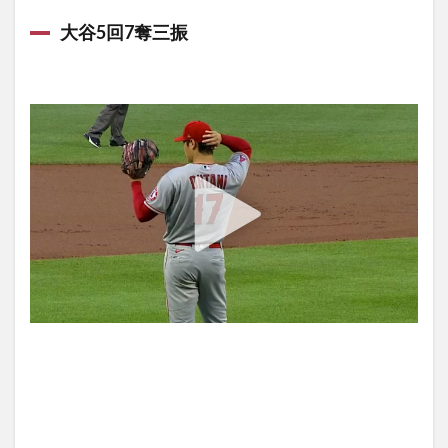
【Angels】
大谷5回7奪三振
打者大谷
本日の内容
1.4
【Angels】
投手大谷
本日の内容
1.5
Angels
vs.
Orioles
ゲーム
ハイラ
イト
2
【Pirates】
筒香ノーヒ
ット、6回
ダブルスイ
ッチで途中
交代！