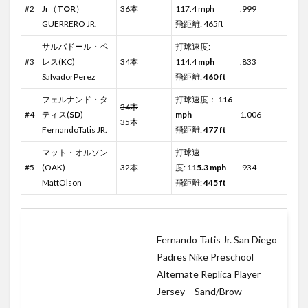
#2
Jr（
TOR
）
36本
117.4 mph
.999
GUERRERO JR.
飛距離: 465ft
サルバドール・ペ
打球速度:
#3
レス(KC)
34本
114.4
mph
.833
SalvadorPerez
飛距離:
460 ft
フェルナンド・タ
打球速度：
116
34本
#4
ティス(
SD
)
mph
1.006
35本
FernandoTatis JR.
飛距離:
477 ft
マット・オルソン
打球速
#5
(OAK)
32本
度:
115.3 mph
.934
MattOlson
飛距離:
445 ft
Fernando Tatis Jr. San Diego
Padres Nike Preschool
Alternate Replica Player
Jersey – Sand/Brow