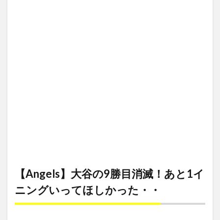
大谷の9勝
Streaming Service
Streaming Survis
Streamingame
目消滅！あ
と1イニン
Streamingdevice
streaminggame
StreamingMusic
グいってほ
StreamingSarvis
Streamingservice
しかっ
た・・
Streamingサービス
SUILEN Rausch
1.1
Streaming動画
Streaming配信サービス
streming
大谷5
回7奪
StremingMusic
StremingService
StremingVideo
三振
Streming配信
STUDENT
STUDIO
1.2
subscription
～電脳空間伝説
☆今日
の
MVP☆
検索
マーシ
ュ3安
打5打
点＆メ
【Angels】大谷の9勝目消滅！あと1イ
ジャー
ニングいってほしかった・・
初ホー
ムラ
ン！
1.3