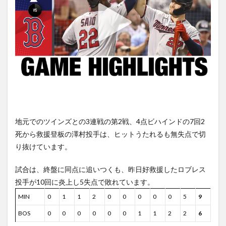
地元でのツインズとの3連戦の第2戦、4点ビハインドの7回2
死から救援登板の澤村投手は、ヒットうたれるも無失点で切
り抜けています。
試合は、終盤に同点に追いつくも、昨日好救援したロブレス
投手が10回に炎上し5失点で敗れています。
MIN
0
1
1
2
0
0
0
0
0
5
9
BOS
0
0
0
0
0
0
1
1
2
2
6