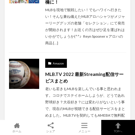
橋に！
MLBを現地で観戦したい！でもハワイへ行きた
い！そんな兼ね備えたMLBアロハシャツがメジャ
ーリーググッズの老舗「セレクション」にて発売
が開始されます！お近くの方はぜひ足を運ばれは
いかがでしょうか(^^♪ Reyn Spooner x アロハの
商品 […]
Amazon
MLB.TV 2022 最新Streaming配信サー
ビスまとめ
老いも若きもMLBを楽しんでいる事と思われま
す。コロナでステイホームしようが、どうであれ
野球好き？大谷好き？には変わりがないという事
で、現在のMLBが視聴できる配信サービスをまと
めました。MLB.TVを契約してもAMEBAで無料配
信や、AppleTV […]
ホーム
シェア
メニュー
TOPへ