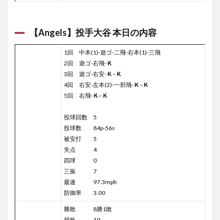
【Angels】投手大谷 本日の内容
1回 中本(1)-遊ゴ-二飛-右本(1)-三飛
2回 遊ゴ-右飛-
Ｋ
3回 遊ゴ-右安-
Ｋ
–
Ｋ
4回 右安-左本(2)-一邪飛-
Ｋ
–
Ｋ
5回 右飛-
Ｋ
–
Ｋ
投球回数 5
投球数 84p-56s
被安打 5
失点 4
四球 0
三振 7
最速 97.3mph
防御率 3.00
勝敗 8勝1敗
登板 19