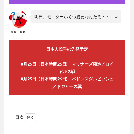
SONG
SONY
SONY メディアホーム
streamin
明日、モニターいくつ必要なんだろ・・・ｗ
Streaming Music
the princess and the frog
the 10th two-run homerun
Super Retina XDR
Survis
ＳＰＩＲＥ
Switch
Switch購入の攻略
T-ver
Tatis
taylor-swift
taylorswift
Tennis
The 1975
日本人投手の先発予定
Sun
The Acolyte
The Bad Batch
The Clone Wars
8月25日（日本時間26日) マリナーズ菊池／ロイ
THE FALCON AND THE WINTER SOLDIER
the first ball
ヤルズ戦
8月25日（日本時間26日) パドレスダルビッシュ
THE FLASH／フラッシュ シーズン1
／ドジャース戦
The Good Fight／ザ・グッド・ファイト
The Lord of the Rings on Prime
The Love Boat
SUPER
summary
Streaming music おすすめ
StreamingSurvis
目次
1
Streaming Music 概要 対応クレジットカード キャリア決済 国際
ブランドプリペイド
【Angels】