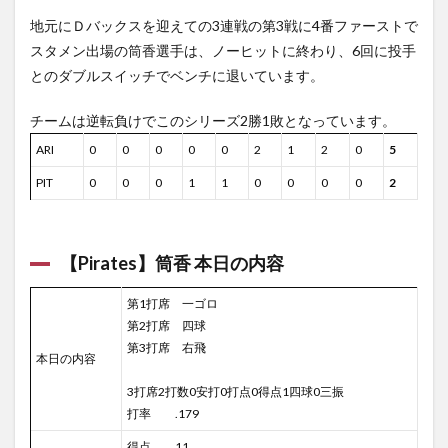
地元にＤバックスを迎えての3連戦の第3戦に4番ファーストで
スタメン出場の筒香選手は、ノーヒットに終わり、6回に投手
とのダブルスイッチでベンチに退いています。
チームは逆転負けでこのシリーズ2勝1敗となっています。
ARI
0
0
0
0
0
2
1
2
0
5
PIT
0
0
0
1
1
0
0
0
0
2
【Pirates】筒香 本日の内容
第1打席 一ゴロ
第2打席 四球
第3打席 右飛
本日の内容
3打席2打数0安打0打点0得点1四球0三振
打率 .179
得点 11