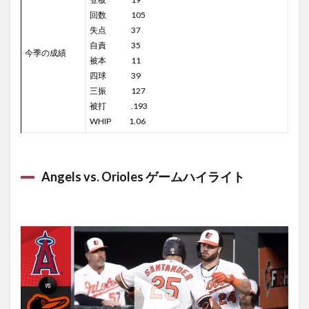
回数 105
失点 37
自責 35
今季の成績
被本 11
四球 39
三振 127
被打 .193
WHIP 1.06
Angels vs. Orioles ゲームハイライト