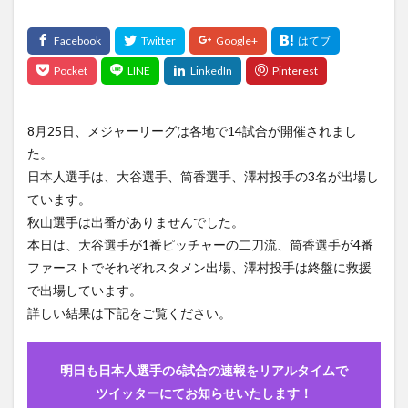
vpnスマホ free セキュリティ 無料 日本 アプリ iphone
VPN接続
thebadpatch
the second at bat
shotime
STAR WARS anakin skywalker
sports
SPORTS 2021
SPORTS` 2021
Spotify
8月25日、メジャーリーグは各地で14試合が開催されまし
SpotLight
spots
SPOTV NOW
STADIA
た。
STAR WARS
stargirl
Spec
Starsky & Hutch
日本人選手は、大谷選手、筒香選手、澤村投手の3名が出場し
starting lineup
startinglineup
Starwars
ています。
STAY HOME
Steaming
Step
stream
秋山選手は出番がありませんでした。
Stream america
splashmountain
south of the south
本日は、大谷選手が1番ピッチャーの二刀流、筒香選手が4番
ファーストでそれぞれスタメン出場、澤村投手は終盤に救援
Streaming
Siri
ShouheiOhtani
SHURE
で出場しています。
Silicon
siliconvalley
Simフリー
詳しい結果は下記をご覧ください。
SIMフリースマートフォンの夢
Sincerity Is Scary
Sir Sly
Sir SlySONG
sleep
SOTO
明日も日本人選手の6試合の速報をリアルタイムで
SMEレコーズ Cö shu Nie
SNS
SoC
ツイッターにてお知らせいたします！
Social Cues
SoCアーキテクチャ
SoCライン