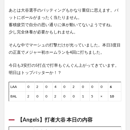
全
12
あとは大谷選手のバッティングもかなり重症に思えます。バ
試合
ットにボールがまったく当たりません。
★日
本人
蓄積疲労で自分の思い通りに体が動いてないようですね。
選手
少し完全休養が必要かもしれません。
出場
予定
そんな中でマーシュの打撃だけが光っていました。本日3度目
6
の正直でメジャー初ホームランを4回に打ちました。
明日
のＭ
Ｌ
今日も3安打の5打点で打率もぐんぐん上がってきています。
Ｂ.
明日はトップバッターか！？
ＴＶ
の無
料放
LAA
0
2
0
4
0
2
0
0
0
6
送
BAL
2
0
0
2
0
0
1
5
×
10
【Angels】打者大谷 本日の内容