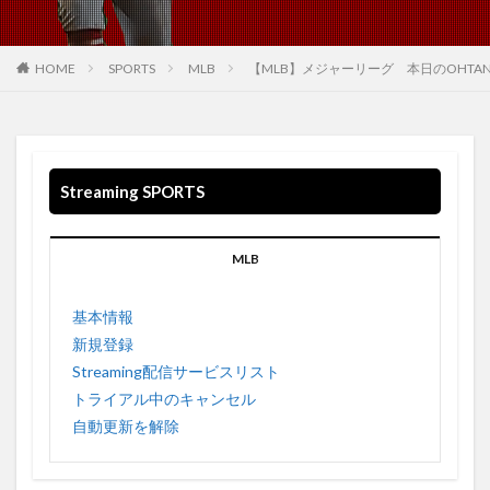
WANNA BE 収録されている
WarnerMedia
WarnerMediaグループ
WB
Weezer
What If …?
What You Know Bout Love
Who-ya
HOME
SPORTS
MLB
【MLB】メジャーリーグ 本日のOHTA
WalkingSteadiness
Who-ya Extended VIVID VICE
Windouws 空間オーディオ
Windows
windows10
Wonderful World
WOW WOW
WTA
WWDC
Streaming SPORTS
WWDC2021
Wallows
Waiting on a War
US
VIVID VICE
usa
USB 4
USB3.0
MLB
USBケーブル
Valley
Vampire Weekend twenty one pilots twenty one pilots My Limb
基本情報
Hayley Williams
新規登録
Video
Video on demand
Visions
Vivimus
Streaming配信サービスリスト
VPN接続方法
VIZIO
VOD
トライアル中のキャンセル
VOD Streaming Survis CBDテレビ
VPN
自動更新を解除
VPN EXEPRESS
vpngate
vpnでhulu
VPNでNETFLIX