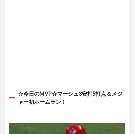
2.1
D-
backs
vs.
Pirates
ゲーム
ハイラ
イト
2.2
【Pirates】
筒香 本日の
内容
3
【RedSox】
澤村またま
☆今日のMVP☆マーシュ3安打5打点＆メジ
た回途中の
救援も本日
ャー初ホームラン！
は無失点
3.1
Twins
vs.
Red