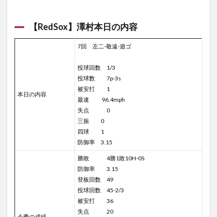
【RedSox】澤村本日の内容
7回 左二-敬遠-遊ゴ
投球回数 1/3
投球数 7p-3s
被安打 1
本日の内容
最速 96.4mph
失点 0
三振 0
四球 1
防御率 3.15
勝敗 4勝1敗10H-0S
防御率 3.15
登板回数 49
投球回数 45-2/3
被安打 36
失点 20
今季の成績