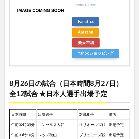
created by
Rinker
Fanatics
Amazon
楽天市場
Yahooショッピング
8月26日の試合（日本時間8月27日）
全12試合 ★日本人選手出場予定
日本時間
出場選手
対戦相手
備考
午前02時05分
エンゼルス大谷
オリオールズ戦
出場予定
午前03時10分
レッズ秋山
ブリュワーズ戦
出場予定