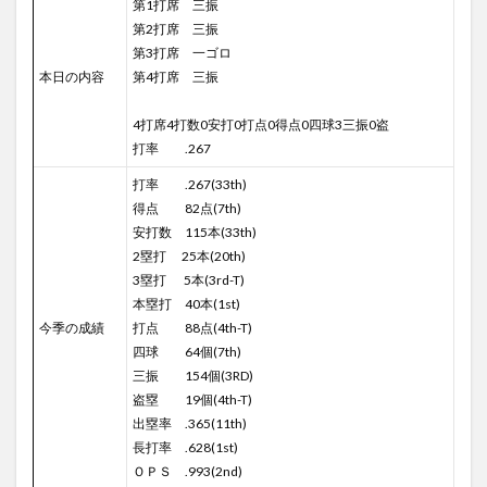
第1打席 三振
第2打席 三振
第3打席 一ゴロ
本日の内容
第4打席 三振
4打席4打数0安打0打点0得点0四球3三振0盗
打率 .267
打率 .267(33th)
得点 82点(7th)
安打数 115本(33th)
2塁打 25本(20th)
3塁打 5本(3rd-T)
本塁打 40本(1st)
今季の成績
打点 88点(4th-T)
四球 64個(7th)
三振 154個(3RD)
盗塁 19個(4th-T)
出塁率 .365(11th)
長打率 .628(1st)
ＯＰＳ .993(2nd)