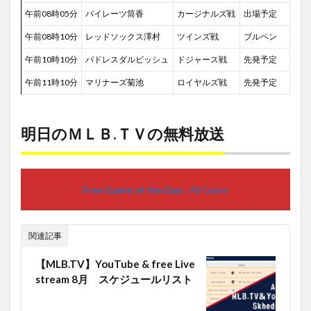
午前08時05分
パイレーツ筒香
カージナルズ戦
出場予定
午前08時10分
レッドソックス澤村
ツインズ戦
ブルペン
午前10時10分
パドレスダルビッシュ
ドジャース戦
先発予定
午前11時10分
マリナーズ菊池
ロイヤルズ戦
先発予定
明日のＭＬＢ.ＴＶの無料放送
Free Game of the Day :
All Game
関連記事
【MLB.TV】YouTube & free Live
stream 8月 スケジュールリスト