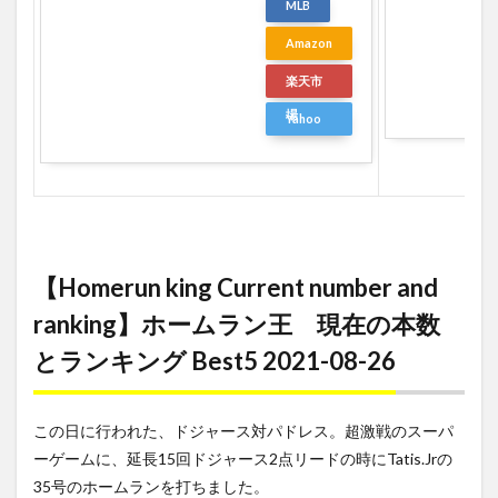
MLB
Amazon
楽天市
場
Yahoo
ショッ
ピング
【Homerun king Current number and
ranking】ホームラン王 現在の本数
とランキング Best5 2021-08-26
この日に行われた、ドジャース対パドレス。超激戦のスーパ
ーゲームに、延長15回ドジャース2点リードの時にTatis.Jrの
35号のホームランを打ちました。