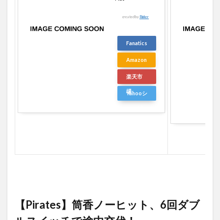
created by
Rinker
Fanatics
Amazon
楽天市
場
Yahooシ
ョッピ
ング
【Pirates】筒香ノーヒット、6回ダブ