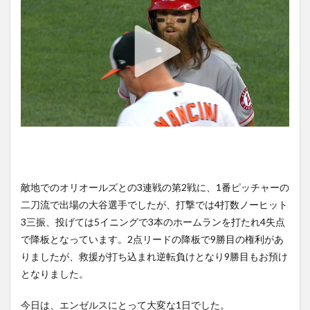
Sox
ゲー
ムハ
イラ
イト
3.2
【RedSox】
澤村本日の
内容
4
【Homerun
king
Current
敵地でのオリオールズとの3連戦の第2戦に、1番ピッチャーの
number and
二刀流で出場の大谷選手でしたが、打撃では4打数ノーヒット
ranking】ホ
ームラン
3三振、投げては5イニングで3本のホームランを打たれ4失点
王 現在の
で降板となっています。2点リードの降板で9勝目の権利があ
本数とラン
キング
りましたが、救援が打ち込まれ逆転負けとなり9勝目もお預け
Best5
となりました。
2021-08-26
4.1
今日は、エンゼルスにとって大変な1日でした。