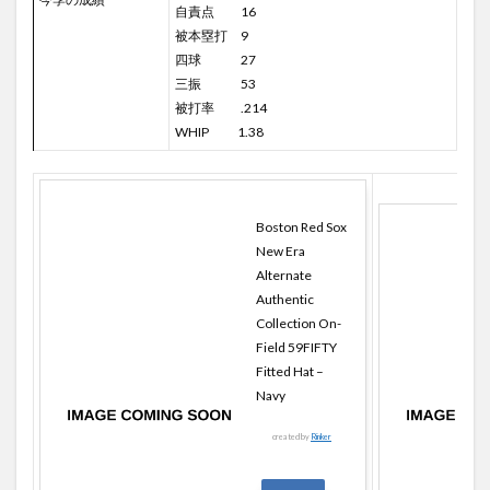
自責点 16
被本塁打 9
四球 27
三振 53
被打率 .214
WHIP 1.38
Boston Red Sox
New Era
Alternate
Authentic
Collection On-
Field 59FIFTY
Fitted Hat –
Navy
created by
Rinker