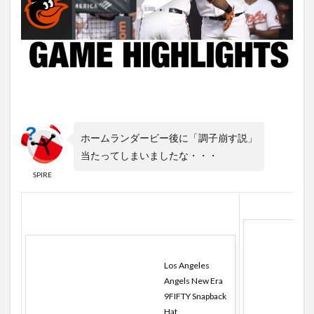
ホームランダービー後に「調子崩す説」
当たってしまいましたな・・・
SPIRE
Los Angeles
Angels New Era
9FIFTY Snapback
Hat