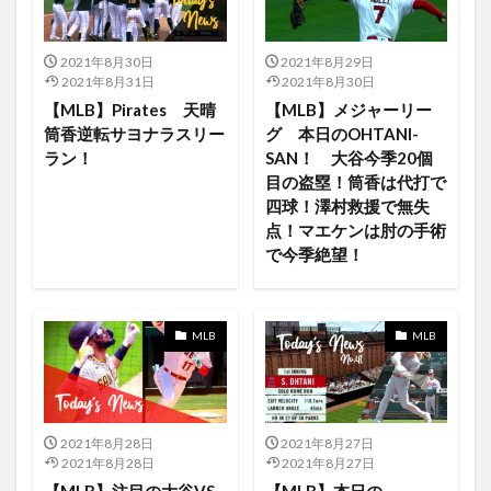
iPhone13ProMax
jyujyutukaisen
iPad8
IOS
ios 13
ios14
iOS15
ipad
2021年8月30日
2021年8月29日
iPad Macbook iPod touch
iPad OS15
iPad Pro
2021年8月31日
2021年8月30日
【MLB】Pirates 天晴
【MLB】メジャーリー
iPad Pro12.9インチ
iPadair4
iPhone13Pro
筒香逆転サヨナラスリー
グ 本日のOHTANI-
iPadmini
iPadOS14
iPadPro
iPadタブレット
ラン！
SAN！ 大谷今季20個
iPad第8世代iPad第4世代
iPhne13
iPhone
目の盗塁！筒香は代打で
四球！澤村救援で無失
iPhone12
iPhone12mini
jxdn
Jリーグ
点！マエケンは肘の手術
intel版Mac
macOS
LOTR
Love Fame Tragedy
で今季絶望！
lovely the band
lucasfilms
m
M1チップ
Mac
Mac Apple TV
Mac Catalyst
MLB
MLB
MacOS Monterey
LOST IN PARADISE feat. AKLO
Mac用のSocの開発
Major
MakingAFire
Maniners
MAPPA
MAPPA×TSUTAYA
Maps
Mariners
Mariners マリナーズ菊池
2021年8月28日
2021年8月27日
2021年8月28日
2021年8月27日
LOST IN PARADISE（feat。AKLO）
Loki
K-NEXT