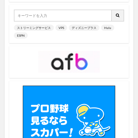
7/10
7/11
7/13 開催
7/14
7/14 開催
7/16
7/17
7/18
7/19
6月29日
6月27日
7/20
6月15日
6位
6勝目
ストリーミングサービス
VPS
ディズニープラス
Hulu
ESPN
6回途中
6月
6月10日
6月11日
6月12日
6月13日
6月14日
6月16日
6月26日
6月17日
6月18日
6月19日
6月20日
6月21日
6月22日
6月23日
6月24日
6月25日
7/2
7/3
6/9
8試合
8コアCP
8コアGPU
8勝
8勝目
8奪三振3失点
8日目
8月
8本目
8盗塁60奪三振
9
8
9/30まで
9つ偉業
9勝目
9号
9回代打
9月
A
A Droid Story
Abema
8K
7月9日
7/4
7月10日
7/5
7/6
7/8
7/9
7イニング
7勝目
7失点
7日間
7月