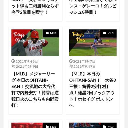
CPU
Craziness
D-backsvsDodgers
ット弾も二桁勝利ならず
レス・ゲレーロ！ダルビ
Darvis Mariners
Cardinals vs. Pirates
Cameras
今季2敗目を喫す！
ッシュ8勝目！
darvishyu
Bleachers
baseball
basic
BATES MOTEL/ベイツ･モーテル シーズン１
MLB
MLB
Beautiful People
best
Best Wishes
Best5
Big Sur
Blazing Saddles
BMW
CALL
BOBA FETT
Boil
BOSCH / ボッシュ
Bose
2021年9月8日
2021年9月7日
Brandon Marsh
Brewers vs Reds
Bundesliga
2021年9月9日
2021年9月7日
by
Bリーグ
Darvish
David Bowie
AWA
【MLB】メジャーリー
【MLB】本日の
EP シングル
DRAGONASH
Dtv
dtvアニメ
グ 本日のOHTANI-
OHTANI-SAN！ 大谷3
SAN！ 交流戦の大谷代
三振！筒香2安打2打
dtvチャンネル
DualSense
DVD
EC
打で内野安打！筒香は逆
点！雄星2回ノックアウ
EchoShow5
EMPIRE
ep11
Down
ep12
転口火のこちらも内野安
ト！ホセイグ ボストン
Eve
ex's
Extended
F1
F5連打
FA
打！
へ
Facetime
Falling
Dragon
Don Quijote
DAZN
disney plus japan
Dell
demand
MLB
MLB