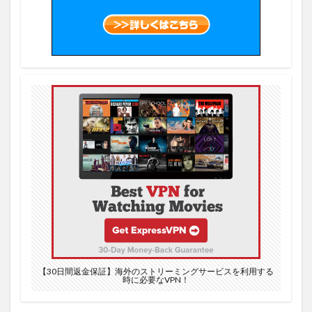
7月11日
7月7日
7月12日
7月17日
7月18日
7月19日
7月1日
7月20日
7月21日
7月2日
7月3日
7月4日
6イニング
6/8
5.000ポイント
5G対応
5/4
5/5
5/6
5/7
5/8
5/9
50％OFF
55V型
5G
5勝目
5/29
5日以内
5日間限定
5月10日
5月11日
5月12日
5月13日
5月14日
5月15日
5月16日
5/3
5/28
5月18日
5/17
5.1サラウンド
5/1
5/10
5/11
5/12
5/13
5/14
5/15
5/16
5/18
5/27
5/19
5/2
5/20
5/21
5/22
5/23
【30日間返金保証】海外のストリーミングサービスを利用する
5/24
5/25
5/26
5月17日
5月19日
時に必要なVPN！
6/7
6/24
6/16
6/17
6/18
6/19