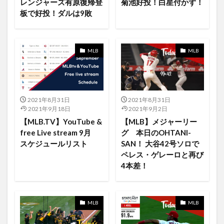
レンジャーズ有原復帰登
菊池好投！白星付かず！
Angelsゲームハイライ
Angelsゲームハイライト
板で好投！ダルは9敗
ANIMAX
Anime
Anniv.
AnnouceNotifications
app
App Clips
Apple
Apple Card
AppleMusic Material Boy Kilby Girl
MLB
MLB
Apple Music
Apple One
Apple Pencil
Apple Silicon
Apple TV +
Apple TV 4K
Apple Watch
AppleAirPods
AppleMacBookPro
2021年8月31日
2021年8月31日
2021年9月18日
2021年9月2日
AppleMusic
FAMILY
final season
abiimo
【MLB.TV】YouTube &
【MLB】メジャーリー
JAWS
Island In the Sun
iTunes
free Live stream 9月
グ 本日のOHTANI-
iTunesギフトカード
IT業界
J-POP
スケジュールリスト
SAN！ 大谷42号ソロで
ペレス・ゲレーロと再び
Jack Mayfield
japan
japan PopCulture
4本差！
japanese
Jo Adell
iPodsPro
Jose iglesias
jose-mota
Joshua Bassett
JSPORTS
JSPORTS スカパー JCOM
jujutsukaisen
MLB
MLB
jujutukaisen
July
June
Isaac Asimov