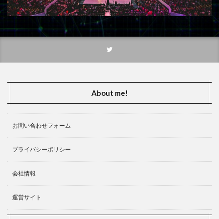
アマゾンオリジナル
アメリカンリーグ
アメリカンリーグ辞退選手
アメリカ在住
アメリカ在住者
アメリカ時間
アルティメットメカマル
アルバム
アレクサンダー・ハミルトン
アロハシャツ
アマゾンスタジオ
アマゾン プライム ビデオ
ア・ドロイド・ストーリー
アニメ 呪術廻戦
About me!
アップルシリコン
アップルミュージック
アデル
アデル選手
アドビ
アナキン・スカイウォーカー
お問い合わせフォーム
アナスタシア
アニソン
アニメ
アニメイト
アマゾン
アニメガ×ソフマップ
アニメソング
プライバシーポリシー
アニメ放題
アパレル
アプリ
会社情報
アプリケーション
アプリダウンロード SPOZONE 配信
アプリ一覧
運営サイト
アベンジャーズ
アンケート
アーカイブ