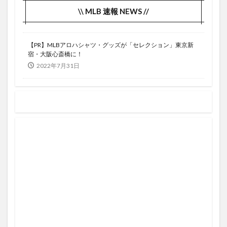
HBO MAXで
Guerrero Jr.
hamilton
HAND
\\ MLB 速報 NEWS //
HandClap
Hannibal
Hawkaye
HBO
HBO MAX
HBO MAX ハリーポッター
【PR】MLBアロハシャツ・グッズが「セレクション」東京新
宿・大阪心斎橋に！
HBO MAXとは
Helena Beat
HBO NOW
2022年7月31日
HBOMAX
HBO作品
HD
HDCP
HDMI
HDカメラ
HD高音質
headshot
Heatwave
acting like that (feat. Machine Gun Kelly)
Abemaプレミアム
MARVELMovieNEX19巻セット
35号
30日間の返金保証
30日間無料
31号
31日間動画見放題
32号
32号ホームラン
33号
33号ホームラン
34号本塁打
36号
30th
37号
38号
38号ツーラン
39号
3DCG
3か月無料
3つの違い
3ヶ月
3ヶ月無料
30号
308円
3作
2年ぶり
29号
2TB
2つ
2ケ月
2ランホームラン