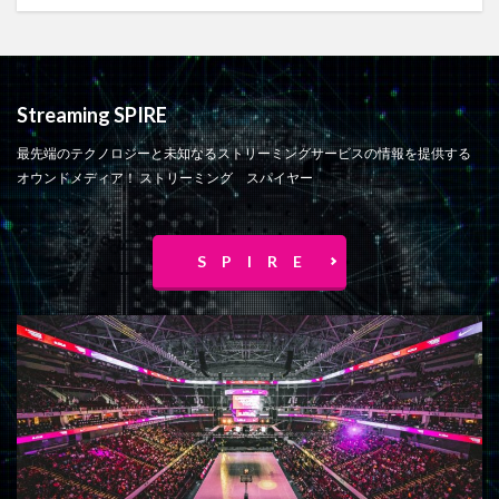
6/2
6/20
6/21
6/22
6/23
6/25
6/14
6/26
6/27
6/28
6/29
6/3
6/30
6/4
6/5
6/6
6/15
6/13
5月1日
5月2日
5月20日
5月21日
Streaming SPIRE
5月23日
5月24日
5月25日
5月26日
最先端のテクノロジーと未知なるストリーミングサービスの情報を提供する
5月27日
5月28日
5月29日
5月3日
6/12
オウンドメディア！ ストリーミング スパイヤー
5月4日
5月5日
5月6日
5月7日
5月8日
5月9日
6
6/1
6/10
6/11
MARVEL
S P I R E
MASAHARU
シーズン3
アメリカのディズニープラス
アマゾンデバイス
アマゾンプライム
アマゾンプライムとの比較
アマゾンプライムビデオ
アメリカ
アメリカで成功する方法
アメリカと日本
アメリカのAmazonプライムビデオ
アメリカのHBO MAX
アメリカへ行けない