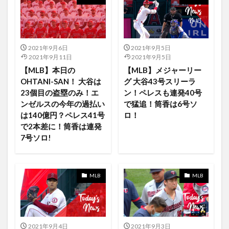
DEMOCRACY
Des Rocs
device
DH
Disney +
disney delux
disney plus
disney plus japan when
Dolby Atmo
Disney+
2021年9月6日
2021年9月5日
Disney+ 日本 ディズニープラス
disneyland
2021年9月11日
2021年9月5日
DisneyPlus
DisneyPlusjp
DisnyDELUXE
【MLB】本日の
【MLB】メジャーリー
OHTANI-SAN！ 大谷は
グ 大谷43号スリーラ
DMM.com
docomo
Dodgers
BabyJake
23個目の盗塁のみ！エ
ン！ペレスも連発40号
Augusta
FA残留
Amazonプライム
ンゼルスの今年の過払い
で猛追！筒香は6号ソ
Amazon Music HDプラン
Amazon Pay
は140億円？ペレス41号
ロ！
で2本差に！筒香は連発
Amazon.co.jp
AmazonMusic
AmazonMusicFree
7号ソロ!
amazonPrime
AmazonPrimeVideo
Amazonタイムセール
Amazonブラックフライデー
Amazonプライムデー
Amazon
MLB
MLB
Amazonプライムビデオ
Amazonプライム会員
america
anakin skywalker
Andor
android
Angels
Angels vs Athletics
Angels vs Indians
2021年9月4日
2021年9月3日