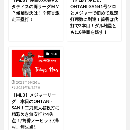
【MLB】注目の大谷VS.
【MLB】本日の
Kurt Suzuki
K-POP
KennyHoopla
Keynote
タティスの両リーグＭＶ
OHTANI-SAN41号ソロ
Ｐ候補対決は！？筒香激
とメジャーで初めて規定
keyword
kikuchi
kikuchi Rays
Kindle
走三塁打！
打席数に到達！筒香は代
Kiss
Kiss Me Deadly
La Liga
打で3本目！ダル雄星と
LIVE STREAMING Roselia×RAISE
Lando
Last
もに8勝目を逃す！
League
Let Down
LG43型
LGノートパソコン
LINEMUSIC YouTubeMusic 他社
Linux
list
MLB
Live
Introducing
Inteligence LiveText
FINALE”
Geforce Now
freeLive
French
friend
FRINGE/フリンジ
FRONT
FUKUYAMA
2021年8月26日
GALLERY
game
Game ゲーム関連
2021年8月27日
GEFORCE NOWとは？
free Live
Generation X
【MLB】メジャーリー
girl in red
give it back
GLAY
Goods
グ 本日のOHTANI-
SAN！二刀流大谷投打に
Goods japan PopCulture
google STADIA Pro
精彩欠き無安打と4失
googletrend
GoPro
Free Streaming Day
点！/筒香ノーヒット/澤
村、無失点!!
Free Game of the Day
GRAND
FODプレミアム