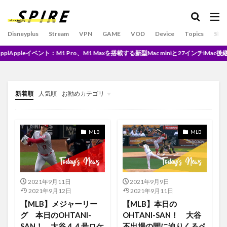
日本人最多
日本人選
日本人選手
日本人選手出場予定
日本初
日本帰国
旅
新規登録
敗戦
新しい企画
敬遠
敵地
Disneyplus
Stream
VPN
GAME
VOD
Device
Topics
SPO
文字盤
料金
料金そのまま
料金プラン
M1 Pro、M1 Maxを搭載する新型Mac miniと27インチiMac後継モデルが発表※
料金一覧
料金比較
新しいiPad
新しい機能
新規グッズ
新たなゲーミング世界へ
新デザイン
新作
新作映画
新商品
新着順
人気順
お勧めカテゴリ
新感染 ファイナル・エクスプレス
新機能
未分類
新機能 ヘルスケア
新色パープル
新規
MLB
MLB
シーズン負け越し
シーズン4
#Foundation
CMソング
CarPlay
Cash Machine
Center Stage
Changes
ChibiMasters
2021年9月11日
2021年9月9日
Christmas
Chromecast ultra
clonewars検索ワード
2021年9月12日
2021年9月11日
CLOUDS
Collaboration
Car Play
comedy
【MLB】メジャーリー
【MLB】本日の
グ 本日のOHTANI-
OHTANI-SAN！ 大谷
Complicated
Concert
CöshuNie
COVID-19
SAN！ 大谷４４号ロケ
不出場の間に迫りくるペ