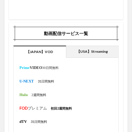
2勝目
2塁打
2安打
2年
2打点
2週間無料
2敗目
2月
2月予約中グッズ
2本の2塁打
2本打
2番ＤＨ
2被弾
2週間
動画配信サービス一覧
2週間お試し
3ヶ月間
3勝目
27号本塁打
46本
41号
42号ホームラン
43号
43号ホームラン
44号
44号ホームラン
45号
【USA】Streaming
【JAPAN】VOD
45号ホームラン
46号
470フィート
40号
Prime
VIDEO
4G＋5G
4K
4Kチューナー
30日間無料
4Kチューナー内蔵HDDレコーダーの夢
4ヶ月
U-NEXT
31日間無料
4勝目
4月1日
4月21日
4月30日
Hulu
40号到達
4/30
3四球
3本目
3塁打
2週間無料
3安打
3安打猛打賞
3戦連続スタメン
FOD
プレミアム
初回2週間無料
3打席3三振
3打数無安打
3月
3月1日
3月5日
3試合
4/29
3連休
3連敗
dTV
31日間無料
3連続ＫＯ
4/1
4/23
4/24
4/25