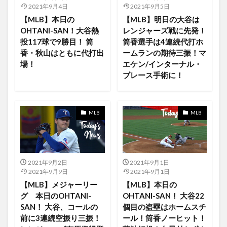
Amazon Music
Amamzon
Angels vs Rangers
2021年9月4日
2021年9月5日
【MLB】本日の
【MLB】明日の大谷は
AirPodsPro
Activity
Adam Eaton
Adobe
OHTANI-SAN！大谷熱
レンジャーズ戦に先発！
Adobeのソフトウェア
Ahsoka
Air Pods
投117球で9勝目！ 筒
筒香選手は4連続代打ホ
Air Tag
Air4
AirPlay
AKIRA
香・秋山はともに代打出
ームランの期待三振！マ
場！
エケン/インターナル・
ALTERNATIVE
akiyama
Albams
ALBUM
ブレース手術に！
Alexa対応
ALI
ALI give it back
All Star Game
AllStar
AllStargame
Angels vs Padres
AngelsvsIndians
August
App検索フィールドの設置
MLB
MLB
AppleStore
AppleTV
AppleTV OS14
AppleTV+
applewatch
Appleシリコン
Apple独自
Apple製品
Appライブラリ
April
AppleOnen
2021年9月2日
2021年9月1日
2021年9月9日
2021年9月1日
Are You Bored Yet?
ARENA
Artist
Ash
【MLB】メジャーリー
【MLB】本日の
asohka tano
Astros
Athletics vs Angels
グ 本日のOHTANI-
OHTANI-SAN！ 大谷22
Athletics アスレチックス
Audio
ApplePay
SAN！ 大谷、コールの
個目の盗塁はホームスチ
前に3連続空振り三振！
ール！筒香ノーヒット！
AppleOne
AngelsvsRedSox
Apple Arcadeのゲーム