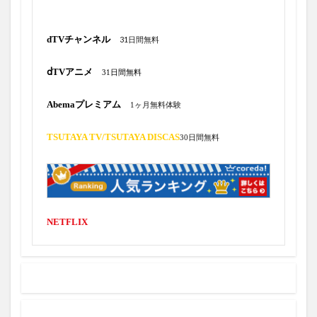
4/26
4/27
4/28
28号
27号
4月上旬
12個目
10日間
dTVチャンネル
31日間無料
10日間ＩＬリスト入り
10本
116.1マイル
ⅾTVアニメ
31日間無料
11ProMax
11アウト
11号ホームラン
11日
11月
12奪三振
10号2ラン
12月1日
Abemaプレミアム
1ヶ月無料体験
12月24日
13億4000万ドル
13号スリーラン
TSUTAYA TV/
TSUTAYA DISCAS
30日間無料
143.3m
14号ホームラン
14日
1500奪三振
150奪三振
10奪三振
10号
15インチ
1/7
#starwars
#Teaser
-interlude- あいみょん AIMYON
.594 リーグトップ
NETFLIX
007
03月号
1
1.200ポイント付与
1/4
10/10
10個目
10/10、2020、2021、6月、AppleMusic
10/13
10/14
1000万ポイント
1000円OFFクーポン
100打点
1080p の映像
10K
10ホームラン