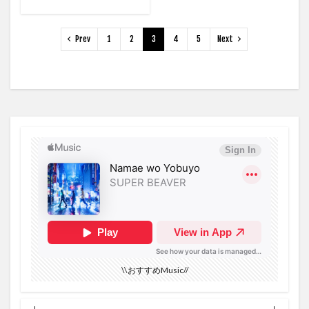
Fire HD 10 タブレット
Fire Stick
Fire TV Cube
Fire TV Stick
Fire TV Stick 4K
firefox
Fitness
Prev
1
2
3
4
5
Next
FOD
FODアカウント
FODプレミアム 漫道コバヤシ
free
Foo Fighters
FooFighters
for
Forcus
Forever
FORKEY
Formula1
Foundation
Frash
Grades
Grease
Instagram
Hulu
hits
HoboJohnson
Home
Home Kitとの連携
Homer
Homerun king Current number and ranking
Homerun King Ranking
homerunderby2021
how will i rest in peace if i'm buried by a highway?//
hulujapan
hide.me
huluとの比較
huluプレミア
I Wanna Get Better
i3
i5
\\おすすめMusic//
ID
imagineering
in
information
highschoolmusical
HelloHelloHello
Griff