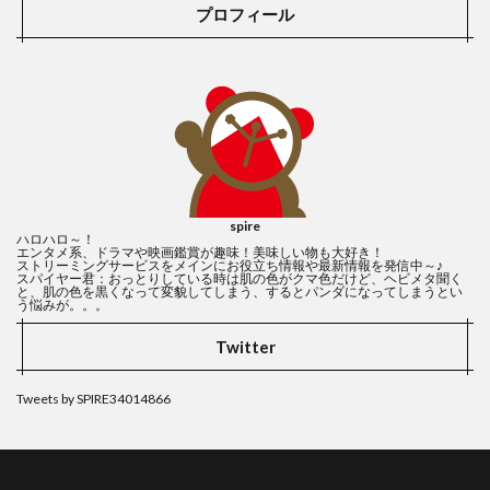
アップルウォッチ
エンジェルズ対ドジャース
プロフィール
ウォーキング・デッド シーズン10
ウルトラHD
エコードット
エターナルズ
エピソード
エピソード8
エピソード数
エンジェルス
エンジェルスアロハ
エンゼルス
ウォルトならどうする?
エンゼルスタジアム
エンゼルス大谷
エンゼルス大谷選手
エンゼルス戦
spire
エンゼル大谷
エンゼル対マリナーズ
エンタメ
ハロハロ～！
エンタメ系、ドラマや映画鑑賞が趣味！美味しい物も大好き！
ストリーミングサービスをメインにお役立ち情報や最新情報を発信中～♪
エンディング
エンディングテーマ
スパイヤー君：おっとりしている時は肌の色がクマ色だけど、ヘビメタ聞く
と、肌の色を黒くなって変貌してしまう、するとパンダになってしまうとい
ウォルトディズニーイマジニアリングとは？
ウォルシュ
う悩みが。。。
アーキテクチャ
インスタグラム
アーティスト
Twitter
イグレシアス
イケメンキャラ
イマジニア
Tweets by SPIRE34014866
イマジニアリング
イマジニアリングストーリー
イヤフォン
イヤホン
イラスト
インターナル・ブレース手術
ウォッチメン