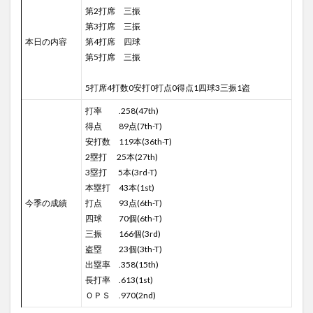
第2打席 三振
第3打席 三振
本日の内容
第4打席 四球
第5打席 三振
5打席4打数0安打0打点0得点1四球3三振1盗
打率 .258(47th)
得点 89点(7th-T)
安打数 119本(36th-T)
2塁打 25本(27th)
3塁打 5本(3rd-T)
本塁打 43本(1st)
今季の成績
打点 93点(6th-T)
四球 70個(6th-T)
三振 166個(3rd)
盗塁 23個(3th-T)
出塁率 .358(15th)
長打率 .613(1st)
ＯＰＳ .970(2nd)