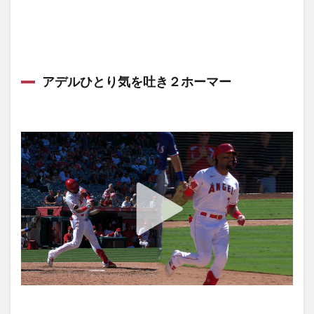
5
【Homerun
king
Current
number and
ranking】ホ
アデルひとり気を吐き２ホーマー
ームラン
王 現在の
本数とラン
キング
Best5
2021-09-06
5.1
Salvador
Perez’s
three-
run
homer
6
9月
6日
の試
合