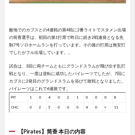
敵地でのカブスとの4連戦の第4戦に2番ライトでスタメン出場
の筒香選手は、初回の第1打席で昨日に続き2戦連発となる先
制7号ソロホームランを打っています。その後の打席は無安打
でしたがフル出場しています。。
試合は、3回に両チームともにグランドスラムが飛び出す乱打
戦となり、一度は逆転に成功したパイレーツでしたが、7回に
カブスに2発目のグランドスラムを浴びて敗戦となりました。
パイレーツはこれで6連敗です。
PIT
1
0
4
0
2
1
0
0
0
8
CHC
0
2
5
0
0
0
4
0
×
11
【Pirates】筒香 本日の内容