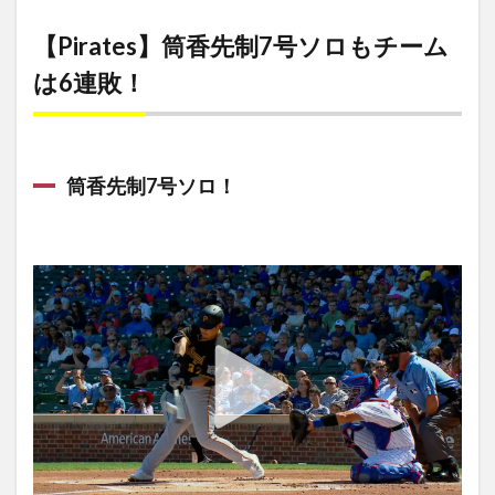
【Pirates】筒香先制7号ソロもチーム
は6連敗！
筒香先制7号ソロ！