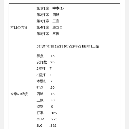
第1打席
中本(1)
第2打席 四球
第3打席 三直
本日の内容
第4打席 遊ゴロ
第5打席 三振
5打席4打数1安打1打点2得点1四球1三振
得点 16
安打数 28
2塁打 7
3塁打 1
本塁打 7
打点 20
今季の成績
四球 18
三振 50
盗塁 0
打率 .189
OBP .275
SLG .392