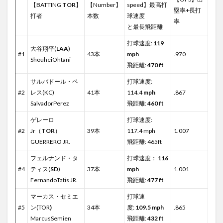
【BATTING
TOR
】
【Number】
speed】最高打
塁率+長打
打者
本数
球速度
率
と最長飛距離
打球速度:
119
大谷翔平(
LAA
)
#1
43本
mph
.970
ShouheiOhtani
飛距離:
470 ft
サルバドール・ペ
打球速度:
#2
レス(KC)
41本
114.4
mph
.867
SalvadorPerez
飛距離:
460 ft
ゲレーロ
打球速度:
#2
Jr（
TOR
）
39本
117.4 mph
1.007
GUERRERO JR.
飛距離: 465ft
フェルナンド・タ
打球速度：
116
#4
ティス(
SD
)
37本
mph
1.001
FernandoTatis JR.
飛距離:
477 ft
マーカス・セミエ
打球速
#5
ン(TOR
)
34本
度:
109.5 mph
.865
MarcusSemien
飛距離:
432 ft