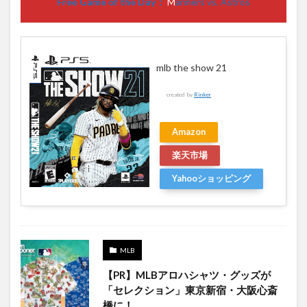
Free Game of the Day：
M
ariners vs. Astros
mlb the show 21
created by
Rinker
Amazon
楽天市場
Yahooショッピング
MLB
【PR】MLBアロハシャツ・グッズが
「セレクション」東京新宿・大阪心斎
橋に！