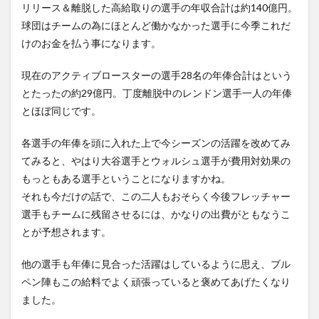
リリース＆離脱した高給取りの選手の年収合計は約140億円。
球団はチームの為にほとんど働かなかった選手に今季これだ
けのお金を払う事になります。
現在のアクティブロースターの選手28名の年俸合計はという
とたったの約29億円。丁度離脱中のレンドン選手一人の年俸
とほぼ同じです。
各選手の年俸を頭に入れた上で今シーズンの活躍を改めてみ
てみると、やはり大谷選手とウォルシュ選手が費用対効果の
もっともある選手ということになりますかね。
それも今だけの話で、この二人もおそらく今後フレッチャー
選手もチームに残留させるには、かなりの出費がともなうこ
とが予想されます。
他の選手も年俸に見合った活躍はしているように思え、ブル
ペン陣もこの給料でよく頑張っていると褒めてあげたくなり
ました。