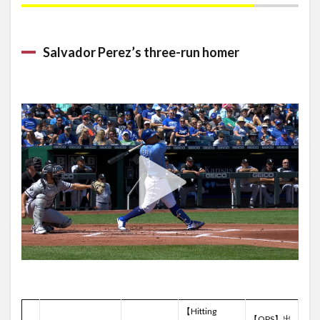
Salvador Perez’s three-run homer
【Hitting
【OPS】出