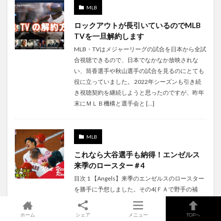
MLB
ロックアウトが長引いているのでMLB
TVを一旦解約します
MLB・TVはメジャーリーグの試合を日本から全試
合視聴できるので、日本でなかなか放映されな
い、筒香選手や秋山選手の試合を見るのにとても
役に立っていました。 2022年シーズンも引き続
き視聴契約を継続しようと思ったのですが、昨年
末にＭＬＢ機構と選手会と […]
MLB
これなら大谷選手も納得！エンゼルス
来季のロースター＃4
目次 1 【Angels】来季のエンゼルスのロースター
を勝手に予想しました。その4(ＦＡで野手の補
強）1.1 いよいよストーブリーグに突入1.2 ポージ
ーが引退！？1.3 菊池雄星が選手オプションを選
ホーム
シェア
メニュー
TOPへ