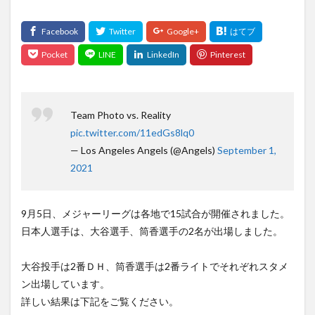
vpnスマホ free セキュリティ 無料 日本 アプリ iphone
VPN接続
thebadpatch
the second at bat
shotime
STAR WARS anakin skywalker
sports
SPORTS 2021
SPORTS` 2021
Spotify
SpotLight
spots
SPOTV NOW
STADIA
Team Photo vs. Reality
STAR WARS
stargirl
Spec
Starsky & Hutch
pic.twitter.com/11edGs8lq0
starting lineup
startinglineup
Starwars
— Los Angeles Angels (@Angels)
September 1,
STAY HOME
Steaming
Step
stream
2021
Stream america
splashmountain
south of the south
Streaming
Siri
ShouheiOhtani
SHURE
9月5日、メジャーリーグは各地で15試合が開催されました。
Silicon
siliconvalley
Simフリー
日本人選手は、大谷選手、筒香選手の2名が出場しました。
SIMフリースマートフォンの夢
Sincerity Is Scary
大谷投手は2番ＤＨ、筒香選手は2番ライトでそれぞれスタメ
Sir Sly
Sir SlySONG
sleep
SOTO
ン出場しています。
SMEレコーズ Cö shu Nie
SNS
SoC
詳しい結果は下記をご覧ください。
Social Cues
SoCアーキテクチャ
SoCライン