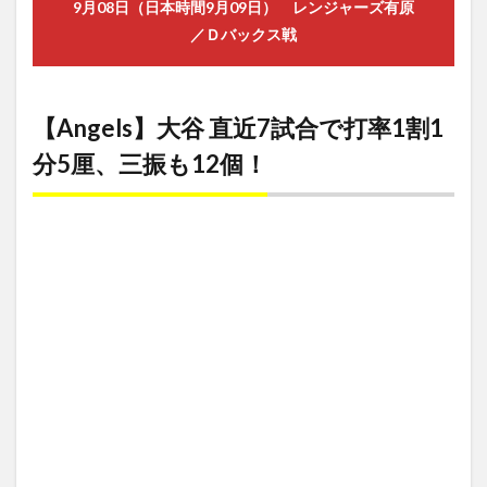
9月08日（日本時間9月09日） レンジャーズ有原
【Pirates】
筒香先制7
／Ｄバックス戦
号ソロもチ
ームは6連
敗！
【Angels】大谷 直近7試合で打率1割1
4.1
筒香
分5厘、三振も12個！
先制7
号ソ
ロ！
4.2
【Pirates】
筒香 本日の
内容
4.3
Pirates
vs.
Cubs
ゲーム
ハイラ
イト