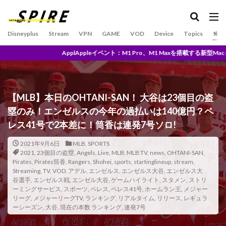
U-NEXTとは？
U-NEXT独占
U1チップ
UFC
und/and
UNITED
UniversalControl
Disneyplus
Stream
VPN
GAME
VOD
Device
Topics
SPO
Universal２
Unlimited
イベント：M1 Pro、M1 Maxを搭載する新型Mac miniと27インチiMac後継モデ
TV搭載モバイルプロジェクター
TVアニメ原画集発売記念
Upton
Trailer
This is Our Life
Tigers
Time
today
【MLB】本日のOHTANI-SAN！ 大谷は23個目の盗
TOHO
TOP SPORT スケジュール 2020 9月
TOUR
塁のみ！エンゼルスの今年の過払いは140億円？ペ
TOY’S FACTORY
TP-Link
trend
TVアニメ
レス41号で2本差に！筒香は連発7号ソロ!
Trouble
True Crime DREAMERS & DeathbyRomy
2021年9月6日
MLB
,
SPORTS
TSUTAYA
TSUTAYA DISCAS
TSUTAYA限定
2021
,
23個目の盗塁
,
Angels
,
Live
,
MLB
,
MLB.TV
,
news
,
OHTANI-SAN
,
Pirates
,
Pirates筒香
,
Rangers
,
Shohei
,
sports
,
startinglineup
,
stream
,
TSUYATV
TunnelBear
TV
tver
Streaming
,
TV
,
VOD
,
アデル
,
エンゼルス
,
エンゼルス大谷
,
エンゼルス大
谷選手
,
エンゼルス戦
,
エンゼル大谷
,
ゲームハイライト
,
スタメン
,
ストリ
UNLIMITED料金
UrtraHD AmazonMusicHD
ーミングサービス
,
スポーツ
,
ペレス
,
ペレス41号
,
ホームラン王
,
メジャー
the world according to jeff goldblum
Who I Am
リーグ
,
メジャーリーグTV
,
ランキング
,
リアルタイム
,
リリース
,
レギュラ
ーシーズン
,
大谷
,
現在の本数 ランキング
,
連発7号
WandaVision
WANNA BE