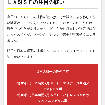
ＬＡ対ＳＦの注目の戦い
Streaming Service
２ホ
Streaming Survis
Streamingame
ーマ
Streamingdevice
streaminggame
StreamingMusic
ー
今日のＬＡ対ＳＦの注目の戦いは、その試合にふさわしくな
StreamingSarvis
Streamingservice
2.2
い球審がジャッジをしていました。いいゲームだっただけに
【Angels】
Streamingサービス
SUILEN Rausch
残念でしかたがありません。どちらかに贔屓した判定ではな
大谷 本日
Streaming動画
Streaming配信サービス
streming
の内容
かったのですが、ゾーンがブレブレで選手が可哀そうになり
StremingMusic
StremingService
StremingVideo
ました。
2.3
Rangers
Streming配信
STUDENT
STUDIO
vs.
明日も日本人選手の速報をリアルタイムでツイッターにてお
subscription
～電脳空間伝説
Angels
知らせいたします！
ゲームハ
イライト
検索
3
日本人投手の先発予定
【Angels】
アップトン
9月06日（日本時間9月07日） マリナーズ菊池／
がケガで離
脱し、今年
アストロズ戦
の過払いは
9月08日（日本時間9月09日） パドレスダルビッ
140億円？
シュ／エンゼルス戦
4