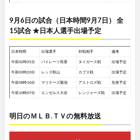
9月6日の試合（日本時間9月7日） 全
15試合 ★日本人選手出場予定
日本時間
出場選手
対戦相手
備考
午前02時35分
パイレーツ筒香
タイガース戦
出場予定
午前03時20分
レッズ秋山
カブス戦
出場予定
午前08時10分
マリナーズ菊池
アストロズ戦
先発予定
午前10時07分
エンゼルス大谷
レンジャーズ戦
出場予定
明日のＭＬＢ.ＴＶの無料放送