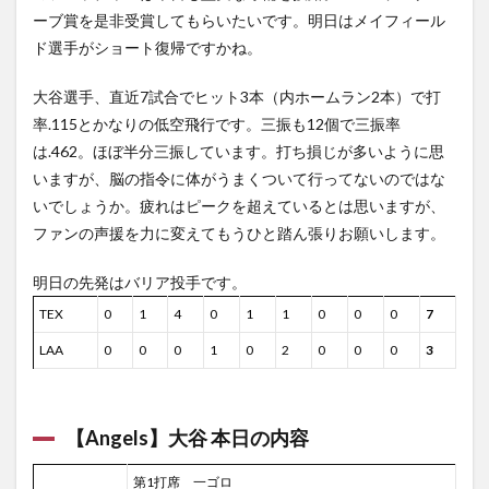
ーブ賞を是非受賞してもらいたいです。明日はメイフィール
ド選手がショート復帰ですかね。
大谷選手、直近7試合でヒット3本（内ホームラン2本）で打
率.115とかなりの低空飛行です。三振も12個で三振率
は.462。ほぼ半分三振しています。打ち損じが多いように思
いますが、脳の指令に体がうまくついて行ってないのではな
いでしょうか。疲れはピークを超えているとは思いますが、
ファンの声援を力に変えてもうひと踏ん張りお願いします。
明日の先発はバリア投手です。
TEX
0
1
4
0
1
1
0
0
0
7
LAA
0
0
0
1
0
2
0
0
0
3
【Angels】大谷 本日の内容
第1打席 一ゴロ