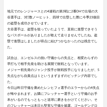
（日
本時
間9
地元でのレンジャースとの4連戦の第3戦に2番DHで出場の大
月7
谷選手は、3打数ノーヒット、四球で出塁した際に今季23個目
日）
全
の盗塁を成功させています。
15
大谷選手は、盗塁を狙っていたようで、直前に進塁できそう
試合
なパスボールがありましたが敢えて走りませんでしたね。盗
★日
本人
塁で進塁はしましたが得点に結びつかなかったのは残念でし
選手
た。
出場
予定
試合は、エンゼルスの拙い守備からの失点と、相変わらずの
7
早打ちで相手先発を助ける展開で敗戦となっています。
明日
のＭ
メジャー初先発のジャンク投手が敗戦投手になりましたが、5
Ｌ
失点ながら自責点は１というまずまずのピッチング内容でし
Ｂ.
た。
ＴＶ
の無
今日は昨日守備を褒めたレンヒフォ選手のエラーからの4失点
料放
が悔やまれます。お隣にフレッチャー選手という守備のお手
送
本がいるのでもっともっと送球に磨きをかけてください。そ
のフレッチャーは本日も堅実な守備を披露。ゴールデングロ