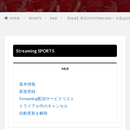
WANNA BE 収録されている
WarnerMedia
WarnerMediaグループ
WB
Weezer
What If …?
What You Know Bout Love
Who-ya
HOME
SPORTS
MLB
【MLB】本日のOHTANI-SAN！ 大
WalkingSteadiness
Who-ya Extended VIVID VICE
Windouws 空間オーディオ
Windows
windows10
Wonderful World
WOW WOW
WTA
WWDC
Streaming SPORTS
WWDC2021
Wallows
Waiting on a War
US
VIVID VICE
usa
USB 4
USB3.0
MLB
USBケーブル
Valley
Vampire Weekend twenty one pilots twenty one pilots My Limb
基本情報
Hayley Williams
新規登録
Video
Video on demand
Visions
Vivimus
Streaming配信サービスリスト
VPN接続方法
VIZIO
VOD
トライアル中のキャンセル
VOD Streaming Survis CBDテレビ
VPN
自動更新を解除
VPN EXEPRESS
vpngate
vpnでhulu
VPNでNETFLIX