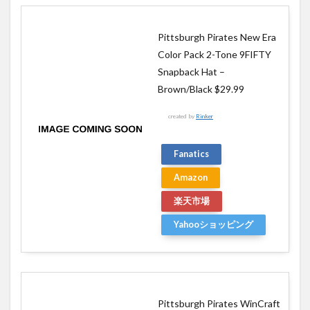
Pittsburgh Pirates New Era
Color Pack 2-Tone 9FIFTY
Snapback Hat –
Brown/Black $29.99
created by
Rinker
Fanatics
Amazon
楽天市場
Yahooショッピング
Pittsburgh Pirates WinCraft