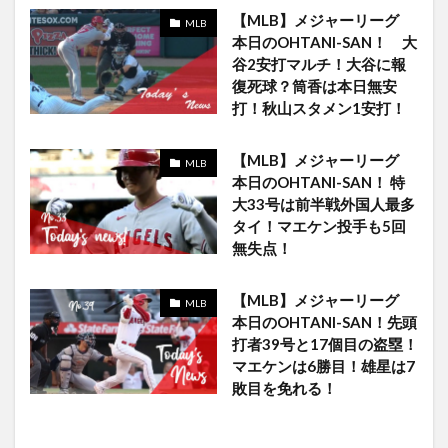
【MLB】メジャーリーグ
MLB
本日のOHTANI-SAN！ 大
谷2安打マルチ！大谷に報
復死球？筒香は本日無安
打！秋山スタメン1安打！
【MLB】メジャーリーグ
MLB
本日のOHTANI-SAN！ 特
大33号は前半戦外国人最多
タイ！マエケン投手も5回
無失点！
【MLB】メジャーリーグ
MLB
本日のOHTANI-SAN！先頭
打者39号と17個目の盗塁！
マエケンは6勝目！雄星は7
敗目を免れる！