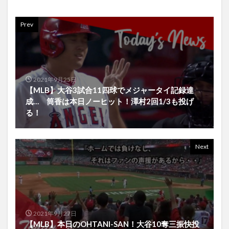
Prev
2021年9月25日
【MLB】大谷3試合11四球でメジャータイ記録達
成… 筒香は本日ノーヒット！澤村2回1/3も投げ
る！
Next
2021年9月27日
【MLB】本日のOHTANI-SAN！大谷10奪三振快投