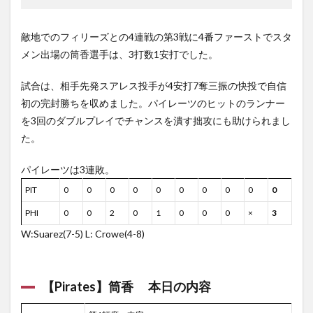
敵地でのフィリーズとの4連戦の第3戦に4番ファーストでスタ
メン出場の筒香選手は、3打数1安打でした。
試合は、相手先発スアレス投手が4安打7奪三振の快投で自信
初の完封勝ちを収めました。パイレーツのヒットのランナー
を3回のダブルプレイでチャンスを潰す拙攻にも助けられまし
た。
パイレーツは3連敗。
PIT
0
0
0
0
0
0
0
0
0
0
PHI
0
0
2
0
1
0
0
0
×
3
W:Suarez(7-5) L: Crowe(4-8)
【Pirates】筒香 本日の内容