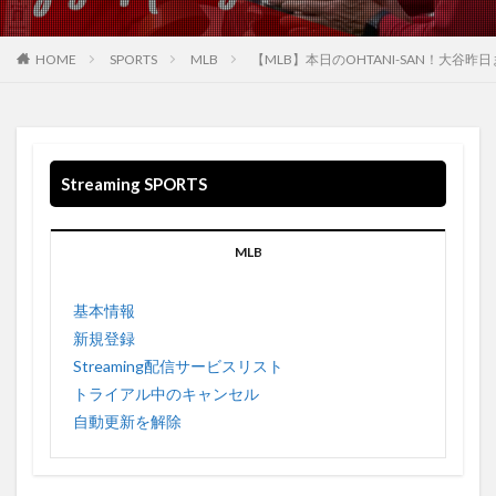
WANNA BE 収録されている
WarnerMedia
WarnerMediaグループ
WB
Weezer
HOME
SPORTS
MLB
【MLB】本日のOHTANI-SAN！大
What If …?
What You Know Bout Love
Who-ya
WalkingSteadiness
Who-ya Extended VIVID VICE
Windouws 空間オーディオ
Windows
windows10
Wonderful World
WOW WOW
WTA
WWDC
Streaming SPORTS
WWDC2021
Wallows
Waiting on a War
US
VIVID VICE
usa
USB 4
USB3.0
MLB
USBケーブル
Valley
Vampire Weekend twenty one pilots twenty one pilots My Limb
基本情報
Hayley Williams
新規登録
Video
Video on demand
Visions
Vivimus
Streaming配信サービスリスト
VPN接続方法
VIZIO
VOD
トライアル中のキャンセル
自動更新を解除
VOD Streaming Survis CBDテレビ
VPN
VPN EXEPRESS
vpngate
vpnでhulu
VPNでNETFLIX