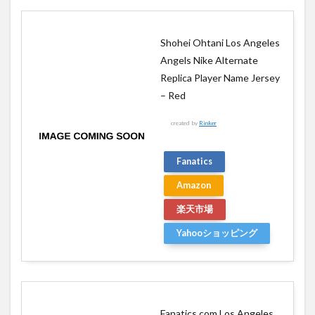
Shohei Ohtani Los Angeles
Angels Nike Alternate
Replica Player Name Jersey
– Red
created by
Rinker
Fanatics
Amazon
楽天市場
Yahooショッピング
Fanatics.com Los Angeles