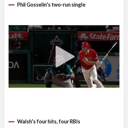
Phil Gosselin’s two-run single
Walsh’s four hits, four RBIs