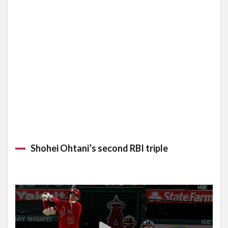
ゲーム
ハイラ
イト
2.2
【Pirates】
筒香 本日
の内容
3
9月
26
日の
試合
（日
本時
Shohei Ohtani’s second RBI triple
間9
月
27
日）
全
15
試合
★日
本人