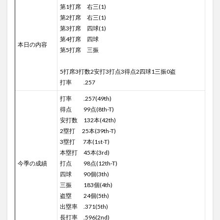
第1打席 右三(1)
第2打席 右三(1)
第3打席 四球(1)
第4打席 四球
本日の内容
第5打席 三振
5打席3打数2安打3打点3得点2四球1三振0盗
打率 .257
打率 .257(49th)
得点 99点(8th-T)
安打数 132本(42th)
2塁打 25本(39th-T)
3塁打 7本(1st-T)
本塁打 45本(3rd)
今季の成績
打点 98点(12th-T)
四球 90個(3th)
三振 183個(4th)
盗塁 24個(5th)
出塁率 .371(5th)
長打率 .596(2nd)