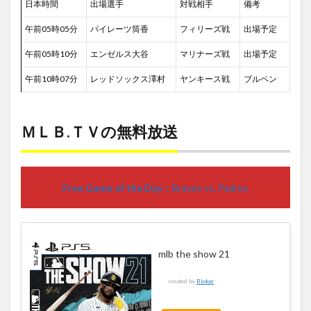
日本時間
出場選手
対戦相手
備考
午前05時05分
パイレーツ筒香
フィリーズ戦
出場予定
午前05時10分
エンゼルス大谷
マリナーズ戦
出場予定
午前10時07分
レッドソックス澤村
ヤンキース戦
ブルペン
ＭＬＢ.ＴＶの無料放送
Free Game of the Day：
Braves vs. Padres
mlb the show 21
created by
Rinker