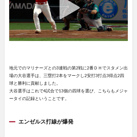
選手
出場
予定
4
ＭＬ
Ｂ.
ＴＶ
の無
料放
送
地元でのマリナーズとの3連戦の第2戦に2番ＤＨでスタメン出
場の大谷選手は、三塁打2本をマークし2安打3打点3得点2四
球と勝利に貢献しました。
大谷選手はこれで4試合で13個の四球を選び、こちらもメジャ
ータイの記録ということです。
エンゼルス打線が爆発