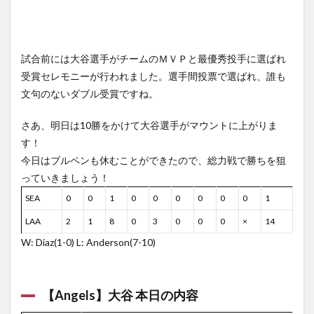
試合前には大谷選手がチームのＭＶＰと最優秀投手に選ばれ
受賞セレモニーが行われました。選手間投票で選ばれ、誰も
文句のないダブル受賞ですね。
さあ、明日は10勝をかけて大谷選手がマウントに上がりま
す！
今日はブルペンも休むことができたので、総力戦で勝ちを狙
っていきましょう！
SEA
0
0
1
0
0
0
0
0
0
1
LAA
2
1
8
0
3
0
0
0
×
14
W: Diaz(1-0) L: Anderson(7-10)
【Angels】大谷 本日の内容