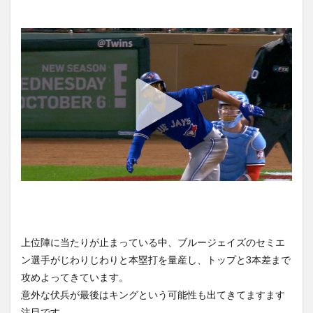
triple
Streaming Service
Streaming Survis
Streamingame
1.2
Streamingdevice
streaminggame
StreamingMusic
エン
StreamingSarvis
ゼル
Streamingservice
ス打
Streamingサービス
SUILEN Rausch
線が
爆発
Streaming動画
Streaming配信サービス
streming
1.3
Phil
StremingMusic
StremingService
StremingVideo
Gosselin’s
Streming配信
STUDENT
STUDIO
two-run
single
subscription
～電脳空間伝説
1.4
Walsh’s
検索
four
hits,
four
RBIs
上位陣に当たりが止まっている中、ブルージェイズのセミエ
ン選手がじわりじわりと本塁打を量産し、トップと3本差まで
1.5
攻めよってきています。
Ohtani
receives
意外な伏兵が最後はキングという可能性も出てきてますます
Angels
注目です。