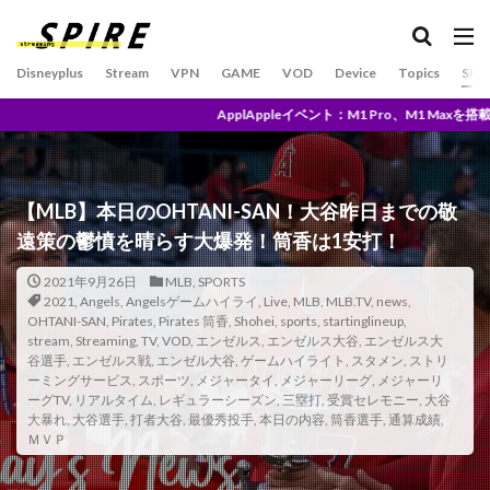
U-NEXTとは？
U-NEXT独占
U1チップ
UFC
und/and
UNITED
UniversalControl
Disneyplus
Stream
VPN
GAME
VOD
Device
Topics
SPO
Universal２
Unlimited
pleイベント：M1 Pro、M1 Maxを搭載する新型Mac miniと27インチiMac後
TV搭載モバイルプロジェクター
TVアニメ原画集発売記念
Upton
Trailer
This is Our Life
Tigers
Time
today
【MLB】本日のOHTANI-SAN！大谷昨日までの敬
TOHO
TOP SPORT スケジュール 2020 9月
TOUR
遠策の鬱憤を晴らす大爆発！筒香は1安打！
TOY’S FACTORY
TP-Link
trend
TVアニメ
2021年9月26日
MLB
,
SPORTS
Trouble
True Crime DREAMERS & DeathbyRomy
2021
,
Angels
,
Angelsゲームハイライ
,
Live
,
MLB
,
MLB.TV
,
news
,
OHTANI-SAN
,
Pirates
,
Pirates 筒香
,
Shohei
,
sports
,
startinglineup
,
TSUTAYA
TSUTAYA DISCAS
TSUTAYA限定
stream
,
Streaming
,
TV
,
VOD
,
エンゼルス
,
エンゼルス大谷
,
エンゼルス大
谷選手
,
TSUYATV
エンゼルス戦
,
エンゼル大谷
TunnelBear
,
ゲームハイライト
TV
tver
,
スタメン
,
ストリ
ーミングサービス
,
スポーツ
,
メジャータイ
,
メジャーリーグ
,
メジャーリ
UNLIMITED料金
UrtraHD AmazonMusicHD
ーグTV
,
リアルタイム
,
レギュラーシーズン
,
三塁打
,
受賞セレモニー
,
大谷
大暴れ
,
大谷選手
,
打者大谷
,
最優秀投手
,
本日の内容
,
筒香選手
,
通算成績
,
the world according to jeff goldblum
Who I Am
ＭＶＰ
WandaVision
WANNA BE