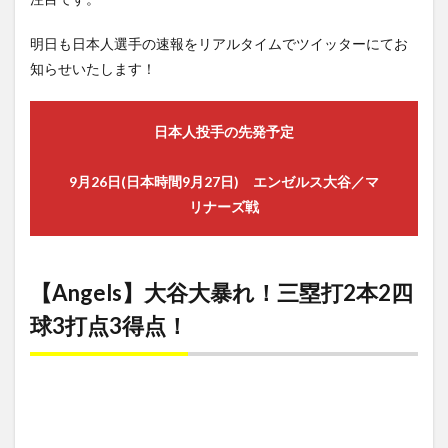
MVP
1.6
明日も日本人選手の速報をリアルタイムでツイッターにてお
【Angels】
知らせいたします！
大谷 本日
の内容
1.7
日本人投手の先発予定
Mariners
vs.
Angels
9月26日(日本時間9月27日) エンゼルス大谷／マ
ゲームハ
リナーズ戦
イライト
2
【Pirates】
筒香本日1
【Angels】大谷大暴れ！三塁打2本2四
安打、チー
球3打点3得点！
ムは完封負
けで3連
敗！
2.1
Pirates
vs.
Phillies