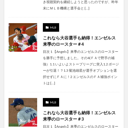
き視聴契約を継続しようと思ったのですが、昨年
末にＭＬＢ機構と選手会と […]
MLB
これなら大谷選手も納得！エンゼルス
来季のロースター＃4
目次 1 【Angels】来季のエンゼルスのロースター
を勝手に予想しました。その4(ＦＡで野手の補
強）1.1 いよいよストーブリーグに突入1.2 ポージ
ーが引退！？1.3 菊池雄星が選手オプションを選
択せずにＦＡに！2 エンゼルスのＦＡ補強ポイン
トは […]
MLB
これなら大谷選手も納得！エンゼルス
来季のロースター＃3
目次 1 【Angels】来季のエンゼルスのロースター