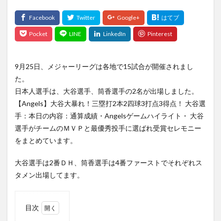
vpnスマホ free セキュリティ 無料 日本 アプリ iphone
VPN接続
thebadpatch
the second at bat
shotime
STAR WARS anakin skywalker
sports
SPORTS 2021
SPORTS` 2021
Spotify
9月25日、メジャーリーグは各地で15試合が開催されまし
SpotLight
spots
SPOTV NOW
STADIA
た。
STAR WARS
stargirl
Spec
Starsky & Hutch
日本人選手は、大谷選手、筒香選手の2名が出場しました。
starting lineup
startinglineup
Starwars
【Angels】大谷大暴れ！三塁打2本2四球3打点3得点！ 大谷選
手：本日の内容：通算成績・Angelsゲームハイライト・ 大谷
STAY HOME
Steaming
Step
stream
選手がチームのＭＶＰと最優秀投手に選ばれ受賞セレモニー
Stream america
splashmountain
south of the south
をまとめています。
Streaming
Siri
ShouheiOhtani
SHURE
Silicon
siliconvalley
Simフリー
大谷選手は2番ＤＨ、筒香選手は4番ファーストでそれぞれス
タメン出場してます。
SIMフリースマートフォンの夢
Sincerity Is Scary
Sir Sly
Sir SlySONG
sleep
SOTO
SMEレコーズ Cö shu Nie
SNS
SoC
目次
Social Cues
SoCアーキテクチャ
SoCライン