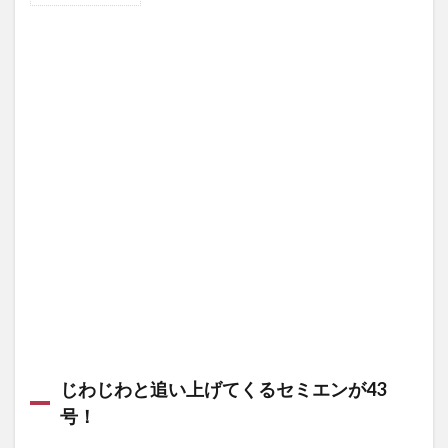
0.1
SONG
SONY
SONY メディアホーム
streamin
じわ
じわ
Streaming Music
the princess and the frog
と追
い上
the 10th two-run homerun
Super Retina XDR
Survis
げて
Switch
Switch購入の攻略
T-ver
Tatis
くる
セミ
taylor-swift
taylorswift
Tennis
The 1975
エン
が43
Sun
The Acolyte
The Bad Batch
号！
The Clone Wars
1
THE FALCON AND THE WINTER SOLDIER
the first ball
【Angels】
大谷大暴
THE FLASH／フラッシュ シーズン1
れ！三塁打
2本2四球3
The Good Fight／ザ・グッド・ファイト
打点3得
The Lord of the Rings on Prime
The Love Boat
点！
SUPER
summary
Streaming music おすすめ
1.1
Shohei
じわじわと追い上げてくるセミエンが43
StreamingSurvis
Ohtani’s
号！
Streaming Music 概要 対応クレジットカード キャリア決済 国際
second
ブランドプリペイド
RBI