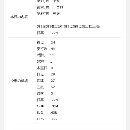
第1打席 中安
第2打席 一ゴロ
第3打席 三振
本日の内容
3打席3打数1安打0打点0得点0四球1三振
打率 .224
得点 24
安打数 45
2塁打 11
3塁打 1
本塁打 8
打点 29
今季の成績
四球 27
三振 62
盗塁 0
打率 .224
OBP .314
SLG .408
OPS .722