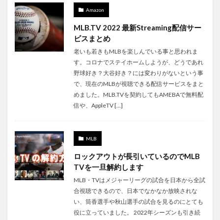
Amazon
MLB.TV 2022 最新Streaming配信サー
ビスまとめ
老いも若きもMLBを楽しんでいる事と思われま
す。コロナでステイホームしようが、どうであれ
野球好き？大谷好き？には変わりがないという事
で、現在のMLBが視聴できる配信サービスをまと
めました。MLB.TVを契約してもAMEBAで無料配
信や、AppleTV […]
MLB
ロックアウトが長引いているのでMLB
TVを一旦解約します
MLB・TVはメジャーリーグの試合を日本から全試
合視聴できるので、日本でなかなか放映されな
い、筒香選手や秋山選手の試合を見るのにとても
役に立っていました。 2022年シーズンも引き続