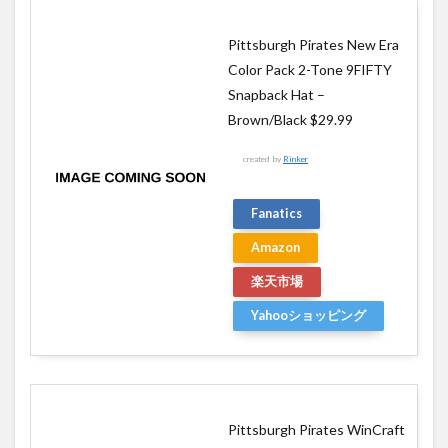
Pittsburgh Pirates New Era
Color Pack 2-Tone 9FIFTY
Snapback Hat –
Brown/Black $29.99
created by
Rinker
Fanatics
Amazon
楽天市場
Yahooショッピング
Pittsburgh Pirates WinCraft