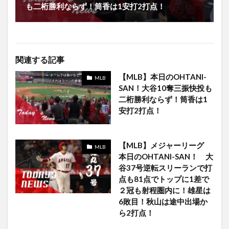
も二桁勝利ならず！筒香は1安打2打点！
関連する記事
【MLB】本日のOHTANI-
MLB
SAN！大谷10奪三振快投も
二桁勝利ならず！筒香は1
安打2打点！
【MLB】メジャーリーグ
MLB
本日のOHTANI-SAN！ 大
谷37号逆転スリーランで打
点も81点でトップに1差で
２冠も射程圏内に！雄星は
6敗目！秋山は途中出場か
ら2打点！