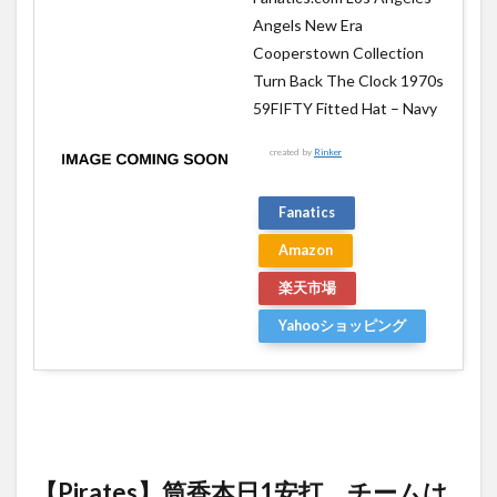
Angels New Era
Cooperstown Collection
Turn Back The Clock 1970s
59FIFTY Fitted Hat – Navy
created by
Rinker
Fanatics
Amazon
楽天市場
Yahooショッピング
【Pirates】筒香本日1安打、チームは