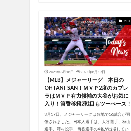
いつから
い
おすすめPoint
おすすめドラマ
MLB
お天気の様子
Xbox Game Pass F
‐赫‐
―赫―
〜featuring
あつまれどうぶつ
2021年8月18日
2021年8月19日
アップルTV
【MLB】メジャーリーグ 本日の
アイドル番組
OHTANI-SAN！ＭＶＰ2度のカブレ
アクセサリーセッ
ラはＭＶＰ有力候補の大谷がお気に
アスレチックス
入り！筒香移籍2戦目もツーべース
ものづくりコンテ
8月17日、メジャーリーグは各地で16試合が開
きっかけ
き
催されました。日本人選手は、大谷選手、秋山
さいたまスーパー
選手、澤村投手、筒香選手の4名が出場してい