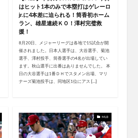
21日
7月2日
7月3日
7月4日
6イニング
6/8
5.0
はヒット1本のみで本塁打はゲレーロ
5/5
5/6
5/7
5/8
5/9
50％OFF
55V型
jr.に4本差に迫られる！筒香初ホーム
内
5日間限定
5月10日
5月11日
5月12日
5月13日
ラン、雄星連続ＫＯ！澤村完璧救
16日
5/3
5/28
5月18日
5/17
5.1サラウンド
5/1
援！
5/14
5/15
5/16
5/18
5/27
5/19
5/2
5/
8月20日、メジャーリーグは各地で15試合が開
5/24
5/25
5/26
5月17日
5月19日
6/7
6/24
催されました。日本人選手は、大谷選手、菊池
6/2
6/20
6/21
6/22
6/23
6/25
6/14
6/
選手、澤村投手、筒香選手の4名が出場してい
ます。秋山選手に出番はありませんでした。 本
6/3
6/30
6/4
6/5
6/6
6/15
6/13
5月1
日の大谷選手は1番ＤＨでスタメン出場、マリ
21日
5月23日
5月24日
5月25日
5月26日
5月27日
ナーズ菊池投手は、同地区1位にアス […]
3日
6/12
5月4日
5月5日
5月6日
5月7日
5月8日
6/11
MARVEL
MASAHARU
シーズン3
アメリカのディズ
アマゾンプライム
アマゾンプライムとの比較
アマゾンプライムビ
る方法
アメリカと日本
アメリカのAmazonプライムビデオ
アメリカ
MLB
い
アマゾンオリジナル
アメリカンリーグ
アメリカンリーグ辞退選
アメリカ在住者
アメリカ時間
アルティメットメカマル
アルバム