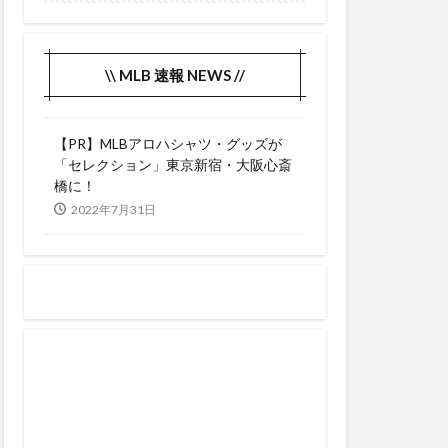
Forever
Hulu
hits
\\ MLB 速報 NEWS //
 and ranking
y?//
hulujapan
【PR】MLBアロハシャツ・グッズが
imagineering
「セレクション」東京新宿・大阪心斎
Guerrero Jr.
橋に！
2022年7月31日
HBO作品
35号
ムラン
33号
39号
3DCG
ぶり
29号
2打点
2被弾