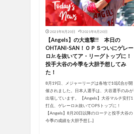
アレクサンダー・
ア・ドロイド・ス
アデル選手
アニメイト
2021年8月20日
2021年8月20日
アプリケーション
【Angels】の大進撃!! 本日の
アーカイブ
OHTANI-SAN！ＯＰＳついにゲレー
ロJr.を抜いてア・リーグトップに！
ウルトラHD
投手大谷の今季を大胆予想してみ
エンジェルス
た！
エンゼルス大谷
エンタメ
エ
8月19日、メジャーリーグは各地で10試合が開
催されました。日本人選手は、大谷選手のみが
ウォルシュ
出場しています。 【Angels】大谷マルチ安打1
イマジニア
打点、ゲレーロJr.抜いてOPSトップに！
インターナル・ブ
【Angels】8月20日以降のローテと投手大谷の
イン・リアルライ
今季の成績を大胆予想 […]
アップルウォッチ