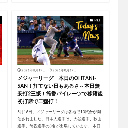
つ登板
いつ？
おすすめ
おすすめ 今一押しのソフト
おすすめM
おすすめのキャプチャーボード
ある家族の肖像
おすすめの作品
おすすめポイント
おすすめ作品
おまけ付き
おもしろTOPICS
MLB
ある日ディズニーで
あらすじ
お試し
“ACTION” 福山雅治
or PC
Xboxの新たなコントローラー
X|S
Youtube
Yu Darvish
“HOTEL
あつ森
“ミート・ミート”
ⅾアカウント
【SUI
『セロ弾きのゴーシュ』
あそーとこれくしょん
あつまれ どうぶつの森セット
の森
あつまれどうぶつの森セット
あつまれどうぶつ森
お得
2021年8月17日
2021年8月17日
アクリルストラップ
ゆるっとクッションシリーズ
わんわん物語
メジャーリーグ 本日のOHTANI-
アイパッドの夢
アカウント登録
アキヤマ対決
アクセサリーコレ
SAN！打てない日もあるさ～本日無
ト
アクーニャ
みれない
アコライト
アシスタント
アジ
安打2三振！筒香パイレーツで移籍後
アソーカ
アソーカ・タノ
アソーカ・タノ実写
アップデート
！
初打席で二塁打！
スト
みちのり
お試し期間中
そして、ユリコは一人になった
8月16日、メジャーリーグは各地で10試合が開
みとふれんず
きめつのやいば
くろーん
こらぼ
催されました。日本人選手は、大谷選手、秋山
アリーナ 山崎まさよし
さようならカートスズキ
すみっコぐらしの夢
選手、筒香選手の3名が出場しています。 本日