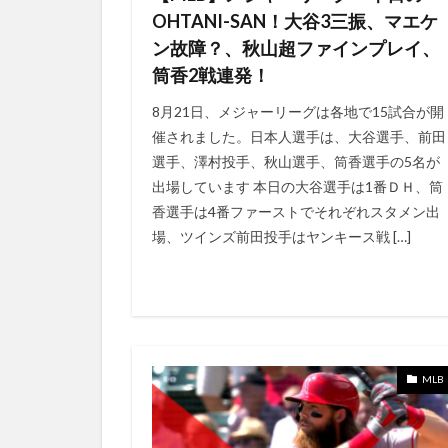
7月20日
7月
OHTANI-SAN！大谷3三振、マエケ
5G対応
5/4
ン故障？、秋山超ファインプレイ、
5/29
5日以
筒香2戦連発！
5月15日
5月
8月21日、メジャーリーグは各地で15試合が開
5/12
5/13
催されました。日本人選手は、大谷選手、前田
5/22
5/23
選手、澤村投手、秋山選手、筒香選手の5名が
6/18
6/19
出場しています 本日の大谷選手は1番ＤＨ、筒
香選手は4番ファーストでそれぞれスタメン出
6/28
6/29
場、ツインズ前田投手はヤンキース戦 […]
5月20日
5月
5月29日
5月
6/1
6/10
アマゾンデバイス
アメリカで成功す
MLB
アメリカへ行けな
アメリカ在住