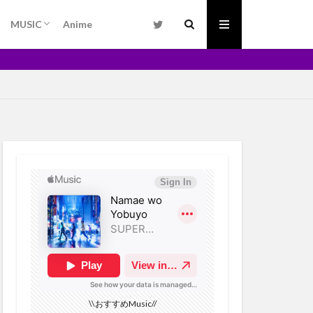
iPadタブレット
MUSIC
Anime
Jリーグ
Apple Music
Amazon Music
おすすめSummary
m
RADISE feat. AKLO
AYA
Maps
-NEXT
 Rays
Kindle
ast
League
list
Live
friend
連
Y
Goods
g Day
k
Fire TV Cube
\\おすすめMusic//