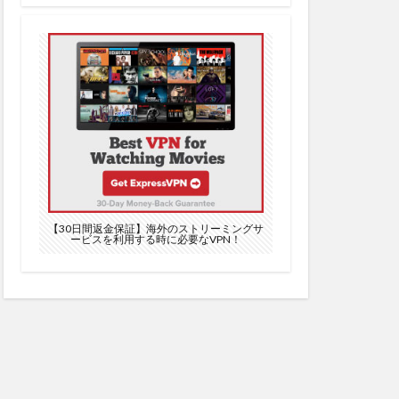
はなみ
ナウィルス
テンツ
コンサート
ールセンター
ズ
ゴープロの夢
数厘差
【30日間返金保証】海外のストリーミングサ
ービスを利用する時に必要なVPN！
ゴーストバスターズ
シスの復讐
・ウッズ