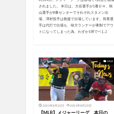
2021年
202
されました。 本日は、大谷選手が1番ＤＨ、秋
21号
22号
山選手が8番センターでそれぞれスタメン出
19号
15試合
場、澤村投手は救援で出場しています。筒香選
188キロ15号スリ
手は代打で出場も、味方ランナーが牽制でアウ
19号ホームラン
トになってしまった為、わずか1球でベ […]
1年間無料
4
6月4日
6月
7/13 開催
7/
MLB
6月15日
6位
6月14日
6月
6月22日
6月
8コアGPU
8
8
9/30まで
8K
7月9日
2021年8月22日
2021年8月23日
7日間
7月
【MLB】メジャーリーグ 本日の