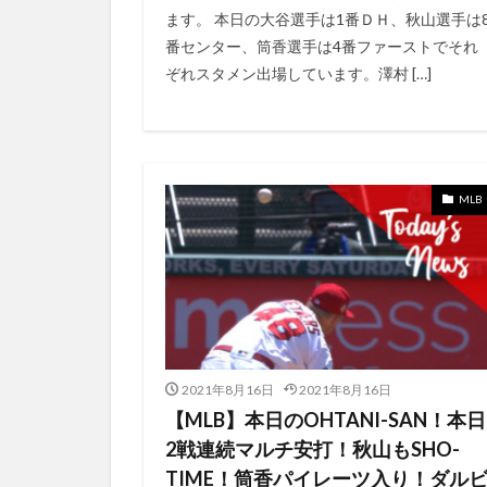
まとめ VOD ビデ
ます。 本日の大谷選手は1番ＤＨ、秋山選手は
ひかりTV
ひ
番センター、筒香選手は4番ファーストでそれ
ぞれスタメン出場しています。澤村 […]
まとめ 2021 オ
コブ
コマコ
コラボグッズ
コンサートツアー
MLB
コンプリート
ゲレーロＪｒ
ケージ・ジ・エレ
ゲレーロＪＲ
ゲーミングスマー
ゲームストリーミ
2021年8月16日
2021年8月16日
サイクル安打
【MLB】本日のOHTANI-SAN！本日
シックス・フィー
2戦連続マルチ安打！秋山もSHO-
シャドウ オブ テ
TIME！筒香パイレーツ入り！ダル