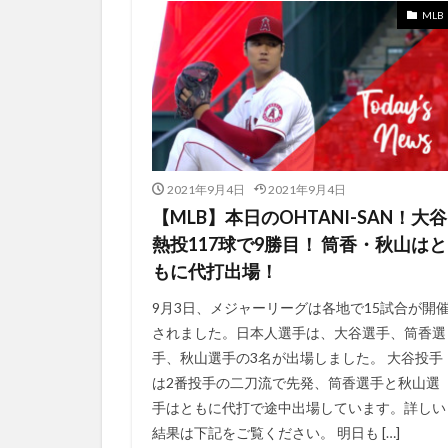
MLB
FODプレミアム 
FORKEY
For
HoboJohnson
Homerun King Ran
hide.me
hu
in
informati
2021年9月4日
2021年9月4日
hamilton
HA
【MLB】本日のOHTANI-SAN！大谷
HBO MAX ハリ
熱投117球で9勝目！ 筒香・秋山はと
もに代打出場！
HD
HDCP
acting like that (f
9月3日、メジャーリーグは各地で15試合が開
30日間の返金保証
されました。日本人選手は、大谷選手、筒香選
手、秋山選手の3名が出場しました。 大谷投手
33号ホームラン
は2番投手の二刀流で先発、筒香選手と秋山選
3か月無料
3
手はともに代打で途中出場しています。詳しい
2TB
2つ
結果は下記をご覧ください。 明日も […]
2週間無料
2