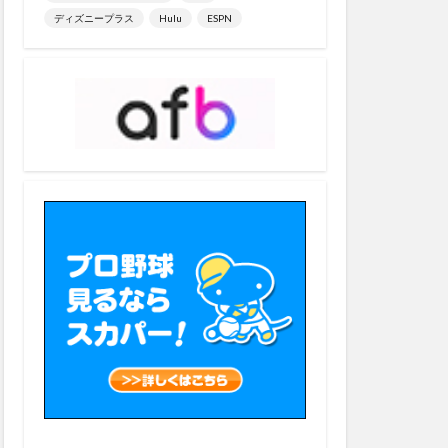
USIC
ディズニープラス
Hulu
ESPN
おすすめアニメ
おもちゃ
×
‐蒼‐
TS】スーツ シーズン１
お試しキャンペーン
アイアンマン
クション
ア
アップル
かけスタ
つまずき 回避