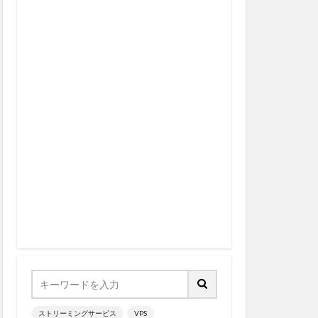
デオ
ク
アデル
アニメ
パレル
アプリ
ズ
アンケート
ズン10
ード数
ルスタジアム
リナーズ
は？
イケメンキャラ
ン
イラスト
ンリアルライフ
ウエハース ネクタイ
ら
いつ
ストリーミングサービス
VPS