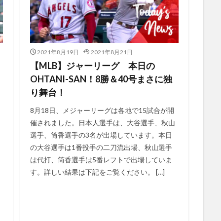
ハミルトン
アロハシャツ
アマゾンスタジオ
アマゾン プライム ビ
トーリー
アニメ 呪術廻戦
アップルシリコン
アップルミュージッ
アドビ
アナキン・スカイウォーカー
アナスタシア
アニソン
アマゾン
アニメガ×ソフマップ
アニメソング
アニメ放題
ア
2021年8月19日
2021年8月21日
アプリダウンロード SPOZONE 配信
アプリ一覧
アベンジャー
【MLB】ジャーリーグ 本日の
アップルウォッチ
エンジェルズ対ドジャース
ウォーキング・デッド シー
OHTANI-SAN！8勝＆40号まさに独
り舞台！
エコードット
エターナルズ
エピソード
エピソード8
エピソ
エンジェルスアロハ
エンゼルス
ウォルトならどうする?
エンゼ
8月18日、メジャーリーグは各地で15試合が開
エンゼルス大谷選手
エンゼルス戦
エンゼル大谷
エンゼル対マ
催されました。日本人選手は、大谷選手、秋山
選手、筒香選手の3名が出場しています。本日
ンディング
エンディングテーマ
ウォルトディズニーイマジニアリングと
の大谷選手は1番投手の二刀流出場、秋山選手
アーキテクチャ
インスタグラム
アーティスト
イグレシアス
は代打、筒香選手は5番レフトで出場していま
イマジニアリング
イマジニアリングストーリー
イヤフォン
イヤホ
す。詳しい結果は下記をご覧ください。 […]
レース手術
ウォッチメン
インテリア
イントロダクション
イ
フ
ウィジェット
ウィル
ウェイバー
ウエストワールド
の夢
アップルイベント
エヴァンゲリオン
おすすめVPN
いく