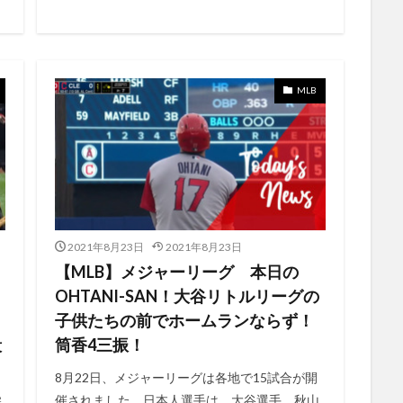
お試し
3ヶ月間
3勝目
27号本塁打
46本
41号
4
ホームラン
44号
44号ホームラン
45号
45号ホームラン
40号
4G＋5G
4K
4Kチューナー
4Kチューナー内蔵HDDレ
MLB
4月1日
4月21日
4月30日
40号到達
4/30
3四球
3安打猛打賞
3戦連続スタメン
3打席3三振
3打数無安打
合
4/29
3連休
3連敗
3連続ＫＯ
4/1
4/23
4/
4/28
28号
27号
4月上旬
12個目
10日間
10
1マイル
11ProMax
11アウト
11号ホームラン
11日
11月
2月1日
12月24日
13億4000万ドル
13号スリーラン
143.3m
2021年8月23日
2021年8月23日
【MLB】メジャーリーグ 本日の
14日
1500奪三振
150奪三振
10奪三振
10号
15イ
OHTANI-SAN！大谷リトルリーグの
Teaser
-interlude- あいみょん AIMYON
.594 リーグトップ
007
子供たちの前でホームランならず！
与
1/4
10/10
10個目
10/10、2020、2021、6月、AppleMusic
殺
筒香4三振！
0万ポイント
1000円OFFクーポン
100打点
1080p の映像
10K
8月22日、メジャーリーグは各地で15試合が開
個目
26号
2023年
2019
2020
2021
2021 2月
催されました。日本人選手は、大谷選手、秋山
催