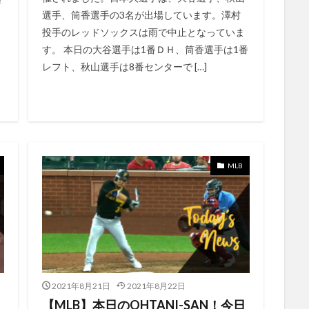
1年 2021
2022
2022年配信予定
20GB
1点リード
20
選手、筒香選手の3名が出場しています。澤村
23個目の盗塁
23号
24号
25TH
25号
1試合2発
投手のレッドソックスは雨で中止となっていま
166試合
16号ホームラン
16試合
17個目の盗塁
186.
す。 本日の大谷選手は1番ＤＨ、筒香選手は1番
ーラン
18号
18号ホームラン
19号ソロ
1打席凡退
19
レフト、秋山選手は8番センターで […]
1つ目
1ヶ月
1ヶ月当たり
1ヶ月無料
1億1千漫円
月から
4本差
ABEMAコイン
7.1サラウンド
6月2日
6
5日
6月6日
6月7日
6月9日
6月から
7/1
6月28日
14
7/14 開催
7/16
7/17
7/18
7/19
6月29日
MLB
6勝目
6回途中
6月
6月10日
6月11日
6月12日
16日
6月26日
6月17日
6月18日
6月19日
6月20日
23日
6月24日
6月25日
7/2
7/3
6/9
8試合
勝
8勝目
8奪三振3失点
8日目
8月
8本目
8盗塁6
9つ偉業
9勝目
9号
9回代打
9月
A
A Droid S
7/4
7月10日
7/5
7/6
7/8
7/9
7イニング
2021年8月21日
2021年8月22日
7月11日
7月7日
7月12日
7月17日
7月18日
7月19
【MLB】本日のOHTANI-SAN！今日