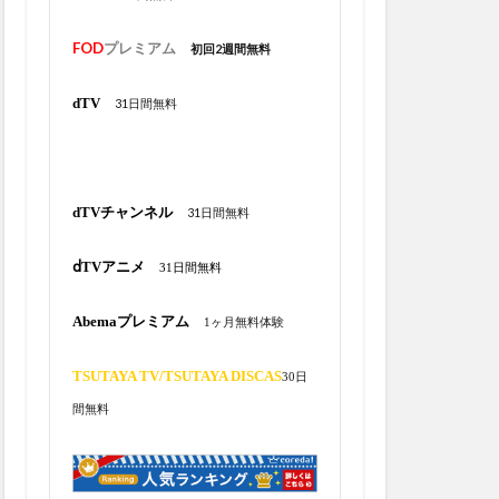
個目
20号
1月
15本目
FOD
プレミアム
初回2週間無料
6キロ
号ツーラン
dTV
31日間無料
1回1失点
1年間
月30日
6月3日
7/10
7/11
dTVチャンネル
31日間無料
6月27日
7/20
ⅾTVアニメ
6月13日
31日間無料
6月21日
Abemaプレミアム
1ヶ月無料体験
8コアCP
0奪三振
9
TSUTAYA TV/
TSUTAYA DISCAS
30日
tory
Abema
間無料
7勝目
7失点
日
7月1日