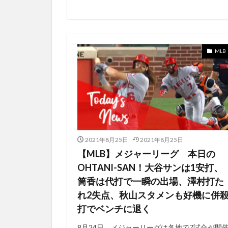
2週間
2週間
43号
43号
470フィート
MLB
4ヶ月
4勝目
3塁打
3安打
3月5日
3試
4/26
4/27
10本
116.
10号2ラン
1
2021年8月25日
2021年8月25日
【MLB】メジャーリーグ 本日の
14号ホームラン
OHTANI-SAN！大谷サンは1安打、
#starwars
#
筒香は代打で一瞬の出場、澤村打た
1.200ポイント付
れ2失点、秋山スタメンも好機に併
10/14
100
打でベンチに退く
156.4m
15
8月24日、メジャーリーグは各地で7試合が開