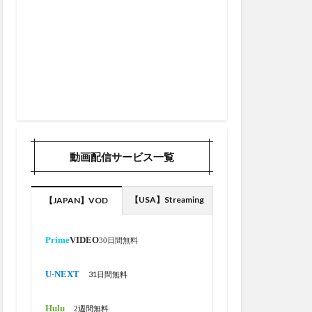
2号ホームラン
46号
コーダーの夢
3本目
3月
3月1日
24
4/25
日間ＩＬリスト入り
動画配信サービス一覧
12奪三振
【USA】Streaming
【JAPAN】VOD
ンチ
1/7
03月号
1
Prime
VIDEO
30日間無料
10/13
10ホームラン
U-NEXT
31日間無料
2021/9/15
Hulu
2週間無料