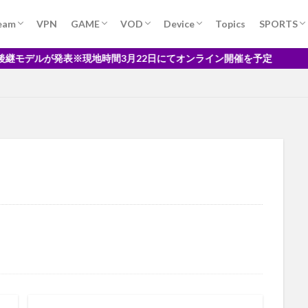
チ
iPadair4
iPhone13Pro
iPadmini
iPadOS14
iPadPro
eam
VPN
GAME
VOD
Device
Topics
SPORTS
第4世代
iPhne13
iPhone
iPhone12
iPhone12mini
jxdn
BO
PlayStation
Nintendo
U-NEXT
hulu
AmazonPrimeVideo
FODプレミアム
Apple
Amazon
MLB
DAZN
時間3月22日にてオンライン開催を予定
macOS
LOTR
Love Fame Tragedy
lovely the band
lucasfilms
ac
Mac Apple TV
Mac Catalyst
MacOS Monterey
LOST IN PA
発
Major
MakingAFire
Maniners
MAPPA
MAPPA×TSUT
ariners マリナーズ菊池
LOST IN PARADISE（feat。AKLO）
Loki
K
K-POP
KennyHoopla
Keynote
keyword
kikuchi
kikuchi
 Deadly
La Liga
LIVE STREAMING Roselia×RAISE
Lando
L
G43型
LGノートパソコン
LINEMUSIC YouTubeMusic 他社
Linux
Inteligence LiveText
FINALE”
Geforce Now
freeLive
French
FRONT
FUKUYAMA
GALLERY
game
Game ゲーム関
とは？
free Live
Generation X
girl in red
give it back
GLA
lture
google STADIA Pro
googletrend
GoPro
Free Streamin
Day
GRAND
FODプレミアム
Fire HD 10 タブレット
Fire Stic
Fire TV Stick 4K
firefox
Fitness
FOD
FODアカウント