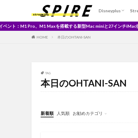
iPad Pro12.9イン
Disneyplus
Str
iPad第8世代iPad
STAR WARS
MARVEL
H
 Maxを搭載する新型Mac miniと27インチiMac後継モデルが発表※現地
intel版Mac
M1チップ
M
HOME
本日のOHTANI-SAN
Mac用のSocの開
Mariners
M
Kurt Suzuki
Kiss
Kiss Me
TAG
本日のOHTANI-SAN
Let Down
L
Introducing
FRINGE/フリンジ
GEFORCE NOW
新着順
人気順
お勧めカテゴリ
Goods japan PopCu
未分類
Free Game of the 
Fire TV Stick