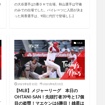
オオンデマンド WEB配信
ぬいぐるみ
ねたばれ
ねんどろいど
8
の大谷選手は1番ＤＨで出場。秋山選手は守備
かり通信
ふるべゆらゆら
ほぼほぼ年越しライブ
まとめ
のみでの出場でした。パイレーツに入団が決ま
った筒香選手は、9回に代打で登場し […]
ルタナティブ
エンド ゲーム
オウンドメディア
Xbox Elite 2
コロ
レ
コミック
コミック全13冊セット
コメディ
コメディ コン
コラボ企画
コロナ
コロナ自粛中
コスト
コロナ陽性者
コンテイジョン
コンテイジョン見放題
コンテンツ
コントロ
MLB
ゴジラ キング・オブ・モンスターズ
コスパ
ゲーム・オブ・スローン
グレードアップ
グーグルトレンド
ケンコバ
ケンドーコバヤシ
ファント
ゲレーロ
ゲレーロ48号
ゲレーロJr
ゲレーロ選手に
ゲームメイク
ゲレーロＪｒペレス、澤村、筒香
ゲーミングPC
トフォン
ゲーミングノートパソコン
ゲーム
ゲーム オブ
ング サービスとは？
ゲームストリーミング配信
ゲームハイライト
2021年8月15日
2021年8月15日
グレインキー
シャーザー投手
シェフを目指せ
シェフを目指せ！
【MLB】メジャーリーグ 本日の
ト・アンダー
シットコム
シネマティック
シネマティックモード
OHTANI-SAN！先頭打者39号と17個
ゥームレイダー
シャーザー
シャープブルーレイレコーダー
ザック
ビ
目の盗塁！マエケンは6勝目！雄星は