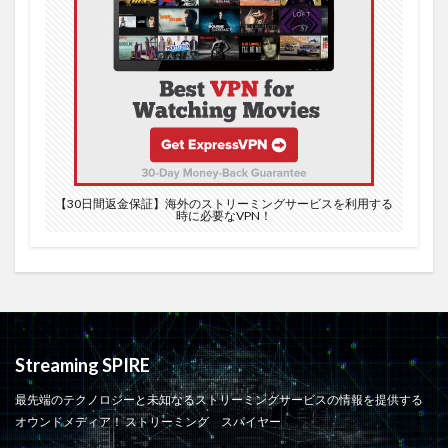
アルティメットメカマル
アルバム
アレクサンダー・ハミルトン
アロハシャツ
アマゾンスタジオ
アマゾン プライム ビデオ
ア・ドロイド・ストーリー
アニメ 呪術廻戦
アップルシリコン
アップルミュージック
アデル
アデル選手
アドビ
アナキン・スカイウォーカー
アナスタシア
アニソン
アニメ
アニメイト
【30日間返金保証】海外のストリーミングサービスを利用する
時に必要なVPN！
アマゾン
アニメガ×ソフマップ
アニメソング
アニメ放題
アパレル
アプリ
アプリケーション
アプリダウンロード SPOZONE 配信
アプリ一覧
アベンジャーズ
アンケート
アーカイブ
Streaming SPIRE
アップルウォッチ
エンジェルズ対ドジャース
最先端のテクノロジーと未知なるストリーミングサービスの情報を提供する
ウォーキング・デッド シーズン10
ウルトラHD
オウンドメディア！ ストリーミング スパイヤー
エコードット
エターナルズ
エピソード