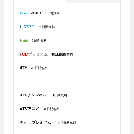
2021年
2021年 2021
2022
2022年配信予定
20GB
1点リード
20個目
20号
21号
Prime
VIDEO
30日間無料
22号
23個目の盗塁
23号
24号
25TH
U-NEXT
31日間無料
25号
1試合2発
1月
15本目
19号
15試合
166試合
16号ホームラン
16試合
Hulu
2週間無料
17個目の盗塁
186.6キロ
188キロ15号スリーラン
FOD
プレミアム
初回2週間無料
18号
18号ホームラン
19号ソロ
1打席凡退
19号ツーラン
19号ホームラン
1つ目
1ヶ月
dTV
31日間無料
1ヶ月当たり
1ヶ月無料
1億1千漫円
1回1失点
1年間
1年間無料
4月から
4本差
ABEMAコイン
7.1サラウンド
6月2日
dTVチャンネル
31日間無料
6月30日
6月3日
6月4日
6月5日
6月6日
ⅾTVアニメ
31日間無料
6月7日
6月9日
6月から
7/1
6月28日
7/10
7/11
7/13 開催
7/14
7/14 開催
Abemaプレミアム
1ヶ月無料体験
7/16
7/17
7/18
7/19
6月29日