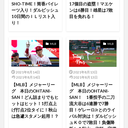
SHO-TIME！筒香パイレ
17個目の盗塁！マエケ
LIVE STREAMING Roselia×RAISE
Lando
Last
ーツ入り！ダルビッシュ
ンは6勝目！雄星は7敗
10日間のＩＬリスト入
目を免れる！
League
Let Down
LG43型
LGノートパソコン
り！
LINEMUSIC YouTubeMusic 他社
Linux
list
Live
Introducing
Inteligence LiveText
FINALE”
Geforce Now
freeLive
French
MLB
MLB
friend
FRINGE/フリンジ
FRONT
FUKUYAMA
GALLERY
game
Game ゲーム関連
GEFORCE NOWとは？
free Live
Generation X
2021年8月14日
2021年8月13日
girl in red
give it back
GLAY
Goods
2021年8月14日
2021年8月13日
【MLB】メジャーリー
【MLB】メジャーリー
Goods japan PopCulture
google STADIA Pro
グ 本日のOHTANI-
グ 本日のOHTANI-
googletrend
GoPro
Free Streaming Day
SAN！どん詰まりでもヒ
SAN！ 1番投手の二刀
Free Game of the Day
GRAND
FODプレミアム
ットはヒット！1打点上
流大谷は6連勝で7勝
げ打点2位タイに！秋山
目！ゲレーロJrとのライ
Fire HD 10 タブレット
Fire Stick
Fire TV Cube
は急遽スタメン起用！？
バル対決は！ダルビッシ
Fire TV Stick
Fire TV Stick 4K
firefox
Fitness
ュＫＯで7敗目！負傷降