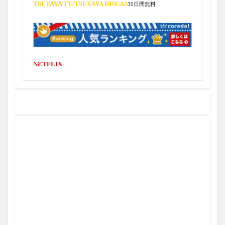
TSUTAYA TV/
TSUTAYA DISCAS
30日間無料
6月27日
7/20
6月15日
6位
6勝目
6回途中
6月
6月10日
6月11日
6月12日
6月13日
6月14日
6月16日
6月26日
6月17日
6月18日
6月19日
6月20日
NETFLIX
6月21日
6月22日
6月23日
6月24日
6月25日
7/2
7/3
6/9
8試合
8コアCP
8コアGPU
8勝
8勝目
8奪三振3失点
8日目
8月
8本目
8盗塁60奪三振
9
8
9/30まで
9つ偉業
9勝目
9号
9回代打
9月
A
A Droid Story
Abema
8K
7月9日
7/4
7月10日
7/5
7/6
7/8
7/9
7イニング
7勝目
7失点
7日間
7月
7月11日
7月7日
7月12日
7月17日
7月18日
7月19日
7月1日
7月20日