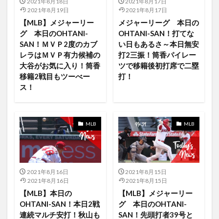
2021年8月18日
2021年8月17日
2021年8月19日
2021年8月17日
iPad Pro12.9インチ
iPadair4
iPhone13Pro
【MLB】メジャーリー
メジャーリーグ 本日の
iPadmini
iPadOS14
iPadPro
iPadタブレット
グ 本日のOHTANI-
OHTANI-SAN！打てな
iPad第8世代iPad第4世代
iPhne13
iPhone
SAN！ＭＶＰ2度のカブ
い日もあるさ～本日無安
レラはＭＶＰ有力候補の
打2三振！筒香パイレー
iPhone12
iPhone12mini
jxdn
Jリーグ
大谷がお気に入り！筒香
ツで移籍後初打席で二塁
intel版Mac
macOS
LOTR
Love Fame Tragedy
移籍2戦目もツーべー
打！
ス！
lovely the band
lucasfilms
m
M1チップ
Mac
Mac Apple TV
Mac Catalyst
MacOS Monterey
LOST IN PARADISE feat. AKLO
MLB
MLB
Mac用のSocの開発
Major
MakingAFire
Maniners
MAPPA
MAPPA×TSUTAYA
Maps
Mariners
Mariners マリナーズ菊池
2021年8月16日
2021年8月15日
LOST IN PARADISE（feat。AKLO）
Loki
K-NEXT
2021年8月16日
2021年8月15日
Kurt Suzuki
K-POP
KennyHoopla
Keynote
【MLB】本日の
【MLB】メジャーリー
OHTANI-SAN！本日2戦
グ 本日のOHTANI-
keyword
kikuchi
kikuchi Rays
Kindle
連続マルチ安打！秋山も
SAN！先頭打者39号と
Kiss
Kiss Me Deadly
La Liga