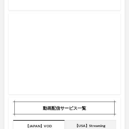
10日間ＩＬリスト入り
10本
116.1マイル
11ProMax
11アウト
11号ホームラン
11日
11月
12奪三振
10号2ラン
12月1日
12月24日
13億4000万ドル
13号スリーラン
143.3m
14号ホームラン
14日
1500奪三振
150奪三振
10奪三振
10号
15インチ
1/7
#starwars
#Teaser
-interlude- あいみょん AIMYON
.594 リーグトップ
007
03月号
1
1.200ポイント付与
1/4
10/10
10個目
10/10、2020、2021、6月、AppleMusic
10/13
10/14
1000万ポイント
1000円OFFクーポン
100打点
1080p の映像
10K
10ホームラン
動画配信サービス一覧
156.4m
15個目
26号
2023年
2019
2020
2021
2021 2月
2021/9/15
【USA】Streaming
【JAPAN】VOD