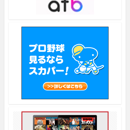
5月1日
5月2日
5月20日
5月21日
5月23日
5月24日
5月25日
5月26日
5月27日
5月28日
5月29日
5月3日
6/12
5月4日
5月5日
5月6日
5月7日
5月8日
5月9日
6
6/1
6/10
6/11
MARVEL
MASAHARU
シーズン3
アメリカのディズニープラス
アマゾンデバイス
アマゾンプライム
アマゾンプライムとの比較
アマゾンプライムビデオ
アメリカ
アメリカで成功する方法
アメリカと日本
アメリカのAmazonプライムビデオ
アメリカのHBO MAX
アメリカへ行けない
アマゾンオリジナル
アメリカンリーグ
アメリカンリーグ辞退選手
アメリカ在住
アメリカ在住者
アメリカ時間