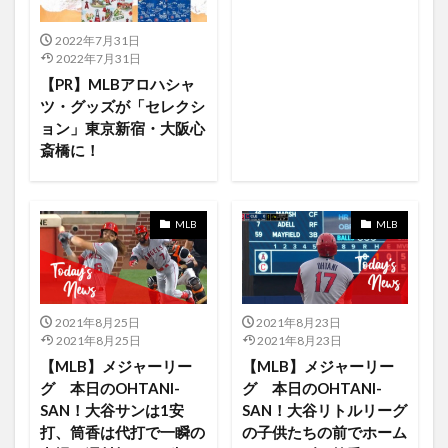
Disney+ 日本 ディズニープラス
disneyland
2022年7月31日
DisneyPlus
DisneyPlusjp
DisnyDELUXE
2022年7月31日
DMM.com
docomo
Dodgers
BabyJake
【PR】MLBアロハシャ
ツ・グッズが「セレクシ
Augusta
FA残留
Amazonプライム
ョン」東京新宿・大阪心
Amazon Music HDプラン
Amazon Pay
斎橋に！
Amazon.co.jp
AmazonMusic
AmazonMusicFree
amazonPrime
AmazonPrimeVideo
MLB
MLB
Amazonタイムセール
Amazonブラックフライデー
Amazonプライムデー
Amazon
Amazonプライムビデオ
Amazonプライム会員
america
anakin skywalker
Andor
android
2021年8月25日
2021年8月23日
2021年8月25日
2021年8月23日
Angels
Angels vs Athletics
Angels vs Indians
【MLB】メジャーリー
【MLB】メジャーリー
Amazon Music
Amamzon
Angels vs Rangers
グ 本日のOHTANI-
グ 本日のOHTANI-
SAN！大谷サンは1安
SAN！大谷リトルリーグ
AirPodsPro
Activity
Adam Eaton
Adobe
打、筒香は代打で一瞬の
の子供たちの前でホーム
Adobeのソフトウェア
Ahsoka
Air Pods