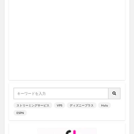
7月21日
7月2日
7月3日
7月4日
6イニング
6/8
5.000ポイント
5G対応
5/4
5/5
5/6
5/7
5/8
5/9
50％OFF
55V型
5G
5勝目
5/29
5日以内
5日間限定
5月10日
5月11日
5月12日
5月13日
5月14日
5月15日
5月16日
5/3
5/28
5月18日
5/17
5.1サラウンド
5/1
5/10
5/11
5/12
5/13
5/14
5/15
5/16
5/18
5/27
5/19
5/2
5/20
5/21
5/22
5/23
5/24
5/25
5/26
5月17日
5月19日
6/7
6/24
6/16
6/17
6/18
6/19
ストリーミングサービス
VPS
ディズニープラス
Hulu
6/2
6/20
6/21
6/22
6/23
6/25
ESPN
6/14
6/26
6/27
6/28
6/29
6/3
6/30
6/4
6/5
6/6
6/15
6/13