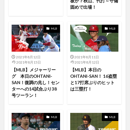
板か？秋山、代打～守備
FOD
FODアカウント
固めで出場！
FODプレミアム 漫道コバヤシ
free
Foo Fighters
FooFighters
for
Forcus
Forever
FORKEY
Formula1
Foundation
Frash
MLB
MLB
Grades
Grease
Instagram
Hulu
hits
HoboJohnson
Home
Home Kitとの連携
Homer
Homerun king Current number and ranking
2021年8月12日
2021年8月11日
Homerun King Ranking
homerunderby2021
2021年8月15日
2021年8月12日
【MLB】メジャーリー
【MLB】本日の
how will i rest in peace if i'm buried by a highway?//
グ 本日のOHTANI-
OHTANI-SAN！ 16盗塁
hulujapan
hide.me
huluとの比較
SAN！復調の兆し！セン
と17打席ぶりのヒット
huluプレミア
I Wanna Get Better
i3
i5
ターへの14試合ぶり38
は三塁打！
号ツーラン！
ID
imagineering
in
information
highschoolmusical
HelloHelloHello
Griff
HBO MAXで
Guerrero Jr.
hamilton
HAND
MLB
MLB
HandClap
Hannibal
Hawkaye
HBO