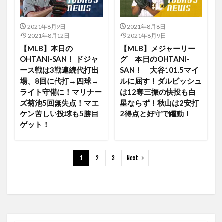
HBO MAX
HBO MAX ハリーポッター
HBO MAXとは
Helena Beat
HBO NOW
2021年8月9日
2021年8月8日
HBOMAX
HBO作品
HD
HDCP
HDMI
2021年8月12日
2021年8月9日
HDカメラ
HD高音質
headshot
Heatwave
【MLB】本日の
【MLB】メジャーリー
OHTANI-SAN！ ドジャ
グ 本日のOHTANI-
acting like that (feat. Machine Gun Kelly)
ース戦は3戦連続代打出
SAN！ 大谷101.5マイ
Abemaプレミアム
MARVELMovieNEX19巻セット
場、8回に代打→四球→
ルに屈す！ダルビッシュ
ライト守備に！マリナー
は12奪三振の快投も白
35号
30日間の返金保証
30日間無料
31号
ズ菊池5回無失点！マエ
星ならず！秋山は2安打
31日間動画見放題
32号
32号ホームラン
ケン苦しい投球も5勝目
2得点と好守で躍動！
33号
33号ホームラン
34号本塁打
36号
ゲット！
30th
37号
38号
38号ツーラン
39号
3DCG
3か月無料
3つの違い
3ヶ月
1
2
3
Next
3ヶ月無料
30号
308円
3作
2年ぶり
29号
2TB
2つ
2ケ月
2ランホームラン
2勝目
2塁打
2安打
2年
2打点
2週間無料
2敗目
2月
2月予約中グッズ