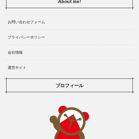
About me!
アップルウォッチの夢
アップルイベント
エヴァンゲリオン
おすすめVPN
いくら
いつ
お問い合わせフォーム
いつから
いつ登板
いつ？
おすすめ
おすすめ 今一押しのソフト
おすすめMUSIC
プライバシーポリシー
おすすめPoint
おすすめのキャプチャーボード
会社情報
ある家族の肖像
おすすめの作品
おすすめアニメ
おすすめドラマ
おすすめポイント
おすすめ作品
運営サイト
おまけ付き
おもしろTOPICS
おもちゃ
お天気の様子
ある日ディズニーで
あらすじ
プロフィール
お試し
“ACTION” 福山雅治
Xbox Game Pass For PC
Xboxの新たなコントローラー
X|S
Youtube
Yu Darvish
×
‐蒼‐
‐赫‐
―赫―
“HOTEL
あつ森
“ミート・ミート”
ⅾアカウント
【SUITS】スーツ シーズン１