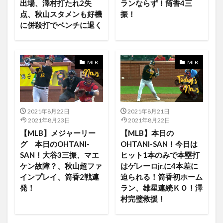
出場、澤村打たれ2失
ランならず！筒香4三
Air Tag
Air4
AirPlay
AKIRA
点、秋山スタメンも好機
振！
に併殺打でベンチに退く
ALTERNATIVE
akiyama
Albams
ALBUM
Alexa対応
ALI
ALI give it back
All Star Game
AllStar
AllStargame
Angels vs Padres
MLB
MLB
AngelsvsIndians
August
App検索フィールドの設置
AppleStore
AppleTV
AppleTV OS14
AppleTV+
applewatch
Appleシリコン
Apple独自
2021年8月22日
2021年8月21日
Apple製品
Appライブラリ
April
AppleOnen
2021年8月23日
2021年8月22日
Are You Bored Yet?
ARENA
Artist
Ash
【MLB】メジャーリー
【MLB】本日の
グ 本日のOHTANI-
OHTANI-SAN！今日は
asohka tano
Astros
Athletics vs Angels
SAN！大谷3三振、マエ
ヒット1本のみで本塁打
Athletics アスレチックス
Audio
ApplePay
ケン故障？、秋山超ファ
はゲレーロjr.に4本差に
インプレイ、筒香2戦連
迫られる！筒香初ホーム
AppleOne
AngelsvsRedSox
Apple Arcadeのゲーム
発！
ラン、雄星連続ＫＯ！澤
Angelsゲームハイライ
Angelsゲームハイライト
村完璧救援！
ANIMAX
Anime
Anniv.
AnnouceNotifications
app
App Clips
Apple