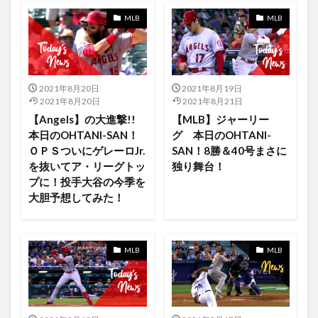
Apple Card
AppleMusic Material Boy Kilby Girl
MLB
MLB
Apple Music
Apple One
Apple Pencil
Apple Silicon
Apple TV +
Apple TV 4K
Apple Watch
AppleAirPods
AppleMacBookPro
2021年8月20日
2021年8月19日
2021年8月20日
2021年8月21日
AppleMusic
FAMILY
final season
abiimo
【Angels】の大進撃!!
【MLB】ジャーリー
JAWS
Island In the Sun
iTunes
本日のOHTANI-SAN！
グ 本日のOHTANI-
iTunesギフトカード
IT業界
J-POP
ＯＰＳついにゲレーロJr.
SAN！8勝＆40号まさに
を抜いてア・リーグトッ
独り舞台！
Jack Mayfield
japan
japan PopCulture
プに！投手大谷の今季を
japanese
Jo Adell
iPodsPro
Jose iglesias
大胆予想してみた！
jose-mota
Joshua Bassett
JSPORTS
JSPORTS スカパー JCOM
jujutsukaisen
MLB
MLB
jujutukaisen
July
June
Isaac Asimov
iPhone13ProMax
jyujyutukaisen
iPad8
IOS
ios 13
ios14
iOS15
ipad
iPad Macbook iPod touch
iPad OS15
iPad Pro