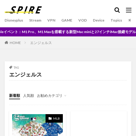
BATES MOTEL/ベイツ･モーテル シーズン１
Beautiful People
best
Best Wishes
Best5
Disneyplus
Stream
VPN
GAME
VOD
Device
Topics
SPO
Big Sur
Blazing Saddles
BMW
CALL
o、M1 Maxを搭載する新型Mac miniと27インチiMac後継モデルが発表※現地時間3
BOBA FETT
Boil
BOSCH / ボッシュ
Bose
Brandon Marsh
Brewers vs Reds
Bundesliga
HOME
エンジェルス
by
Bリーグ
Darvish
David Bowie
AWA
EP シングル
DRAGONASH
Dtv
dtvアニメ
TAG
dtvチャンネル
DualSense
DVD
EC
エンジェルス
EchoShow5
EMPIRE
ep11
Down
ep12
Eve
ex's
Extended
F1
F5連打
FA
新着順
人気順
お勧めカテゴリ
Facetime
Falling
Dragon
Don Quijote
未分類
DAZN
disney plus japan
Dell
demand
DEMOCRACY
Des Rocs
device
DH
MLB
Disney +
disney delux
disney plus
disney plus japan when
Dolby Atmo
Disney+