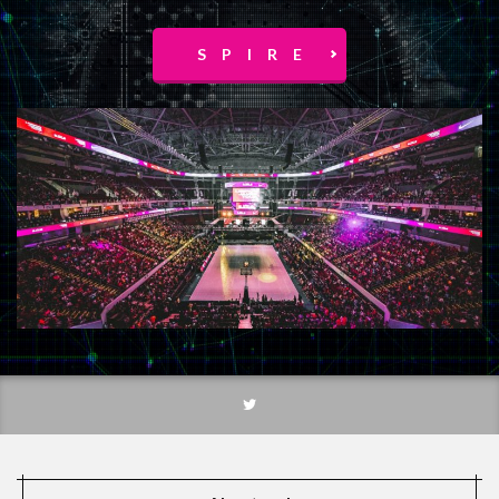
エピソード8
エピソード数
エンジェルス
S P I R E
エンジェルスアロハ
エンゼルス
ウォルトならどうする?
エンゼルスタジアム
エンゼルス大谷
エンゼルス大谷選手
エンゼルス戦
エンゼル大谷
エンゼル対マリナーズ
エンタメ
エンディング
エンディングテーマ
ウォルトディズニーイマジニアリングとは？
ウォルシュ
アーキテクチャ
インスタグラム
アーティスト
イグレシアス
イケメンキャラ
イマジニア
イマジニアリング
イマジニアリングストーリー
イヤフォン
イヤホン
イラスト
インターナル・ブレース手術
ウォッチメン
インテリア
イントロダクション
インリアルライフ
イン・リアルライフ
ウィジェット
ウィル
ウェイバー
ウエストワールド
ウエハース ネクタイ