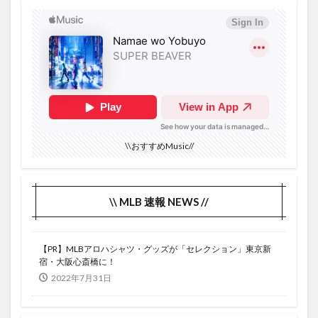
2本の2塁打
2本打
2番ＤＨ
2被弾
2週間
2週間お試し
3ヶ月間
3勝目
27号本塁打
46本
41号
42号ホームラン
43号
43号ホームラン
44号
44号ホームラン
45号
45号ホームラン
46号
470フィート
40号
4G＋5G
4K
4Kチューナー
4Kチューナー内蔵HDDレコーダーの夢
4ヶ月
\\おすすめMusic//
4勝目
4月1日
4月21日
4月30日
40号到達
4/30
3四球
3本目
3塁打
3安打
3安打猛打賞
3戦連続スタメン
\\ MLB 速報 NEWS //
3打席3三振
3打数無安打
3月
3月1日
3月5日
3試合
4/29
3連休
3連敗
【PR】MLBアロハシャツ・グッズが「セレクション」東京新
3連続ＫＯ
4/1
4/23
4/24
4/25
宿・大阪心斎橋に！
2022年7月31日
4/26
4/27
4/28
28号
27号
4月上旬
12個目
10日間