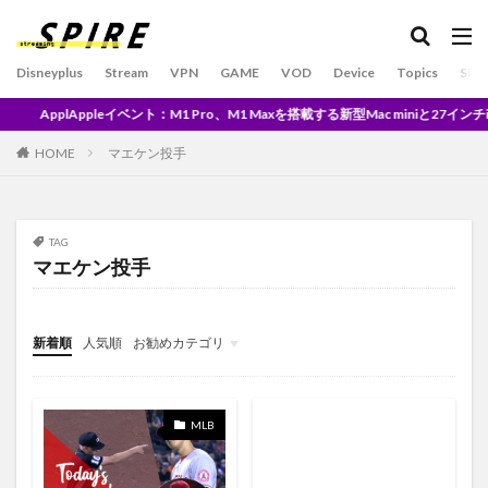
無料で視聴
無料で音楽
無料プラン
無料期間
無料配信
澤村拓一
澤村
無限、そしてその先へ！
海外
水川あさみ
Disneyplus
Stream
VPN
GAME
VOD
Device
Topics
SPO
決勝ホームラン
決済
決済方法
決済方法.
pleイベント：M1 Pro、M1 Maxを搭載する新型Mac miniと27インチiMac後
注意事項
注意点
洋画
活動
海外ドラマ
HOME
マエケン投手
漫道コバヤシ漫画大賞
海外在住者
海援隊
液晶テレビ
渋谷事変
湘南乃風
漏瑚
漫画大賞
漫画家
漫道コバヤシ
無線LAN
TAG
マエケン投手
特価
登録方法
症状
由来
申し込み
申告敬遠
男と女
画像
画像付き
画質の設定
画面キャプチャ
疑問
痛恨の一撃
新着順
人気順
お勧めカテゴリ
生放送
発売
発売日
発売決定
発行
未分類
発行方法
発表
登板
登板規定
登録
MLB
用意するもの
生中継
特典
狗巻
特別メイキング映像
特別価格
特大
特大33号