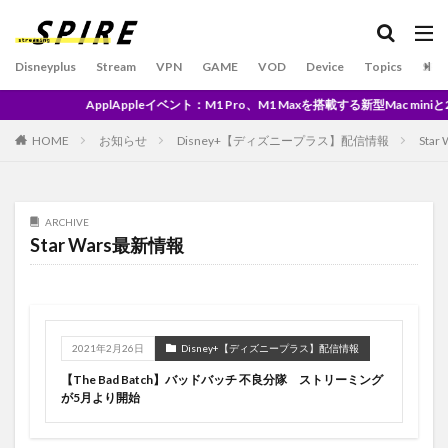
製作総指揮
製品比較一覧
複数
苺
花巻東対決
継続
自動
緊急降板
Disneyplus
Stream
VPN
GAME
VOD
Device
Topics
SPO
羊たちの沈黙
美容・健康家電の夢
美食探偵
ApplAppleイベント：M1 Pro、M1 Maxを搭載する新型Mac miniと27イン
翻訳
聴聞会
聴覚
脚本
腰の不調
HOME
お知らせ
Disney+【ディズニープラス】配信情報
Sta
自動切換え
花巻東
自由契約
自画像
自画像 1つ目 単眼
自粛
良い点
芥見下々
芥見下々先生
芥見先生
花巻対決
監督
ARCHIVE
白い包帯
見事選出
無料 期間
激安
激戦
Star Wars最新情報
火消し
無下限呪術
無印iPad
無失点
無安打
無料
無料 トライアル ポイント
無料 期間 ポイント
澤村投手
無料LIVE
2021年2月26日
Disney+【ディズニープラス】配信情報
無料Streming配信
無料VPN
無料VPN違い
【The Bad Batch】バッドバッチ 不良分隊 ストリーミング
無料で視聴
無料で音楽
無料プラン
無料期間
が5月より開始
無料配信
澤村拓一
澤村
無限、そしてその先へ！
海外
水川あさみ